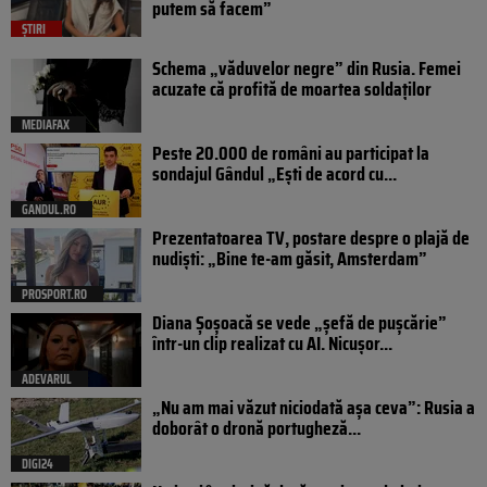
putem să facem”
ȘTIRI
Schema „văduvelor negre” din Rusia. Femei
acuzate că profită de moartea soldaților
MEDIAFAX
Peste 20.000 de români au participat la
sondajul Gândul „Ești de acord cu...
GANDUL.RO
Prezentatoarea TV, postare despre o plajă de
nudiști: „Bine te-am găsit, Amsterdam”
PROSPORT.RO
Diana Șoșoacă se vede „șefă de pușcărie”
într-un clip realizat cu AI. Nicușor...
ADEVARUL
„Nu am mai văzut niciodată așa ceva”: Rusia a
doborât o dronă portugheză...
DIGI24