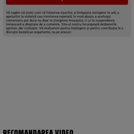
Vă rugăm să țineți cont că folosirea injuriilor, a limbajului instigator la ură, a
apelurilor la violență sau trimiterea repetată, în mod abuziv, a aceluiași
comentariu pot duce nu doar la ștergerea mesajului, ci și la suspendarea
temporară a dreptului de a comenta. Site-ul nostru încurajează dezbaterile
aprinse, dar civilizate. Vă mulțumim pentru înțelegere și pentru contribuția la o
discuție bazată pe argumente, nu pe atacuri.
RECOMANDAREA VIDEO