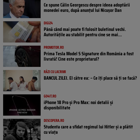
Ce spune Călin Georgescu despre ideea adoptării
monedei euro, după anunțul lui Nicușor Dan
DIGI24
Până când mai poate fi folosit buletinul vechi.
Autoritățile au stabilit pentru cine se mai...
PROMOTOR.RO
Prima Tesla Model S Signature din România a fost
livrată! Cine este proprietarul?
RÂZI CU LACRIMI
BANCUL ZILEI. El către ea: – Ce îți place să ți se facă?
GO4IT.RO
iPhone 18 Pro și Pro Max: noi detalii și
disponibilitate
DESCOPERA.RO
Studenta care a sfidat regimul lui Hitler și a plătit
cu viața