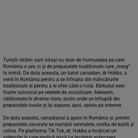
Turiștii străini sunt atrași nu doar de frumusețea pe care
România o are, ci și de preparatele tradiționale care „merg”
la inimă. De data aceasta, un turist canadian, dr Hobbs, a
venit în România pentru a se înfrupta din mâncărurile
tradiționale și pentru a le oferi câte o notă. Bărbatul este
foarte cunoscut pe rețelele de socializare. Adeseori,
călătorește în diverse state, acolo unde se înfruptă din
preparatele locale și își expune, apoi, opinia pe internet.
De data aceasta, canadianul a ajuns în România și, printre
preparatele savurate se numără sarmalele, ciorba de burtă și
coliva. Pe platforma Tik Tok, dr. Hobbs a încărcat un
videoclip în care explică dacă l-a încântat mâncarea