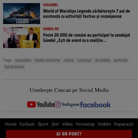
GO4GAMES
World of Warships Legends sărbătorește 7 ani de
existență cu activități festive și recompense
GANDUL.RO
Peste 20.000 de români au participat la sondajul
Gândul „Ești de acord cu o coaliție...
Tags:
canadian
ciorba de burta
coliva
cozonac
dr hobbs
sarmale
turist strain
Urmărește Cancan pe Social Media
Home
Exclusiv
Sport
Știri
Video
Horoscop
Vedete
Paparazzi
AI UN PONT?