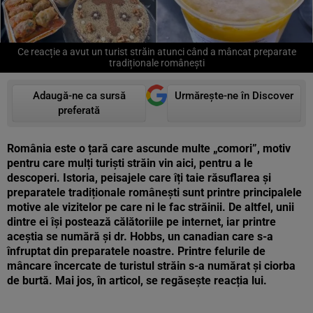
Ce reacție a avut un turist străin atunci când a mâncat preparate
tradiționale românești
Adaugă-ne ca sursă
Urmărește-ne în Discover
preferată
România este o țară care ascunde multe „comori”, motiv
pentru care mulți turiști străin vin aici, pentru a le
descoperi. Istoria, peisajele care îți taie răsuflarea și
preparatele tradiționale românești sunt printre principalele
motive ale vizitelor pe care ni le fac străinii. De altfel, unii
dintre ei își postează călătoriile pe internet, iar printre
aceștia se numără și dr. Hobbs, un canadian care s-a
înfruptat din preparatele noastre. Printre felurile de
mâncare încercate de turistul străin s-a numărat și ciorba
de burtă. Mai jos, în articol, se regăsește reacția lui.