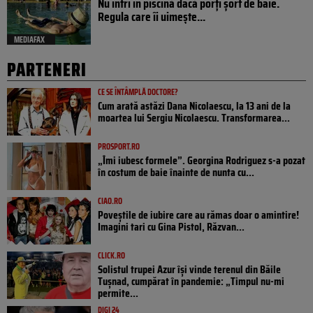
Nu intri în piscină dacă porți șort de baie.
Regula care îi uimește...
MEDIAFAX
PARTENERI
CE SE ÎNTÂMPLĂ DOCTORE?
Cum arată astăzi Dana Nicolaescu, la 13 ani de la
moartea lui Sergiu Nicolaescu. Transformarea...
PROSPORT.RO
„Îmi iubesc formele”. Georgina Rodriguez s-a pozat
în costum de baie înainte de nunta cu...
CIAO.RO
Poveştile de iubire care au rămas doar o amintire!
Imagini tari cu Gina Pistol, Răzvan...
CLICK.RO
Solistul trupei Azur își vinde terenul din Băile
Tușnad, cumpărat în pandemie: „Timpul nu-mi
permite...
DIGI 24