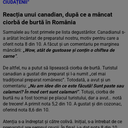
CIUDĂȚENII”
Reacția unui canadian, după ce a mâncat
ciorbă de burtă în România
Sarmalele au fost primele pe lista degustărilor. Canadianul s-
a arătat încântat de preparatul nostru, motiv pentru care a
oferit nota 8 din 10. A făcut și un comentariu pe marginea
mâncării:
„Wow, atât de gustoase și conțin o chiftea de
carne”
.
De altfel, nu a putut să lipsească ciorba de burtă. Turistul
canadian a gustat din preparat și l-a numit „cel mai
tradițional preparat românesc”. Totodată, a avut și un
comentariu:
„Nu am idee din ce este făcută! Sunt paste sau
calamari? În mod cert sunt calamari”
. Totuși, ciorba de
burtă nu a fost tocmai pe placul turistului, dar a avut… notă
de trecere! A primit nota 5,2 din 10. A gustat și din cozonac,
oferind nota 8,6 din 10.
Atenția s-a îndreptat și către colivă. Inițial, s-a întrebat de ce
preparatul are semnul crucii. În final, i-a dat nota 8 din 10,