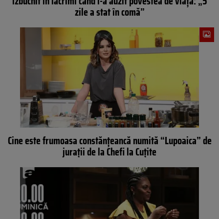
izbucnit în lacrimi când i-a auzit povestea de viață: „5
zile a stat în comă”
Cine este frumoasa constănțeancă numită “Lupoaica” de
jurații de la Chefi la Cuțite