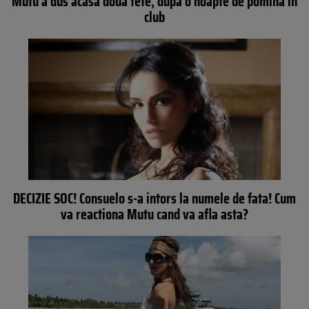
Mutu a dus acasa doua fete, dupa o noapte de pomina in
club
DECIZIE SOC! Consuelo s-a intors la numele de fata! Cum
va reactiona Mutu cand va afla asta?