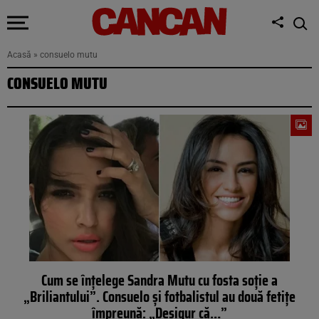
Acasă
»
consuelo mutu
CONSUELO MUTU
Cum se înţelege Sandra Mutu cu fosta soţie a
„Briliantului”. Consuelo şi fotbalistul au două fetiţe
împreună: „Desigur că…”