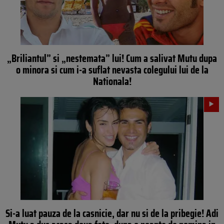
„Briliantul” si „nestemata” lui! Cum a salivat Mutu dupa
o minora si cum i-a suflat nevasta colegului lui de la
Nationala!
Si-a luat pauza de la casnicie, dar nu si de la pribegie! Adi