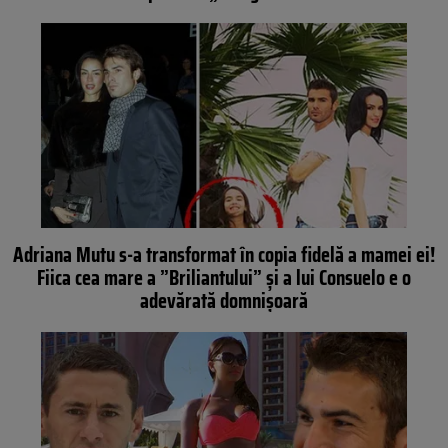
Adriana Mutu s-a transformat în copia fidelă a mamei ei!
Fiica cea mare a ”Briliantului” şi a lui Consuelo e o
adevărată domnişoară