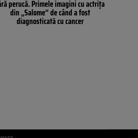
ără perucă. Primele imagini cu actriţa
din „Salome“ de când a fost
diagnosticată cu cancer
arazzi