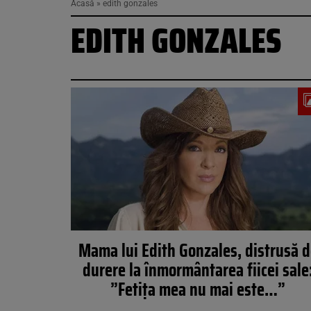
Acasă
»
edith gonzales
EDITH GONZALES
Mama lui Edith Gonzales, distrusă 
durere la înmormântarea fiicei sale
”Fetița mea nu mai este…”