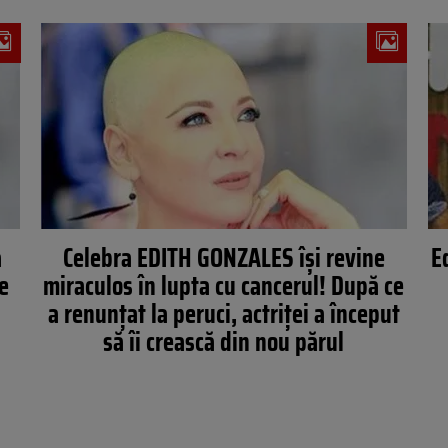
a
Celebra EDITH GONZALES îşi revine
E
e
miraculos în lupta cu cancerul! După ce
a renunţat la peruci, actriţei a început
să îi crească din nou părul