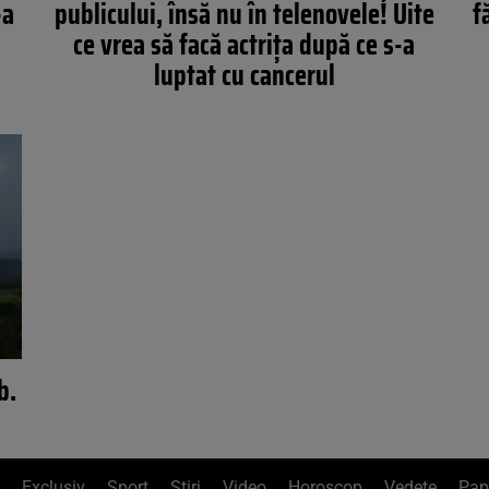
-a
publicului, însă nu în telenovele! Uite
f
ce vrea să facă actriţa după ce s-a
luptat cu cancerul
b.
Exclusiv
Sport
Știri
Video
Horoscop
Vedete
Pap