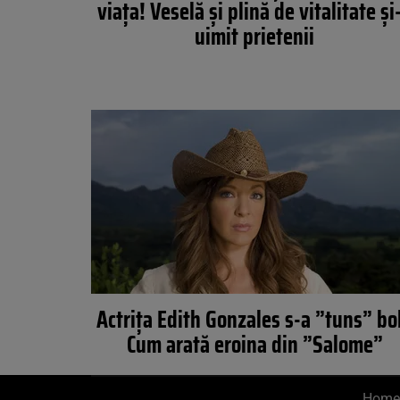
viaţa! Veselă şi plină de vitalitate şi
uimit prietenii
Actriţa Edith Gonzales s-a ”tuns” bo
Cum arată eroina din ”Salome”
Home