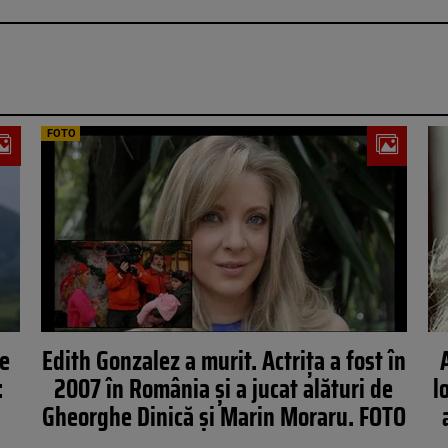
FOTO
de
Edith Gonzalez a murit. Actrița a fost în
:
2007 în România și a jucat alături de
l
Gheorghe Dinică și Marin Moraru. FOTO