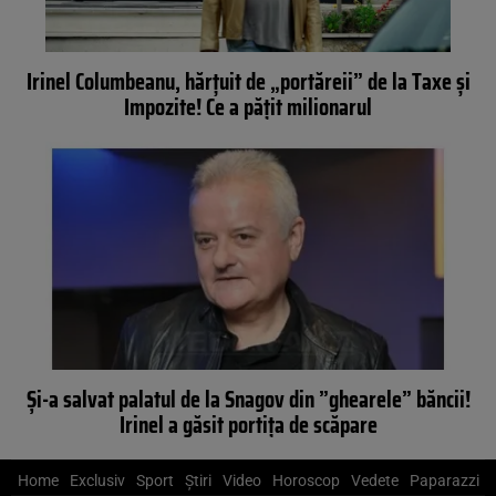
Irinel Columbeanu, hărţuit de „portăreii” de la Taxe şi
Impozite! Ce a păţit milionarul
Şi-a salvat palatul de la Snagov din ”ghearele” băncii!
Irinel a găsit portiţa de scăpare
Home
Exclusiv
Sport
Știri
Video
Horoscop
Vedete
Paparazzi