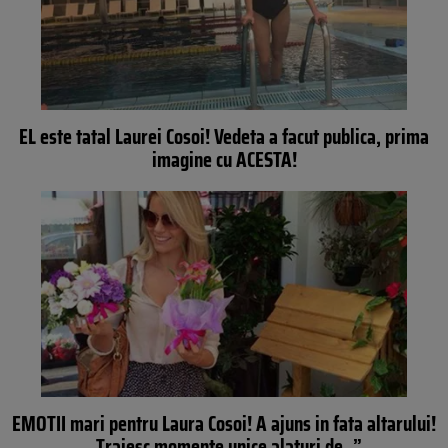
EL este tatal Laurei Cosoi! Vedeta a facut publica, prima
imagine cu ACESTA!
EMOTII mari pentru Laura Cosoi! A ajuns in fata altarului!
„Traiesc momente unice alaturi de..”