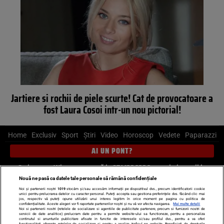
Jartiere si rochii de piele scurte! Cat de provocatoare a
fost Laura Cosoi intr-un nou pictorial!
Home
Exclusiv
Sport
Știri
Video
Horoscop
Vedete
Paparazzi
AI UN PONT?
Scrie-ne pe Whatsapp
, sună la 0741226226 sau trimite mail la
pont@cancan.ro
Nouă ne pasă ca datele tale personale să rămână confidențiale
Noi și partenerii noștri
1019
stocăm și/sau accesăm informații pe dispozitivul dvs., precum identificatorii cookie
unici pentru prelucrarea datelor cu caracter personal. Puteți accepta sau gestiona preferințele dvs. făcând clic mai
Știri interne
Știri externe
Politică
jos, respectiv vă puteți opune utilizării unui interes legitim în orice moment pe pagina cu politica de
confidențialitate. Aceste alegeri vor fi raportate partenerilor noștri și nu vă vor afecta navigarea.
Mai multe detalii
Noi si partenerii nostri (retelele de socializare si agentiile de publicitate partenere, precum si furnizorii nostri de
servicii de date analitice) prelucram date pentru a permite website-ului sa functioneze, pentru a personaliza
Ultimele stiri
Diete
Insula Iubirii
Dictionar de vise
LIFE STYLE
continutul si anunturile publicitare afisate in functie de interesele si/sau profilul dvs., pentru a va oferi
functionalitati aferente retelelor de socializare si pentru a analiza traficul pe website. Beneficiati de drepturile