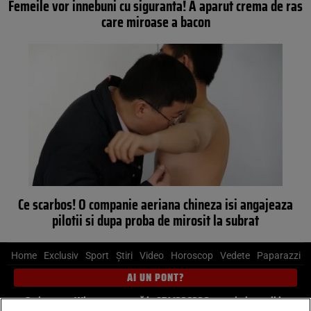
Femeile vor innebuni cu siguranta! A aparut crema de ras
care miroase a bacon
Ce scarbos! O companie aeriana chineza isi angajeaza
pilotii si dupa proba de mirosit la subrat
Home
Exclusiv
Sport
Știri
Video
Horoscop
Vedete
Paparazzi
AI UN PONT?
Scrie-ne pe Whatsapp
, sună la 0741226226 sau trimite mail la