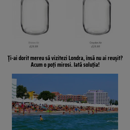
Ţi-ai dorit mereu să vizitezi Londra, însă nu ai reuşit?
Acum o poţi mirosi. Iată soluţia!