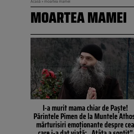
Acasă
»
moartea mamei
MOARTEA MAMEI
I-a murit mama chiar de Paște!
Părintele Pimen de la Muntele Atho
mărturisiri emoționante despre ce
care i-a dat viață: „Atâta a șoptit”