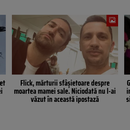
et
Flick, mărturii sfâșietoare despre
G
i
moartea mamei sale. Niciodată nu l-ai
i
văzut în această ipostază
s