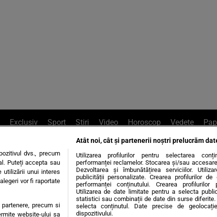
Exclusiv
Sport
Știri
Video
Horoscop
Vedete
Pap
Atât noi, cât și partenerii noștri prelucrăm dat
e Whatsapp
, sună la 0741226226 sau trim
ozitivul dvs., precum
Utilizarea profilurilor pentru selectarea conț
al. Puteți accepta sau
performanței reclamelor. Stocarea și/sau accesarea 
Dezvoltarea și îmbunătățirea serviciilor. Utiliza
utilizării unui interes
publicității personalizate. Crearea profilurilor d
legeri vor fi raportate
Știri interne
Știri externe
Politică
performanței conținutului. Crearea profilurilor 
Utilizarea de date limitate pentru a selecta public
statistici sau combinații de date din surse diferite. 
te partenere, precum si
selecta conținutul. Date precise de geolocație
tiri
Diete
Insula Iubirii
Dictionar de vise
LIFE STYLE
dispozitivului.
ermite website-ului sa