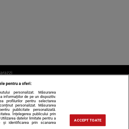
arazzi
ele pentru a oferi:
ite mail la pont@cancan.ro
inutului personalizat. Măsurarea
informațiilor de pe un dispozitiv.
rea profilurilor pentru selectarea
e conținut personalizat. Măsurarea
pentru publicitate personalizată.
itatea. Înțelegerea publicului prin
Utilizarea datelor limitate pentru a
ACCEPT TOATE
 și identificarea prin scanarea
Horoscop