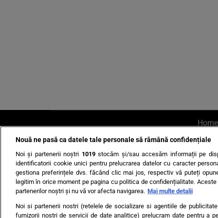
Home
Nouă ne pasă ca datele tale personale să rămână confidențiale
AI UN PONT?
Scrie-ne p
Noi și partenerii noștri
1019
stocăm și/sau accesăm informații pe disp
identificatorii cookie unici pentru prelucrarea datelor cu caracter person
gestiona preferințele dvs. făcând clic mai jos, respectiv vă puteți opune 
legitim în orice moment pe pagina cu politica de confidențialitate. Aceste a
partenerilor noștri și nu vă vor afecta navigarea.
Mai multe detalii
Noi si partenerii nostri (retelele de socializare si agentiile de publicita
Ultimele s
furnizorii nostri de servicii de date analitice) prelucram date pentru a p