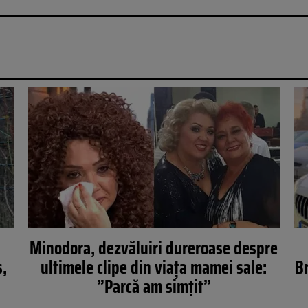
Minodora, dezvăluiri dureroase despre
s,
ultimele clipe din viața mamei sale:
Br
a
”Parcă am simțit”