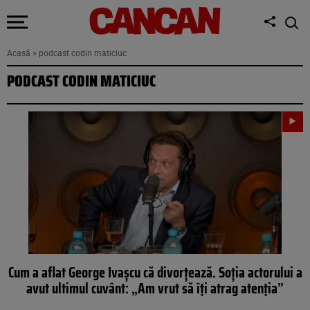
Acasă
»
podcast codin maticiuc
PODCAST CODIN MATICIUC
Cum a aflat George Ivașcu că divorțează. Soția actorului a
avut ultimul cuvânt: „Am vrut să îți atrag atenția”