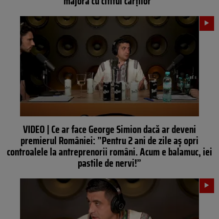
majoră cu cititul cărților”
VIDEO | Ce ar face George Simion dacă ar deveni
premierul României: ”Pentru 2 ani de zile aș opri
controalele la antreprenorii români. Acum e balamuc, iei
pastile de nervi!”