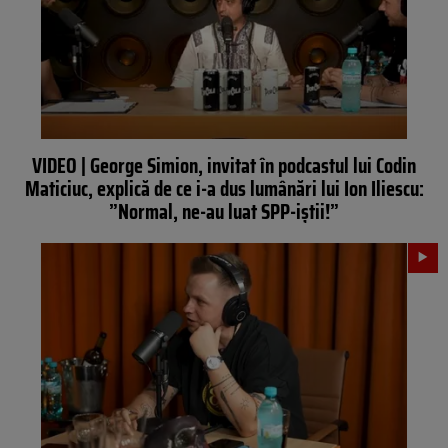
VIDEO | George Simion, invitat în podcastul lui Codin
Maticiuc, explică de ce i-a dus lumânări lui Ion Iliescu:
”Normal, ne-au luat SPP-iștii!”