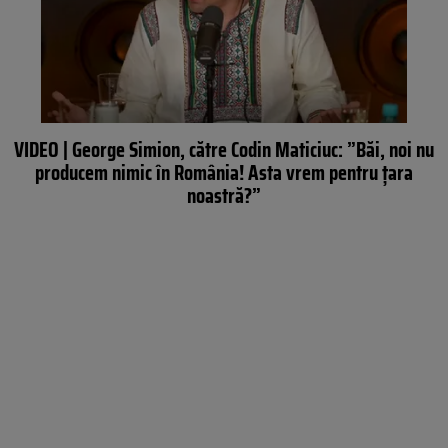
VIDEO | George Simion, către Codin Maticiuc: ”Băi, noi nu
producem nimic în România! Asta vrem pentru țara
noastră?”