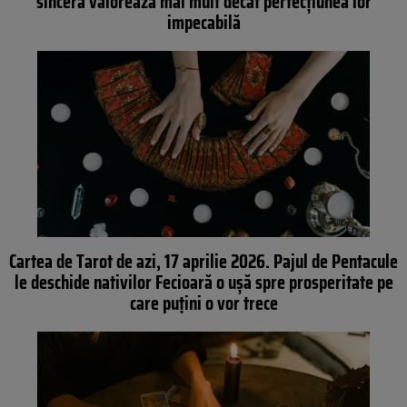
sinceră valorează mai mult decât perfecțiunea lor
impecabilă
Cartea de Tarot de azi, 17 aprilie 2026. Pajul de Pentacule
le deschide nativilor Fecioară o ușă spre prosperitate pe
care puțini o vor trece