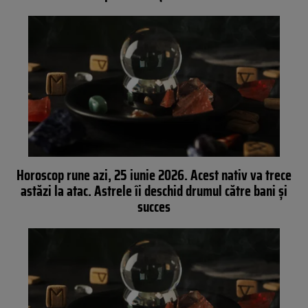
Horoscop rune azi, 25 iunie 2026. Acest nativ va trece
astăzi la atac. Astrele îi deschid drumul către bani și
succes