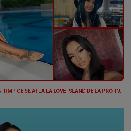
Vezi galeria foto
6 poze
 TIMP CE SE AFLA LA LOVE ISLAND DE LA PRO TV.