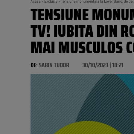
Acasă
»
Exclusiv
»
Tensiune monumentală la Love Island, de pe P
TENSIUNE MONUM
TV! IUBITA DIN R
MAI MUSCULOS CO
DE:
SABIN TUDOR
30/10/2023 | 18:21