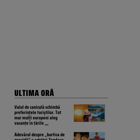
ULTIMA ORĂ
Valul de caniculă schimbă
preferințele turiștilor. Tot
mai mulți europeni aleg
vacanțe în țările
...
Adevărul despre „burtica de
gravidă” a actriței Zendaya.