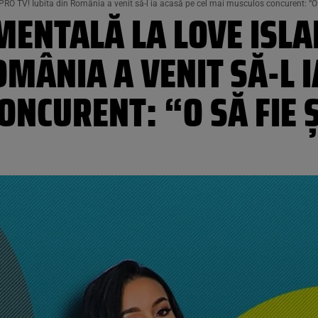
RO TV! Iubita din România a venit să-l ia acasă pe cel mai musculos concurent: “O 
ENTALĂ LA LOVE ISLAN
OMÂNIA A VENIT SĂ-L I
NCURENT: “O SĂ FIE 