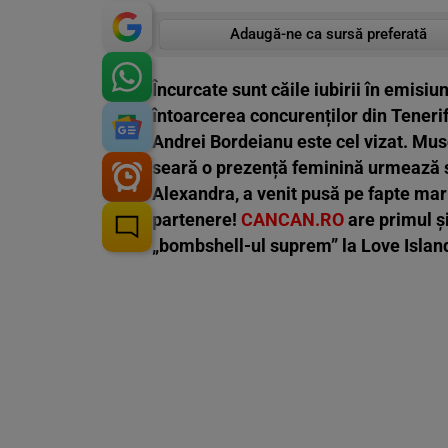
Adaugă-ne ca sursă preferată
Încurcate sunt căile iubirii în emis
întoarcerea concurenților din Tenerife
Andrei Bordeianu este cel vizat. Musc
seară o prezență feminină urmează să
Alexandra, a venit pusă pe fapte mari
partenere!
CANCAN.RO
are primul și
„bombshell-ul suprem” la Love Islan