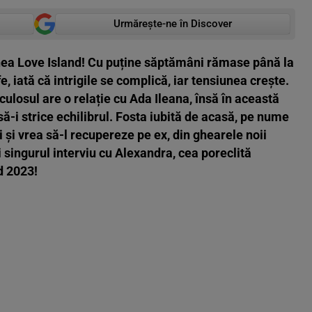
Urmărește-ne în Discover
iunea Love Island! Cu puține săptămâni rămase până la
, iată că intrigile se complică, iar tensiunea crește.
ulosul are o relație cu Ada Ileana, însă în această
-i strice echilibrul. Fosta iubită de acasă, pe nume
 și vrea să-l recupereze pe ex, din ghearele noii
 singurul interviu cu Alexandra, cea poreclită
d 2023!