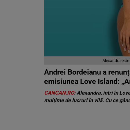
Alexandra este
Andrei Bordeianu a renunța
emisiunea Love Island: „Am
CANCAN.RO
:
Alexandra, intri în Lov
mulțime de lucruri în vilă. Cu ce gând