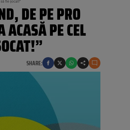
să fie șocat!”
D, DE PE PRO
A ACASĂ PE CEL
ȘOCAT!”
SHARE: