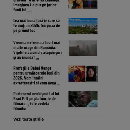
Imaginea i-a pus pe jar pe
fanii lui
...
Cea mai bună țară în care să
te muți în 2026. Surpriza de
pe primul loc
Vremea extremă a lovit mai
multe orașe din România.
Vijeliile au smuls acoperișuri
și au inundat
...
Profețiile Babei Vanga
pentru următoarele luni din
2026. Vom întâlni
extratereștri și vom avea
...
Partenerul neobișnuit al lui
Brad Pitt pe platourile de
filmare: „Este vedeta
filmului”
Vezi toate știrile