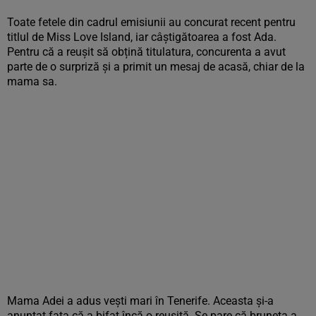
Toate fetele din cadrul emisiunii au concurat recent pentru
titlul de Miss Love Island, iar câștigătoarea a fost Ada.
Pentru că a reușit să obțină titulatura, concurenta a avut
parte de o surpriză și a primit un mesaj de acasă, chiar de la
mama sa.
Mama Adei a adus vești mari în Tenerife. Aceasta și-a
anunțat fata că a bifat încă o reușită. Se pare că bruneta a