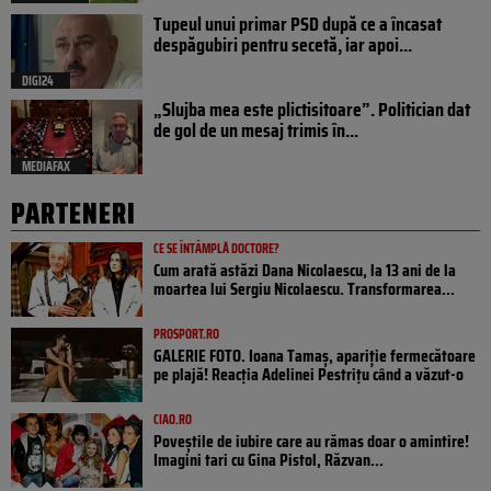
Tupeul unui primar PSD după ce a încasat
despăgubiri pentru secetă, iar apoi...
DIGI24
„Slujba mea este plictisitoare”. Politician dat
de gol de un mesaj trimis în...
MEDIAFAX
PARTENERI
CE SE ÎNTÂMPLĂ DOCTORE?
Cum arată astăzi Dana Nicolaescu, la 13 ani de la
moartea lui Sergiu Nicolaescu. Transformarea...
PROSPORT.RO
GALERIE FOTO. Ioana Tamaş, apariție fermecătoare
pe plajă! Reacția Adelinei Pestrițu când a văzut-o
CIAO.RO
Poveştile de iubire care au rămas doar o amintire!
Imagini tari cu Gina Pistol, Răzvan...