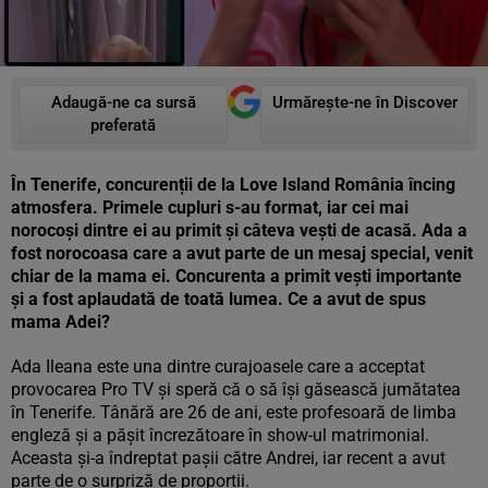
Adaugă-ne ca sursă
Urmărește-ne în Discover
preferată
În Tenerife, concurenții de la Love Island România încing
atmosfera. Primele cupluri s-au format, iar cei mai
norocoși dintre ei au primit și câteva vești de acasă. Ada a
fost norocoasa care a avut parte de un mesaj special, venit
chiar de la mama ei. Concurenta a primit vești importante
și a fost aplaudată de toată lumea. Ce a avut de spus
mama Adei?
Ada Ileana este una dintre curajoasele care a acceptat
provocarea Pro TV și speră că o să își găsească jumătatea
în Tenerife. Tânără are 26 de ani, este profesoară de limba
engleză și a pășit încrezătoare în show-ul matrimonial.
Aceasta și-a îndreptat pașii către Andrei, iar recent a avut
parte de o surpriză de proporții.