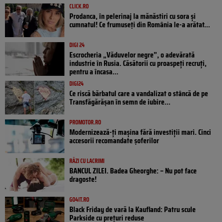
CLICK.RO
Prodanca, în pelerinaj la mănăstiri cu sora și
cumnatul! Ce frumuseți din România le-a arătat...
DIGI 24
Escrocheria „Văduvelor negre”, o adevărată
industrie în Rusia. Căsătorii cu proaspeți recruți,
pentru a încasa...
DIGI24
Ce riscă bărbatul care a vandalizat o stâncă de pe
Transfăgărășan în semn de iubire...
PROMOTOR.RO
Modernizează-ți mașina fără investiții mari. Cinci
accesorii recomandate șoferilor
RÂZI CU LACRIMI
BANCUL ZILEI. Badea Gheorghe: – Nu pot face
dragoste!
GO4IT.RO
Black Friday de vară la Kaufland: Patru scule
Parkside cu prețuri reduse