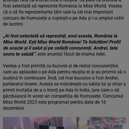
fost selectată să reprezinte România la Miss World. Vestea
că o să fie reprezentanta țării sale la cel mai important
concurs de frumusețe a copleșit-o pe Ada și i-a umplut ochii
de lacrimi.
„Ai fost selectată să reprezinți, anul acesta, România la
Miss World. Ești Miss World România! Te felicităm! Profit
de ocazie și îi salut și pe ceilalți concurenți. Andrei, tata
socru te salută”
, este anunțul făcut de mama Adei.
Vestea a fost primită cu bucurie și de restul concurenților,
care au aplaudat-o pe Ada pentru reușita ei și au promis să o
susțină în continuare. Însă, cel mai bucuros a fost Andrei,
partenerul tinerei. Acesta se mândrește cu iubita lui și chiar a
primit invitația de a o însoți pe Ada în India, țara care o să
găzduiască în acest an competiția de frumusețe. Concursul
Miss World 2023 este programat pentru data de 16
decembrie.