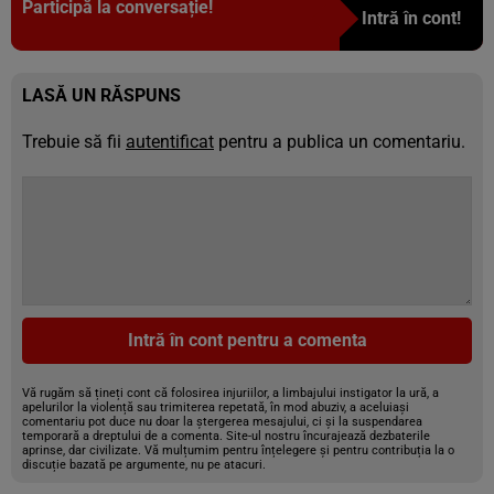
Participă la conversație!
Intră în cont!
LASĂ UN RĂSPUNS
Trebuie să fii
autentificat
pentru a publica un comentariu.
Intră în cont pentru a comenta
Vă rugăm să țineți cont că folosirea injuriilor, a limbajului instigator la ură, a
apelurilor la violență sau trimiterea repetată, în mod abuziv, a aceluiași
comentariu pot duce nu doar la ștergerea mesajului, ci și la suspendarea
temporară a dreptului de a comenta. Site-ul nostru încurajează dezbaterile
aprinse, dar civilizate. Vă mulțumim pentru înțelegere și pentru contribuția la o
discuție bazată pe argumente, nu pe atacuri.