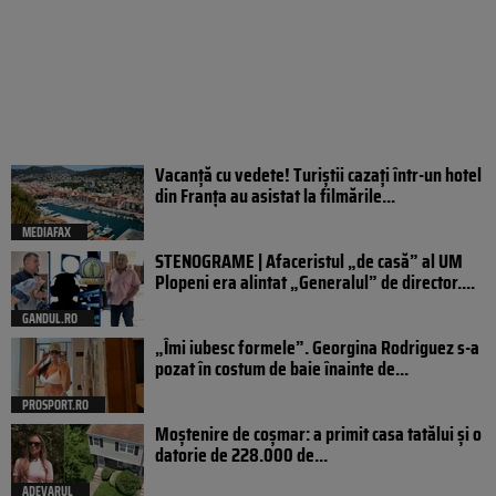
Vacanță cu vedete! Turiștii cazați într-un hotel
din Franța au asistat la filmările...
MEDIAFAX
STENOGRAME | Afaceristul „de casă” al UM
Plopeni era alintat „Generalul” de director....
GANDUL.RO
„Îmi iubesc formele”. Georgina Rodriguez s-a
pozat în costum de baie înainte de...
PROSPORT.RO
Moștenire de coșmar: a primit casa tatălui și o
datorie de 228.000 de...
ADEVARUL