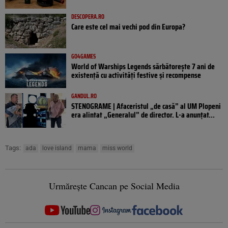
DESCOPERA.RO
Care este cel mai vechi pod din Europa?
GO4GAMES
World of Warships Legends sărbătorește 7 ani de
existență cu activități festive și recompense
GANDUL.RO
STENOGRAME | Afaceristul „de casă” al UM Plopeni
era alintat „Generalul” de director. L-a anunțat...
Tags:
ada
love island
mama
miss world
Urmărește Cancan pe Social Media