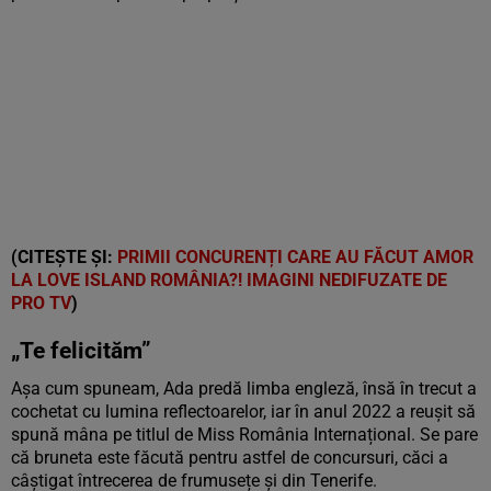
(CITEȘTE ȘI:
PRIMII CONCURENȚI CARE AU FĂCUT AMOR
LA LOVE ISLAND ROMÂNIA?! IMAGINI NEDIFUZATE DE
PRO TV
)
„Te felicităm”
Așa cum spuneam, Ada predă limba engleză, însă în trecut a
cochetat cu lumina reflectoarelor, iar în anul 2022 a reușit să
spună mâna pe titlul de Miss România Internațional. Se pare
că bruneta este făcută pentru astfel de concursuri, căci a
câștigat întrecerea de frumusețe și din Tenerife.