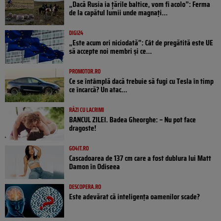
„Dacă Rusia ia țările baltice, vom fi acolo”: Ferma
de la capătul lumii unde magnați...
DIGI24
„Este acum ori niciodată”: Cât de pregătită este UE
să accepte noi membri și ce...
PROMOTOR.RO
Ce se întâmplă dacă trebuie să fugi cu Tesla în timp
ce încarcă? Un atac...
RÂZI CU LACRIMI
BANCUL ZILEI. Badea Gheorghe: – Nu pot face
dragoste!
GO4IT.RO
Cascadoarea de 137 cm care a fost dublura lui Matt
Damon în Odiseea
DESCOPERA.RO
Este adevărat că inteligența oamenilor scade?