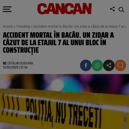
Acasă
»
Trending
»
Accident mortal în Bacău. Un zidar a căzut de la etajul 7 al un
ACCIDENT MORTAL ÎN BACĂU. UN ZIDAR A
CĂZUT DE LA ETAJUL 7 AL UNUI BLOC ÎN
CONSTRUCȚIE
DE:
CĂTĂLIN COJOCARU
13/02/2020 | 12:54