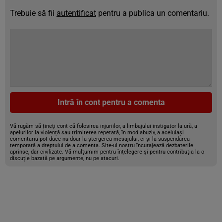
Trebuie să fii
autentificat
pentru a publica un comentariu.
Intră în cont pentru a comenta
Vă rugăm să țineți cont că folosirea injuriilor, a limbajului instigator la ură, a
apelurilor la violență sau trimiterea repetată, în mod abuziv, a aceluiași
comentariu pot duce nu doar la ștergerea mesajului, ci și la suspendarea
temporară a dreptului de a comenta. Site-ul nostru încurajează dezbaterile
aprinse, dar civilizate. Vă mulțumim pentru înțelegere și pentru contribuția la o
discuție bazată pe argumente, nu pe atacuri.