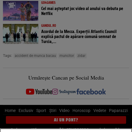
GO4GAMES
Cel mai așteptat joc video al anului va debuta pe
Netflix
GANDUL.RO
Acordul de la Mecca. Experții Atlantic Council
explică pactul de apărare comună semnat de
Turcia,...
Tags:
accident de munca bacau
muncitor
zidar
Urmărește Cancan pe Social Media
Home
Exclusiv
Sport
Știri
Video
Horoscop
Vedete
Paparazzi
AI UN PONT?
Scrie-ne pe Whatsapp
, sună la 0741226226 sau trimite mail la