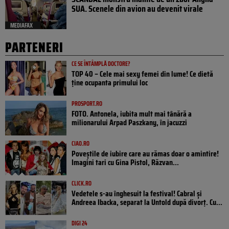
SUA. Scenele din avion au devenit virale
MEDIAFAX
PARTENERI
CE SE ÎNTÂMPLĂ DOCTORE?
TOP 40 – Cele mai sexy femei din lume! Ce dietă
ține ocupanta primului loc
PROSPORT.RO
FOTO. Antonela, iubita mult mai tânără a
milionarului Arpad Paszkany, în jacuzzi
CIAO.RO
Poveştile de iubire care au rămas doar o amintire!
Imagini tari cu Gina Pistol, Răzvan...
CLICK.RO
Vedetele s-au înghesuit la festival! Cabral și
Andreea Ibacka, separat la Untold după divorț. Cu...
DIGI 24