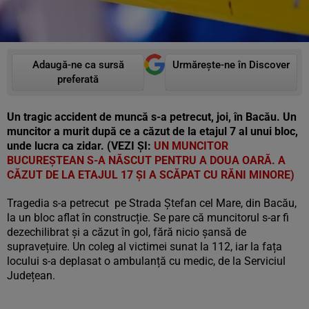
Adaugă-ne ca sursă
Urmărește-ne în Discover
preferată
Un tragic accident de muncă s-a petrecut, joi, în Bacău. Un
muncitor a murit după ce a căzut de la etajul 7 al unui bloc,
unde lucra ca zidar. (VEZI ȘI:
UN MUNCITOR
BUCUREȘTEAN S-A NĂSCUT PENTRU A DOUA OARĂ. A
CĂZUT DE LA ETAJUL 17 ȘI A SCĂPAT CU RĂNI MINORE)
Tragedia s-a petrecut pe Strada Ștefan cel Mare, din Bacău,
la un bloc aflat în construcție. Se pare că muncitorul s-ar fi
dezechilibrat și a căzut în gol, fără nicio șansă de
supravețuire. Un coleg al victimei sunat la 112, iar la fața
locului s-a deplasat o ambulanță cu medic, de la Serviciul
Județean.