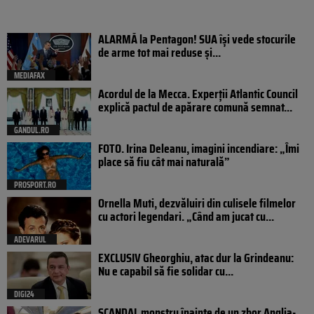
ALARMĂ la Pentagon! SUA își vede stocurile
de arme tot mai reduse și...
MEDIAFAX
Acordul de la Mecca. Experții Atlantic Council
explică pactul de apărare comună semnat...
GANDUL.RO
FOTO. Irina Deleanu, imagini incendiare: „Îmi
place să fiu cât mai naturală”
PROSPORT.RO
Ornella Muti, dezvăluiri din culisele filmelor
cu actori legendari. „Când am jucat cu...
ADEVARUL
EXCLUSIV Gheorghiu, atac dur la Grindeanu:
Nu e capabil să fie solidar cu...
DIGI24
SCANDAL monstru înainte de un zbor Anglia-