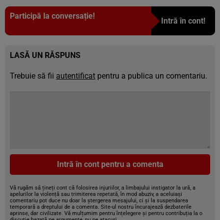
Participă la conversație!
Intră în cont!
LASĂ UN RĂSPUNS
Trebuie să fii
autentificat
pentru a publica un comentariu.
Intră în cont pentru a comenta
Vă rugăm să țineți cont că folosirea injuriilor, a limbajului instigator la ură, a
apelurilor la violență sau trimiterea repetată, în mod abuziv, a aceluiași
comentariu pot duce nu doar la ștergerea mesajului, ci și la suspendarea
temporară a dreptului de a comenta. Site-ul nostru încurajează dezbaterile
aprinse, dar civilizate. Vă mulțumim pentru înțelegere și pentru contribuția la o
discuție bazată pe argumente, nu pe atacuri.