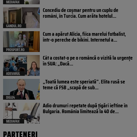
MEDIAFAX
Concediu de coșmar pentru un cuplu de
români, în Turcia. Cum arăta hotelul...
GANDUL.RO
Cum a apărut Alicia, fiica marelui fotbalist,
într-o pereche de bikini. Internetul a...
PROSPORT.RO
Cât a costat-o pe o româncă o vizită la urgențe
în SUA: „Dacă...
ADEVARUL
„Toată lumea este speriată”. Elita rusă se
teme că FSB „scapă de sub...
DIGI24
Adio drumuri repetate după țigări ieftine în
Bulgaria. România limitează la 40 de...
MEDIAFAX
PARTENERI