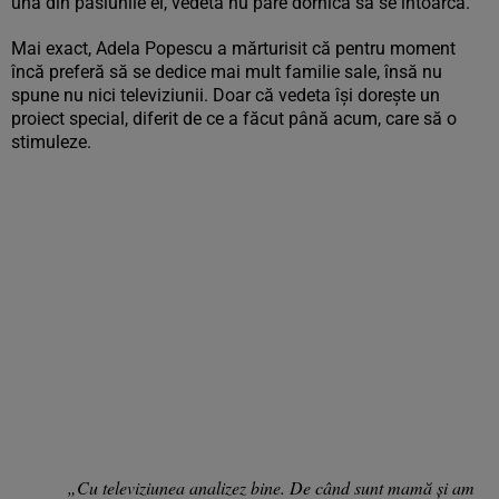
una din pasiunile ei, vedeta nu pare dornică să se întoarcă.
Mai exact, Adela Popescu a mărturisit că pentru moment
încă preferă să se dedice mai mult familie sale, însă nu
spune nu nici televiziunii. Doar că vedeta își dorește un
proiect special, diferit de ce a făcut până acum, care să o
stimuleze.
„Cu televiziunea analizez bine. De când sunt mamă și am