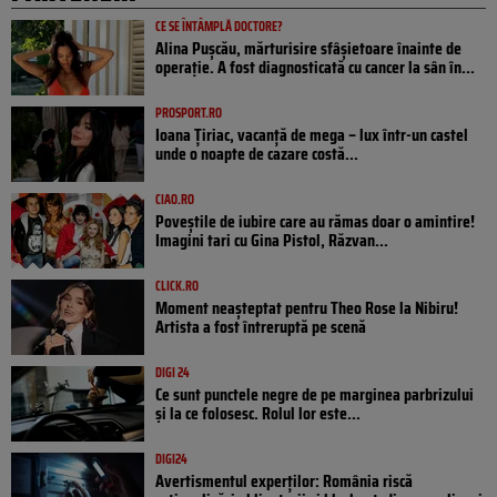
CE SE ÎNTÂMPLĂ DOCTORE?
Alina Pușcău, mărturisire sfâșietoare înainte de
operație. A fost diagnosticată cu cancer la sân în...
PROSPORT.RO
Ioana Țiriac, vacanță de mega – lux într-un castel
unde o noapte de cazare costă...
CIAO.RO
Poveştile de iubire care au rămas doar o amintire!
Imagini tari cu Gina Pistol, Răzvan...
CLICK.RO
Moment neașteptat pentru Theo Rose la Nibiru!
Artista a fost întreruptă pe scenă
DIGI 24
Ce sunt punctele negre de pe marginea parbrizului
și la ce folosesc. Rolul lor este...
DIGI24
Avertismentul experților: România riscă