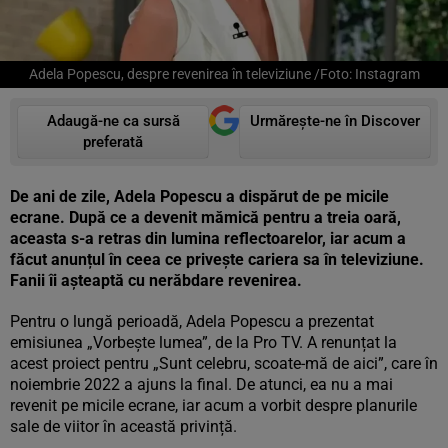
Adela Popescu, despre revenirea în televiziune /Foto: Instagram
Adaugă-ne ca sursă
Urmărește-ne în Discover
preferată
De ani de zile, Adela Popescu a dispărut de pe micile
ecrane. După ce a devenit mămică pentru a treia oară,
aceasta s-a retras din lumina reflectoarelor, iar acum a
făcut anunțul în ceea ce privește cariera sa în televiziune.
Fanii îi așteaptă cu nerăbdare revenirea.
Pentru o lungă perioadă, Adela Popescu a prezentat
emisiunea „Vorbește lumea”, de la Pro TV. A renunțat la
acest proiect pentru „Sunt celebru, scoate-mă de aici”, care în
noiembrie 2022 a ajuns la final. De atunci, ea nu a mai
revenit pe micile ecrane, iar acum a vorbit despre planurile
sale de viitor în această privință.