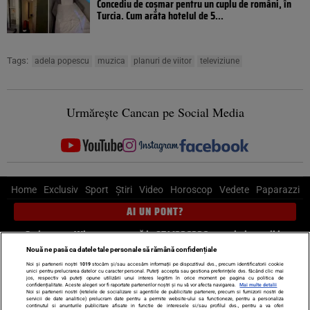
Concediu de coșmar pentru un cuplu de români, în
Turcia. Cum arăta hotelul de 5...
Tags:
adela popescu
muzica
planuri de viitor
televiziune
Urmărește Cancan pe Social Media
Home
Exclusiv
Sport
Știri
Video
Horoscop
Vedete
Paparazzi
AI UN PONT?
Scrie-ne pe Whatsapp
, sună la 0741226226 sau trimite mail la
pont@cancan.ro
Nouă ne pasă ca datele tale personale să rămână confidențiale
Noi și partenerii noștri
1019
stocăm și/sau accesăm informații pe dispozitivul dvs., precum identificatorii cookie
unici pentru prelucrarea datelor cu caracter personal. Puteți accepta sau gestiona preferințele dvs. făcând clic mai
Știri interne
Știri externe
Politică
jos, respectiv vă puteți opune utilizării unui interes legitim în orice moment pe pagina cu politica de
confidențialitate. Aceste alegeri vor fi raportate partenerilor noștri și nu vă vor afecta navigarea.
Mai multe detalii
Noi si partenerii nostri (retelele de socializare si agentiile de publicitate partenere, precum si furnizorii nostri de
servicii de date analitice) prelucram date pentru a permite website-ului sa functioneze, pentru a personaliza
Ultimele stiri
Diete
Insula Iubirii
Dictionar de vise
LIFE STYLE
continutul si anunturile publicitare afisate in functie de interesele si/sau profilul dvs., pentru a va oferi