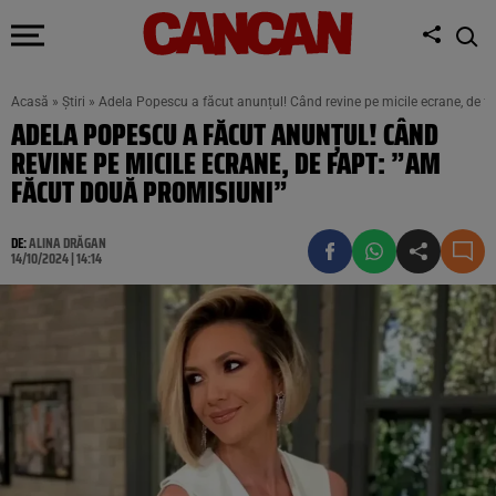
Acasă
»
Știri
»
Adela Popescu a făcut anunțul! Când revine pe micile ecrane, de f
ADELA POPESCU A FĂCUT ANUNȚUL! CÂND
REVINE PE MICILE ECRANE, DE FAPT: ”AM
FĂCUT DOUĂ PROMISIUNI”
DE:
ALINA DRĂGAN
14/10/2024 | 14:14