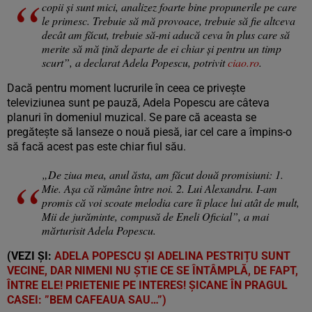
copii și sunt mici, analizez foarte bine propunerile pe care
le primesc. Trebuie să mă provoace, trebuie să fie altceva
decât am făcut, trebuie să-mi aducă ceva în plus care să
merite să mă țină departe de ei chiar și pentru un timp
scurt”, a declarat Adela Popescu, potrivit
ciao.ro
.
Dacă pentru moment lucrurile în ceea ce privește
televiziunea sunt pe pauză, Adela Popescu are câteva
planuri în domeniul muzical. Se pare că aceasta se
pregătește să lanseze o nouă piesă, iar cel care a împins-o
să facă acest pas este chiar fiul său.
„De ziua mea, anul ăsta, am făcut două promisiuni: 1.
Mie. Așa că rămâne între noi. 2. Lui Alexandru. I-am
promis că voi scoate melodia care îi place lui atât de mult,
Mii de jurăminte, compusă de Eneli Oficial”, a mai
mărturisit Adela Popescu.
(VEZI ȘI:
ADELA POPESCU ȘI ADELINA PESTRIȚU SUNT
VECINE, DAR NIMENI NU ȘTIE CE SE ÎNTÂMPLĂ, DE FAPT,
ÎNTRE ELE! PRIETENIE PE INTERES! ȘICANE ÎN PRAGUL
CASEI: ”BEM CAFEAUA SAU…”)