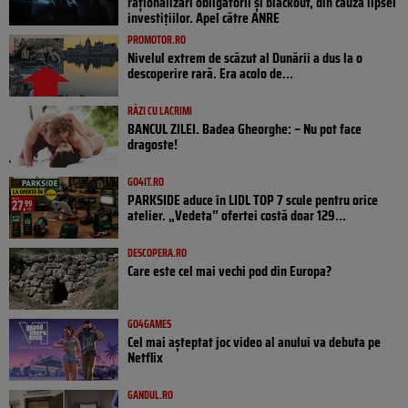
raționalizări obligatorii și blackout, din cauza lipsei
investițiilor. Apel către ANRE
PROMOTOR.RO
Nivelul extrem de scăzut al Dunării a dus la o
descoperire rară. Era acolo de...
RÂZI CU LACRIMI
BANCUL ZILEI. Badea Gheorghe: – Nu pot face
dragoste!
GO4IT.RO
PARKSIDE aduce în LIDL TOP 7 scule pentru orice
atelier. „Vedeta” ofertei costă doar 129...
DESCOPERA.RO
Care este cel mai vechi pod din Europa?
GO4GAMES
Cel mai așteptat joc video al anului va debuta pe
Netflix
GANDUL.RO