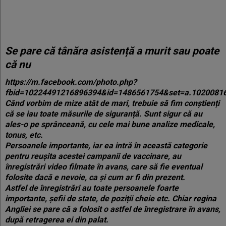
Se pare că tânăra asistență a murit sau poate
că nu
https://m.facebook.com/photo.php?
fbid=10224491216896394&id=1486561754&set=a.1020081
Când vorbim de mize atât de mari, trebuie să fim conștienți
că se iau toate măsurile de siguranță. Sunt sigur că au
ales-o pe sprânceană, cu cele mai bune analize medicale,
tonus, etc.
Persoanele importante, iar ea intră în această categorie
pentru reușita acestei campanii de vaccinare, au
înregistrări video filmate în avans, care să fie eventual
folosite dacă e nevoie, ca și cum ar fi din prezent.
Astfel de înregistrări au toate persoanele foarte
importante, șefii de state, de poziții cheie etc. Chiar regina
Angliei se pare că a folosit o astfel de înregistrare în avans,
după retragerea ei din palat.