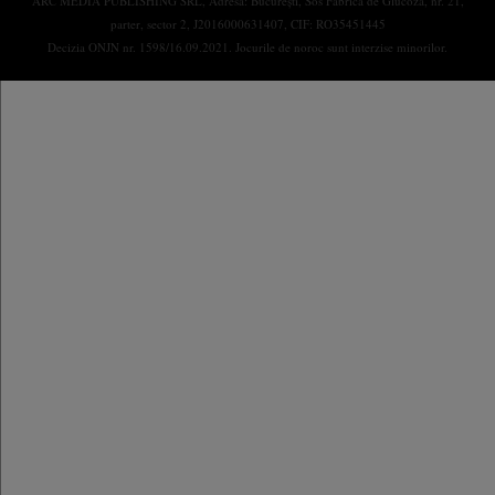
ARC MEDIA PUBLISHING SRL, Adresa: București, Sos Fabrica de Glucoză, nr. 21,
parter, sector 2, J2016000631407, CIF: RO35451445
Decizia ONJN nr. 1598/16.09.2021. Jocurile de noroc sunt interzise minorilor.