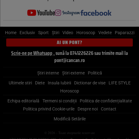
Home
Exclusiv
Sport
Știri
Video
Horoscop
Vedete
Paparazzi
AI UN PONT?
Scrie-ne pe Whatsapp
, sună la 0741226226 sau trimite mail la
pont@cancan.ro
Știri interne
Știri externe
Politică
Ultimele stiri
Diete
Insula Iubirii
Dictionar de vise
LIFE STYLE
Horoscop
Echipa editorială
Termeni si condiții
Politica de confidențialitate
Politica privind Cookie-urile
Despre noi
Contact
Modifică Setările
© 2026 - Toate drepturile rezervate