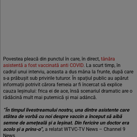
Povestea pleacă din punctul în care, în direct,
tânăra
asistentă a fost vaccinată anti COVID
. La scurt timp, în
cadrul unui interviu, aceasta a dus mâna la frunte, după care
s-a prăbușit sub privirile tuturor. În spațiul public au apărut
informații potrivit cărora femeia ar fi încercat să explice
cauza leșinului: frica ei de ace, însă scenariul dramatic are o
rădăcină mult mai puternică și mai adâncă.
”În timpul livestreamului nostru, una dintre asistente care
stătea de vorbă cu noi despre vaccin a început să aibă
semne de amețeală și a leșinat. Din fericire un doctor era
acolo și a prins-o”,
a relatat WTVC-TV News – Channel 9
News.