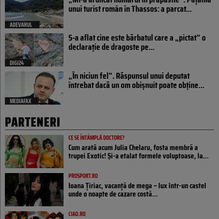
unui turist român în Thassos: a parcat...
ADEVARUL
S-a aflat cine este bărbatul care a „pictat” o
declarație de dragoste pe...
DIGI24
„În niciun fel”. Răspunsul unui deputat
întrebat dacă un om obișnuit poate obține...
MEDIAFAX
PARTENERI
CE SE ÎNTÂMPLĂ DOCTORE?
Cum arată acum Julia Chelaru, fosta membră a
trupei Exotic! Și-a etalat formele voluptoase, la...
PROSPORT.RO
Ioana Țiriac, vacanță de mega – lux într-un castel
unde o noapte de cazare costă...
CIAO.RO