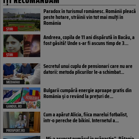
IȚI RECOMANDĂM
Paradox în turismul românesc. Românii pleacă
peste hotare, străinii vin tot mai mulți în
România
ȘTIRI
Andreea, copila de 11 ani dispărută în Bacău, a
fost găsită! Unde s-ar fi ascuns timp de 3…
ȘTIRI
Secretul unui cuplu de pensionari care nu are
datorii: metoda plicurilor le-a schimbat...
MEDIAFAX
Bulgarii cumpără energie aproape gratis din
România și o revând la prețuri de...
GANDUL.RO
Cum a apărut Alicia, fiica marelui fotbalist,
într-o pereche de bikini. Internetul a...
PROSPORT.RO
„Mi-a aruncat numărul în prăpastie”. Pățania