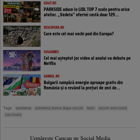
GO4IT.RO
PARKSIDE aduce în LIDL TOP 7 scule pentru orice
atelier. „Vedeta” ofertei costă doar 129...
DESCOPERA.RO
Care este cel mai vechi pod din Europa?
GO4GAMES
Cel mai așteptat joc video al anului va debuta pe
Netflix
GANDUL.RO
Bulgarii cumpără energie aproape gratis din
România și o revând la prețuri de zeci de...
Tags:
asistenta
asistenta lesina dupa vaccin
lesin
vaccin anti-covid
vaccinare
Urmărește Cancan pe Social Media