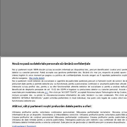
Nouă ne pasă ca datele tale personale să rămână confidențiale
Noi și partenerii noștri
1019
stocăm și/sau accesăm informații pe dispozitivul dvs., precum identificatorii cookie unici pentr
datelor cu caracter personal. Puteți accepta sau gestiona preferințele dvs. făcând clic mai jos, respectiv vă puteți opune ut
interes legitim în orice moment pe pagina cu politica de confidențialitate. Aceste alegeri vor fi raportate partenerilor noștri
afecta navigarea.
Mai multe detalii
Noi si partenerii nostri (retelele de socializare si agentiile de publicitate partenere, precum si furnizorii nostri de servicii de d
prelucram date pentru a permite website-ului sa functioneze, pentru a personaliza continutul si anunturile publicitare afisate 
interesele si/sau profilul dvs., pentru a va oferi functionalitati aferente retelelor de socializare si pentru a analiza trafic
Beneficiati de drepturile prevazute de art. 15-22 din GDPR in legatura cu prelucrarea datelor cu caracter personal. Aceste dr
exercitate prin modalitatea indicata
aici
. Prin click pe “ACCEPT TOATE”, acceptati folosirea tuturor Tehnologiilor de tip Cookie
inclusiv acceptul dvs. cu privire la stocarea/accesarea informatiilor de catre Vendor-ii cu care colaboram. Prin click
MODIFIC SETARILE INDIVIDUAL” puteti schimba preferintele in mod individual, mai putin cele legate de cookie strict ne
functionarea website-ului.
Atât noi, cât și partenerii noștri prelucrăm datele pentru a oferi:
Utilizarea profilurilor pentru selectarea conținutului personalizat. Măsurarea performanței reclamelor. Stocarea și/s
informațiilor de pe un dispozitiv. Dezvoltarea și îmbunătățirea serviciilor. Utilizarea profilurilor pentru selectarea publicității 
Crearea profilurilor de conținut personalizat. Măsurarea performanței conținutului. Crearea profilurilor pentru publicitate p
Utilizarea de date limitate pentru a selecta publicitatea. Înțelegerea publicului prin statistici sau combinații de date din su
Utilizarea datelor limitate pentru a selecta conținutul. Date precise de geolocație și identificarea prin scanarea dispozitivului.
Listă parteneri (furnizori)