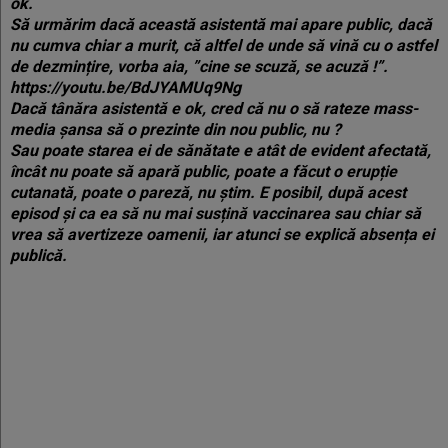
ok.
Să urmărim dacă această asistentă mai apare public, dacă
nu cumva chiar a murit, că altfel de unde să vină cu o astfel
de dezmințire, vorba aia, ”cine se scuză, se acuză !”.
https://youtu.be/BdJYAMUq9Ng
Dacă tânăra asistentă e ok, cred că nu o să rateze mass-
media șansa să o prezinte din nou public, nu ?
Sau poate starea ei de sănătate e atât de evident afectată,
încât nu poate să apară public, poate a făcut o erupție
cutanată, poate o pareză, nu știm. E posibil, după acest
episod și ca ea să nu mai susțină vaccinarea sau chiar să
vrea să avertizeze oamenii, iar atunci se explică absența ei
publică.