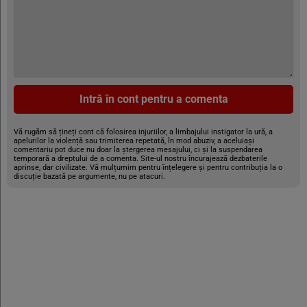
Intră în cont pentru a comenta
Vă rugăm să țineți cont că folosirea injuriilor, a limbajului instigator la ură, a
apelurilor la violență sau trimiterea repetată, în mod abuziv, a aceluiași
comentariu pot duce nu doar la ștergerea mesajului, ci și la suspendarea
temporară a dreptului de a comenta. Site-ul nostru încurajează dezbaterile
aprinse, dar civilizate. Vă mulțumim pentru înțelegere și pentru contribuția la o
discuție bazată pe argumente, nu pe atacuri.