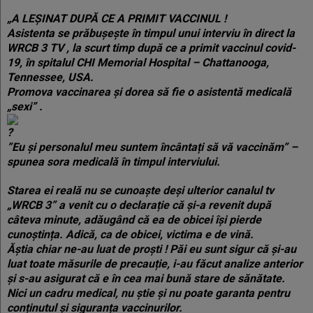
„A LEȘINAT DUPĂ CE A PRIMIT VACCINUL !
Asistenta se prăbușește în timpul unui interviu în direct la
WRCB 3 TV , la scurt timp după ce a primit vaccinul covid-
19, în spitalul CHI Memorial Hospital – Chattanooga,
Tennessee, USA.
Promova vaccinarea și dorea să fie o asistentă medicală
„sexi” .
”Eu și personalul meu suntem încântați să vă vaccinăm” –
spunea sora medicală în timpul interviului.
Starea ei reală nu se cunoaște deși ulterior canalul tv
„WRCB 3” a venit cu o declarație că și-a revenit după
câteva minute, adăugând că ea de obicei își pierde
cunoștința. Adică, ca de obicei, victima e de vină.
Ăștia chiar ne-au luat de proști ! Păi eu sunt sigur că și-au
luat toate măsurile de precauție, i-au făcut analize anterior
și s-au asigurat că e în cea mai bună stare de sănătate.
Nici un cadru medical, nu știe și nu poate garanta pentru
conținutul și siguranța vaccinurilor.