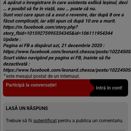
A apărut o înregistrare în care asistenta exllică leșinul, deci
… e posibil să fie în viață, sau … poate că nu.
Sunt voci care spun că a avut o revenire, dar după 8 ore a
făcut complicații, iar alții spun că după 10 ore a murit.
https://m.facebook.com/story.php?
story_fbid=10159275995334345&id=106111954344
Update :
Pagina ei FB a dispărut azi, 21 decembrie 2020 :
https://www.facebook.com/leonard.chesca/posts/1022450
Scurt video navigând pe pagina ei FB, înainte să fie
dezactivată :
https://www.facebook.com/leonard.chesca/posts/1022450
”
este mesajul postat de un internaut.
Participă la conversație!
Intră în cont!
LASĂ UN RĂSPUNS
Trebuie să fii
autentificat
pentru a publica un comentariu.