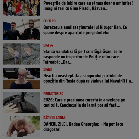
Poveştile de iubire care au rămas doar o amintire!
Imagini tari cu Gina Pistol, Răzvan...
CLICK.RO
Botezatu a analizat ținutele lui Nicușor Dan. Ce
spune despre aparițiile președintelui
DIGI 24
Stânca vandalizată pe Transfăgărășan. Ce le
răspunde un inspector de Poliție celor care
întreabă: „Dar...
DIGI24
Reacția neașteptată a singurului partidul de
opoziţie din Rusia după ce văduva lui Navalnîi i-a...
PROMOTOR.RO
2026: Care e presiunea corectă în anvelope pe
caniculă. Cauciucurile de iarnă pot să facă...
RÂZI CU LACRIMI
BANCUL ZILEI. Badea Gheorghe: – Nu pot face
dragoste!