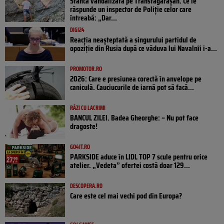
Stânca vandalizată pe Transfăgărășan. Ce le
răspunde un inspector de Poliție celor care
întreabă: „Dar...
DIGI24
Reacția neașteptată a singurului partidul de
opoziţie din Rusia după ce văduva lui Navalnîi i-a...
PROMOTOR.RO
2026: Care e presiunea corectă în anvelope pe
caniculă. Cauciucurile de iarnă pot să facă...
RÂZI CU LACRIMI
BANCUL ZILEI. Badea Gheorghe: – Nu pot face
dragoste!
GO4IT.RO
PARKSIDE aduce în LIDL TOP 7 scule pentru orice
atelier. „Vedeta” ofertei costă doar 129...
DESCOPERA.RO
Care este cel mai vechi pod din Europa?