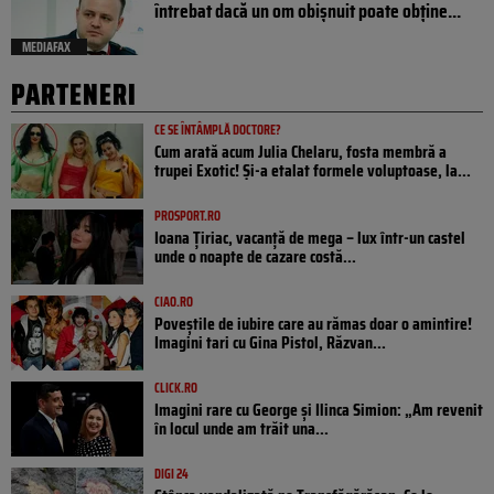
întrebat dacă un om obișnuit poate obține...
MEDIAFAX
PARTENERI
CE SE ÎNTÂMPLĂ DOCTORE?
Cum arată acum Julia Chelaru, fosta membră a
trupei Exotic! Și-a etalat formele voluptoase, la...
PROSPORT.RO
Ioana Țiriac, vacanță de mega – lux într-un castel
unde o noapte de cazare costă...
CIAO.RO
Poveştile de iubire care au rămas doar o amintire!
Imagini tari cu Gina Pistol, Răzvan...
CLICK.RO
Imagini rare cu George și Ilinca Simion: „Am revenit
în locul unde am trăit una...
DIGI 24