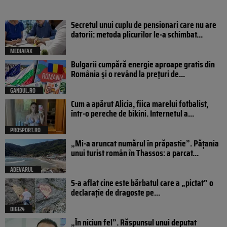
Secretul unui cuplu de pensionari care nu are
datorii: metoda plicurilor le-a schimbat...
MEDIAFAX
Bulgarii cumpără energie aproape gratis din
România și o revând la prețuri de...
GANDUL.RO
Cum a apărut Alicia, fiica marelui fotbalist,
într-o pereche de bikini. Internetul a...
PROSPORT.RO
„Mi-a aruncat numărul în prăpastie”. Pățania
unui turist român în Thassos: a parcat...
ADEVARUL
S-a aflat cine este bărbatul care a „pictat” o
declarație de dragoste pe...
DIGI24
„În niciun fel”. Răspunsul unui deputat