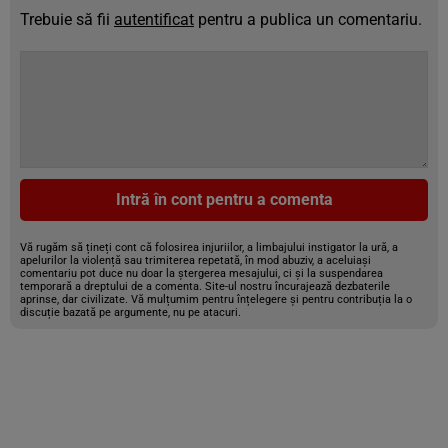
Trebuie să fii
autentificat
pentru a publica un comentariu.
Intră în cont pentru a comenta
Vă rugăm să țineți cont că folosirea injuriilor, a limbajului instigator la ură, a
apelurilor la violență sau trimiterea repetată, în mod abuziv, a aceluiași
comentariu pot duce nu doar la ștergerea mesajului, ci și la suspendarea
temporară a dreptului de a comenta. Site-ul nostru încurajează dezbaterile
aprinse, dar civilizate. Vă mulțumim pentru înțelegere și pentru contribuția la o
discuție bazată pe argumente, nu pe atacuri.