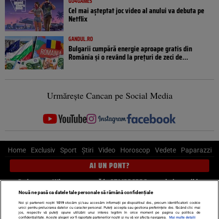
GO4GAMES
Cel mai așteptat joc video al anului va debuta pe
Netflix
GANDUL.RO
Bulgarii cumpără energie aproape gratis din
România și o revând la prețuri de zeci de...
Urmărește Cancan pe Social Media
Home
Exclusiv
Sport
Știri
Video
Horoscop
Vedete
Paparazzi
AI UN PONT?
Scrie-ne pe Whatsapp
, sună la 0741226226 sau trimite mail la
pont@cancan.ro
Nouă ne pasă ca datele tale personale să rămână confidențiale
Noi și partenerii noștri
1019
stocăm și/sau accesăm informații pe dispozitivul dvs., precum identificatorii cookie
unici pentru prelucrarea datelor cu caracter personal. Puteți accepta sau gestiona preferințele dvs. făcând clic mai
Știri interne
Știri externe
Politică
jos, respectiv vă puteți opune utilizării unui interes legitim în orice moment pe pagina cu politica de
confidențialitate. Aceste alegeri vor fi raportate partenerilor noștri și nu vă vor afecta navigarea.
Mai multe detalii