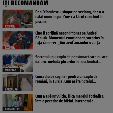
IȚI RECOMANDĂM
Dan Frînculescu, singur pe șezlong, dar n-a
ratat nimic în jur. Cine i-a făcut cu ochiul la
piscină
EXCLUSIV
Cine îl sprijină necondiționat pe Andrei
Bănuță. Momentul emoționant, surprins în
fața camerei: „Am avut amândoi o viață…
EXCLUSIV
Secretul unui cuplu de pensionari care nu are
datorii: metoda plicurilor le-a schimbat...
MEDIAFAX
Concediu de coșmar pentru un cuplu de
români, în Turcia. Cum arăta hotelul...
GANDUL.RO
Cum a apărut Alicia, fiica marelui fotbalist,
într-o pereche de bikini. Internetul a...
PROSPORT.RO