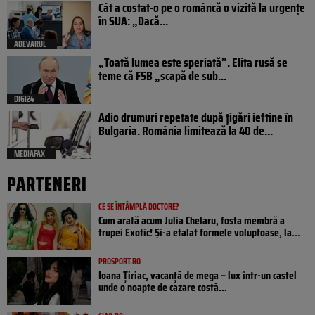
Cât a costat-o pe o româncă o vizită la urgențe
în SUA: „Dacă...
ADEVARUL
„Toată lumea este speriată”. Elita rusă se
teme că FSB „scapă de sub...
DIGI24
Adio drumuri repetate după țigări ieftine în
Bulgaria. România limitează la 40 de...
MEDIAFAX
PARTENERI
CE SE ÎNTÂMPLĂ DOCTORE?
Cum arată acum Julia Chelaru, fosta membră a
trupei Exotic! Și-a etalat formele voluptoase, la...
PROSPORT.RO
Ioana Țiriac, vacanță de mega – lux într-un castel
unde o noapte de cazare costă...