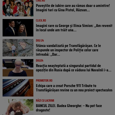
CIAO.RO
Poveştile de iubire care au rămas doar o amintire!
Imagini tari cu Gina Pistol, Răzvan...
CLICK.RO
Imagini rare cu George și Ilinca Simion: „Am revenit
în locul unde am trăit una...
DIGI 24
Stânca vandalizată pe Transfăgărășan. Ce le
răspunde un inspector de Poliție celor care
întreabă: „Dar...
DIGI24
Reacția neașteptată a singurului partidul de
opoziţie din Rusia după ce văduva lui Navalnîi i-a...
PROMOTOR.RO
Echipa care a creat Porsche 911 Tribute to
Transfăgărășan revine cu un nou proiect spectaculos
RÂZI CU LACRIMI
BANCUL ZILEI. Badea Gheorghe: – Nu pot face
dragoste!