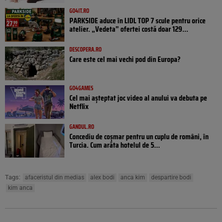
GO4IT.RO
PARKSIDE aduce în LIDL TOP 7 scule pentru orice
atelier. „Vedeta” ofertei costă doar 129...
DESCOPERA.RO
Care este cel mai vechi pod din Europa?
GO4GAMES
Cel mai așteptat joc video al anului va debuta pe
Netflix
GANDUL.RO
Concediu de coșmar pentru un cuplu de români, în
Turcia. Cum arăta hotelul de 5...
Tags:
afaceristul din medias
alex bodi
anca kim
despartire bodi
kim anca