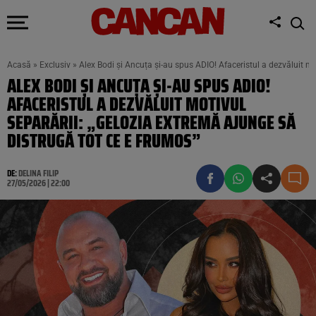
Acasă
»
Exclusiv
»
Alex Bodi și Ancuța și-au spus ADIO! Afaceristul a dezvăluit mo
ALEX BODI ȘI ANCUȚA ȘI-AU SPUS ADIO!
AFACERISTUL A DEZVĂLUIT MOTIVUL
SEPARĂRII: „GELOZIA EXTREMĂ AJUNGE SĂ
DISTRUGĂ TOT CE E FRUMOS”
DE:
DELINA FILIP
27/05/2026 | 22:00