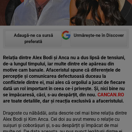
Adaugă-ne ca sursă
Urmărește-ne în Discover
preferată
Relația dintre Alex Bodi și Anca nu a dus lipsă de tensiuni,
de-a lungul timpului, iar multe dintre ele apăreau din
motive cam banale. Afaceristul spune că diferențele de
percepție și comunicarea defectuoasă duceau la
conflictele dintre ei, mai ales că orgoliul a jucat de fiecare
dată un rol important în ceea ce-i privește. Și, nici bine nu
se împăcaresă, căci, s-au despărțit, din nou.
CANCAN.RO
are toate detaliile, dar și reacția exclusivă a afaceristului.
Dragoste cu năbădăi, asta descrie cel mai bine relația dintre
Alex Bodi și Kim Anca. Cei doi au avut mereu o relație cu
suișuri și coborâșuri și, s-au despărțit și împăcat de mai
multe ori. De data aceasta, au pus punct legăturii dintre ei