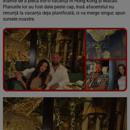
înainte de a pleca într-o vacanță în Hong Kong și Macao.
Planurile lor au fost date peste cap, însă afaceristul nu
renunță la vacanța deja planificată, ci va merge singur, spun
sursele noastre.
Vezi galeria foto
7 poze