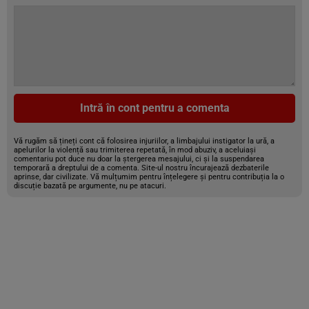
Intră în cont pentru a comenta
Vă rugăm să țineți cont că folosirea injuriilor, a limbajului instigator la ură, a
apelurilor la violență sau trimiterea repetată, în mod abuziv, a aceluiași
comentariu pot duce nu doar la ștergerea mesajului, ci și la suspendarea
temporară a dreptului de a comenta. Site-ul nostru încurajează dezbaterile
aprinse, dar civilizate. Vă mulțumim pentru înțelegere și pentru contribuția la o
discuție bazată pe argumente, nu pe atacuri.