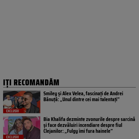
IȚI RECOMANDĂM
Smiley și Alex Velea, fascinați de Andrei
Bănuță: „Unul dintre cei mai talentați”
EXCLUSIV
Bia Khalifa dezminte zvonurile despre sarcină
și face dezvăluiri incendiare despre fiul
Clejanilor: „Fulgy îmi fura hainele”
EXCLUSIV