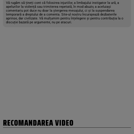
Vă rugăm să țineți cont că folosirea injuriilor, a limbajului instigator la ură, a
apelurilor la violență sau trimiterea repetată, în mod abuziv, a aceluiași
comentariu pot duce nu doar la ștergerea mesajului, ci și la suspendarea
temporară a dreptului de a comenta. Site-ul nostru încurajează dezbaterile
aprinse, dar civilizate. Vă mulțumim pentru înțelegere și pentru contribuția la o
discuție bazată pe argumente, nu pe atacuri.
RECOMANDAREA VIDEO