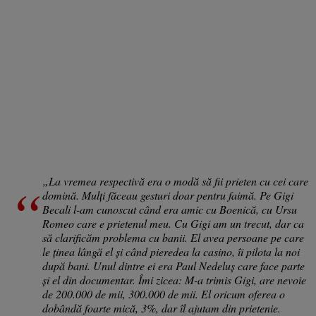
„La vremea respectivă era o modă să fii prieten cu cei care
domină. Mulți făceau gesturi doar pentru faimă. Pe Gigi
Becali l-am cunoscut când era amic cu Boenică, cu Ursu
Romeo care e prietenul meu. Cu Gigi am un trecut, dar ca
să clarificăm problema cu banii. El avea persoane pe care
le ținea lângă el și când pieredea la casino, îi pilota la noi
după bani. Unul dintre ei era Paul Nedeluș care face parte
și el din documentar. Îmi zicea: M-a trimis Gigi, are nevoie
de 200.000 de mii, 300.000 de mii. El oricum oferea o
dobândă foarte mică, 3%, dar îl ajutam din prietenie.