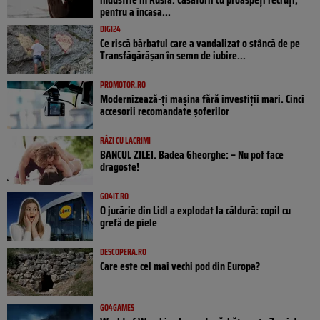
pentru a încasa...
DIGI24
Ce riscă bărbatul care a vandalizat o stâncă de pe
Transfăgărășan în semn de iubire...
PROMOTOR.RO
Modernizează-ți mașina fără investiții mari. Cinci
accesorii recomandate șoferilor
RÂZI CU LACRIMI
BANCUL ZILEI. Badea Gheorghe: – Nu pot face
dragoste!
GO4IT.RO
O jucărie din Lidl a explodat la căldură: copil cu
grefă de piele
DESCOPERA.RO
Care este cel mai vechi pod din Europa?
GO4GAMES