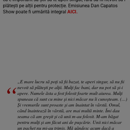
plătești pe alții pentru protecție. Emisiunea Dan Capatos
Show poate fi urmărită integral
AICI.
„E mare lucru să poți să fii bazat, te aperi singur, să nu fii
nevoit să plătești pe alții. Mulți fac bani, dar nu pot să și-i
apere. Numele ăsta a fost folosit foarte mult aiurea. Mulți
spuneau că sunt cu mine și nici măcar nu îi cunoșteam. (…)
Și vremurile sunt proaste și am înaintat în vârstă. Omul,
când înaintează în vârstă, are mai multă minte. Îmi dau
seama că am greșit și că unii m-au folosit. M-am băgat
pentru mulți și am făcut ani de pușcărie. Unii nici măcar
un pachet nu mi-au trimis. Mă gândesc acum dacă a