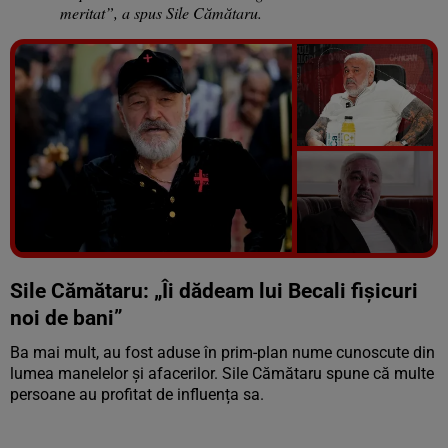
meritat”, a spus Sile Cămătaru.
Vezi galeria foto
6 poze
Sile Cămătaru: „Îi dădeam lui Becali fișicuri
noi de bani”
Ba mai mult, au fost aduse în prim-plan nume cunoscute din
lumea manelelor și afacerilor. Sile Cămătaru spune că multe
persoane au profitat de influența sa.