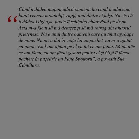
Când îi dădea înapoi, adică oamenii lui când îi aduceau,
banii veneau mototoliți, rupți, unii dintre ei falși. Nu zic că
îi dădea Gigi așa, poate îi schimba chiar Paul pe drum.
Asta m-a făcut să mă detașez și să mă retrag din ajutorul
prietenesc. Nu e unul dintre oamenii care au ținut aproape
de mine. Nu mi-a dat în viața lui un pachet, nu m-a ajutat
cu nimic. Eu l-am ajutat pe el cu tot ce am putut. Să nu uite
ce am făcut, eu am făcut gesturi pentru el și Gigi îi făcea
pachete în pușcărie lui Fane Spoitoru”, a povestit Sile
Cămătaru.