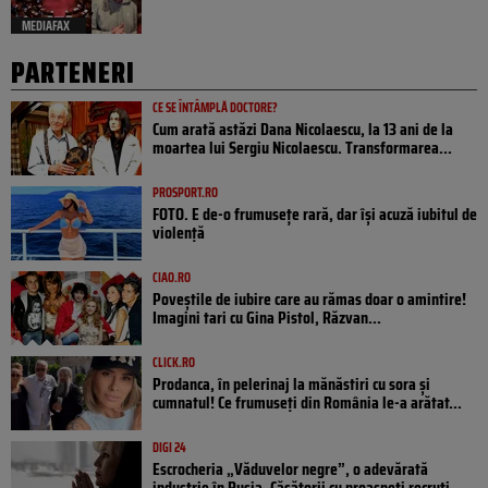
MEDIAFAX
PARTENERI
CE SE ÎNTÂMPLĂ DOCTORE?
Cum arată astăzi Dana Nicolaescu, la 13 ani de la
moartea lui Sergiu Nicolaescu. Transformarea...
PROSPORT.RO
FOTO. E de-o frumusețe rară, dar își acuză iubitul de
violență
CIAO.RO
Poveştile de iubire care au rămas doar o amintire!
Imagini tari cu Gina Pistol, Răzvan...
CLICK.RO
Prodanca, în pelerinaj la mănăstiri cu sora și
cumnatul! Ce frumuseți din România le-a arătat...
DIGI 24
Escrocheria „Văduvelor negre”, o adevărată
industrie în Rusia. Căsătorii cu proaspeți recruți,