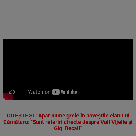
CITEȘTE ȘL: Apar nume grele în poveștile clanului
Cămătaru: ”Sunt referiri directe despre Vali Vijelie și
Gigi Becali”