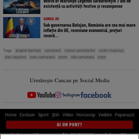
World of Warships Legends sărbătorește 7 ani de
existență cu activități festive și recompense
GANDUL.RO
Sub guvernarea Bolojan, România are cea mai mare
inflație din UE, recesiune economică, prețuri
record...
Tags:
anghel damian
camatarii
clanul camatarilor
codin maticiuc
dan capatos
nutu camataru
protv
sile camataru
voyo
Urmărește Cancan pe Social Media
Home
Exclusiv
Sport
Știri
Video
Horoscop
Vedete
Paparazzi
AI UN PONT?
Scrie-ne pe Whatsapp
, sună la 0741226226 sau trimite mail la