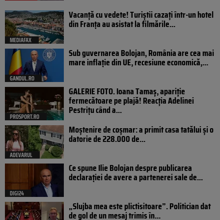
Vacanță cu vedete! Turiștii cazați într-un hotel
din Franța au asistat la filmările...
MEDIAFAX
Sub guvernarea Bolojan, România are cea mai
mare inflație din UE, recesiune economică,...
GANDUL.RO
GALERIE FOTO. Ioana Tamaş, apariție
fermecătoare pe plajă! Reacția Adelinei
Pestrițu când a...
PROSPORT.RO
Moștenire de coșmar: a primit casa tatălui și o
datorie de 228.000 de...
ADEVARUL
Ce spune Ilie Bolojan despre publicarea
declarației de avere a partenerei sale de...
DIGI24
„Slujba mea este plictisitoare”. Politician dat
de gol de un mesaj trimis în...