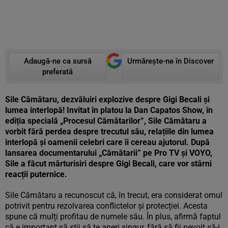
Adaugă-ne ca sursă
Urmărește-ne în Discover
preferată
Sile Cămătaru, dezvăluiri explozive despre Gigi Becali și
lumea interlopă! Invitat în platou la Dan Capatos Show, în
ediția specială
„Procesul Cămătarilor”, Sile Cămătaru a
vorbit fără perdea despre trecutul său, relațiile din lumea
interlopă și oamenii celebri care îi cereau ajutorul. După
lansarea documentarului „Cămătarii” pe Pro TV și VOYO,
Sile a făcut mărturisiri despre Gigi Becali, care vor stârni
reacții puternice.
Sile Cămătaru a recunoscut că, în trecut, era considerat omul
potrivit pentru rezolvarea conflictelor și protecției. Acesta
spune că mulți profitau de numele său. În plus, afirmă faptul
că e important să știi să te aperi singur, fără să fii nevoit să-i