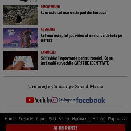
DESCOPERA.RO
Care este cel mai vechi pod din Europa?
GO4GAMES
Cel mai așteptat joc video al anului va debuta pe
Netflix
GANDUL.RO
Schimbări importante pentru români. Ce se
întâmplă cu vechile CĂRȚI DE IDENTITATE
Urmărește Cancan pe Social Media
Home
Exclusiv
Sport
Știri
Video
Horoscop
Vedete
Paparazzi
AI UN PONT?