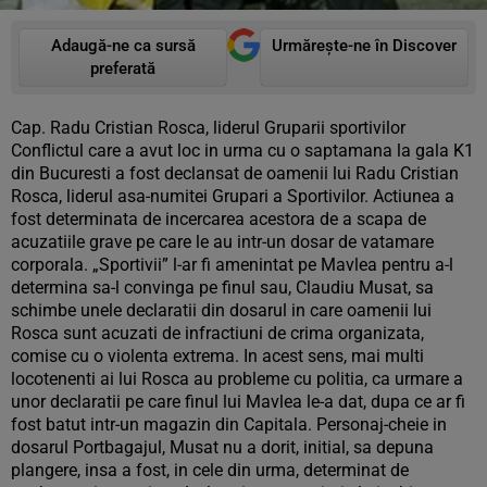
Adaugă-ne ca sursă
Urmărește-ne în Discover
preferată
Cap. Radu Cristian Rosca, liderul Gruparii sportivilor
Conflictul care a avut loc in urma cu o saptamana la gala K1
din Bucuresti a fost declansat de oamenii lui Radu Cristian
Rosca, liderul asa-numitei Grupari a Sportivilor. Actiunea a
fost determinata de incercarea acestora de a scapa de
acuzatiile grave pe care le au intr-un dosar de vatamare
corporala. „Sportivii” l-ar fi amenintat pe Mavlea pentru a-l
determina sa-l convinga pe finul sau, Claudiu Musat, sa
schimbe unele declaratii din dosarul in care oamenii lui
Rosca sunt acuzati de infractiuni de crima organizata,
comise cu o violenta extrema. In acest sens, mai multi
locotenenti ai lui Rosca au probleme cu politia, ca urmare a
unor declaratii pe care finul lui Mavlea le-a dat, dupa ce ar fi
fost batut intr-un magazin din Capitala. Personaj-cheie in
dosarul Portbagajul, Musat nu a dorit, initial, sa depuna
plangere, insa a fost, in cele din urma, determinat de