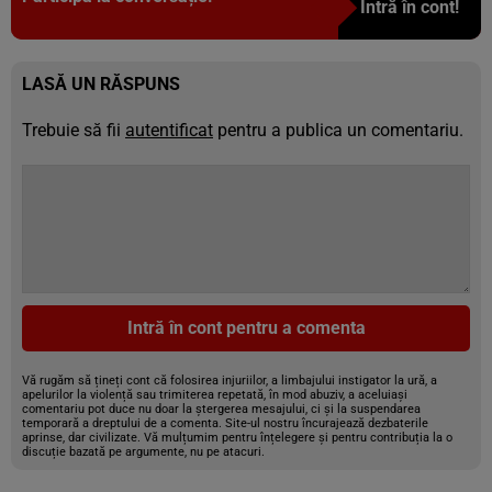
Intră în cont!
LASĂ UN RĂSPUNS
Trebuie să fii
autentificat
pentru a publica un comentariu.
Intră în cont pentru a comenta
Vă rugăm să țineți cont că folosirea injuriilor, a limbajului instigator la ură, a
apelurilor la violență sau trimiterea repetată, în mod abuziv, a aceluiași
comentariu pot duce nu doar la ștergerea mesajului, ci și la suspendarea
temporară a dreptului de a comenta. Site-ul nostru încurajează dezbaterile
aprinse, dar civilizate. Vă mulțumim pentru înțelegere și pentru contribuția la o
discuție bazată pe argumente, nu pe atacuri.