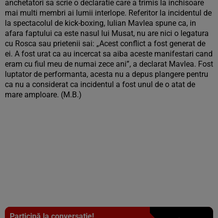
anchetatori sa scrie o declaratie care a trimis la inchisoare
mai multi membri ai lumii interlope. Referitor la incidentul de
la spectacolul de kick-boxing, Iulian Mavlea spune ca, in
afara faptului ca este nasul lui Musat, nu are nici o legatura
cu Rosca sau prietenii sai: „Acest conflict a fost generat de
ei. A fost urat ca au incercat sa aiba aceste manifestari cand
eram cu fiul meu de numai zece ani”, a declarat Mavlea. Fost
luptator de performanta, acesta nu a depus plangere pentru
ca nu a considerat ca incidentul a fost unul de o atat de
mare amploare. (M.B.)
Participă la conversație!