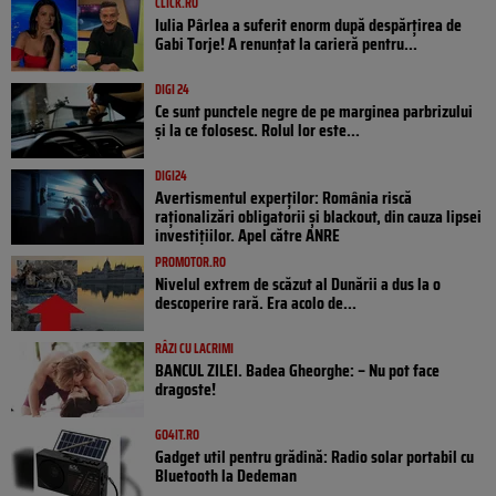
CLICK.RO
Iulia Pârlea a suferit enorm după despărțirea de
Gabi Torje! A renunțat la carieră pentru...
DIGI 24
Ce sunt punctele negre de pe marginea parbrizului
și la ce folosesc. Rolul lor este...
DIGI24
Avertismentul experților: România riscă
raționalizări obligatorii și blackout, din cauza lipsei
investițiilor. Apel către ANRE
PROMOTOR.RO
Nivelul extrem de scăzut al Dunării a dus la o
descoperire rară. Era acolo de...
RÂZI CU LACRIMI
BANCUL ZILEI. Badea Gheorghe: – Nu pot face
dragoste!
GO4IT.RO
Gadget util pentru grădină: Radio solar portabil cu
Bluetooth la Dedeman