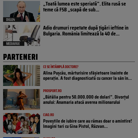
„Toată lumea este speriată”. Elita rusă se
teme că FSB „scapă de sub...
DIGI24
Adio drumuri repetate după țigări ieftine în
Bulgaria. România limitează la 40 de...
MEDIAFAX
PARTENERI
CE SE ÎNTÂMPLĂ DOCTORE?
Alina Pușcău, mărturisire sfâșietoare înainte de
operație. A fost diagnosticată cu cancer la sân în...
PROSPORT.RO
„Bătălia pentru 50.000.000 de dolari”. Divorțul
anului: Anamaria atacă averea milionarului
CIAO.RO
Poveştile de iubire care au rămas doar o amintire!
Imagini tari cu Gina Pistol, Răzvan...