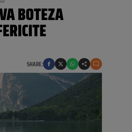
sta!
 VA BOTEZA
FERICITE
SHARE: