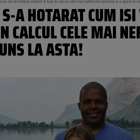
m isi va boteza copilul! A luat in calcul cele mai nefericite variante si a ajuns la a
S-A HOTARAT CUM ISI
IN CALCUL CELE MAI NE
JUNS LA ASTA!