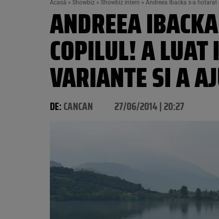
Acasă
»
Showbiz
»
Showbiz intern
»
Andreea Ibacka s-a hotarat cu
ANDREEA IBACKA 
COPILUL! A LUAT 
VARIANTE SI A A
DE:
CANCAN
27/06/2014 | 20:27