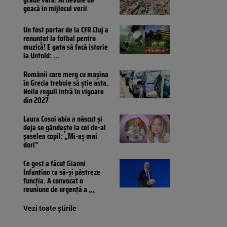
geacă în mijlocul verii
Un fost portar de la CFR Cluj a
renunțat la fotbal pentru
muzică! E gata să facă istorie
la Untold:
...
Românii care merg cu mașina
în Grecia trebuie să știe asta.
Noile reguli intră în vigoare
din 2027
Laura Cosoi abia a născut și
deja se gândește la cel de-al
șaselea copil: „Mi-aș mai
dori”
Ce gest a făcut Gianni
Infantino ca să-și păstreze
funcția. A convocat o
reuniune de urgență a
...
Vezi toate știrile