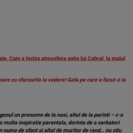
ie. Cum a incins atmosfera sotia lui Cabral, la malul
re cu sfarcurile la vedere! Gafa pe care a facut-o la
enul un prenume de la nasi, altul de la parinti – c-o
a multa inspiratie parentala, dorinta de a sarbatori
n nume de sfant si altul de muritor de rand… nu stiu