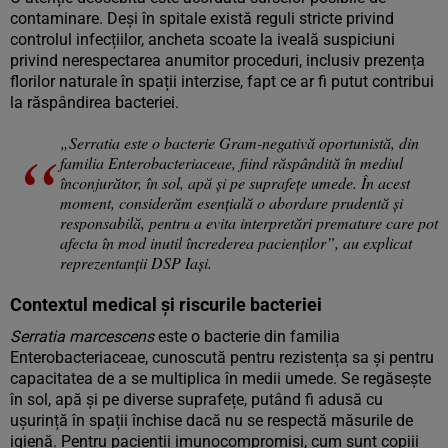
contaminare. Deși în spitale există reguli stricte privind
controlul infecțiilor, ancheta scoate la iveală suspiciuni
privind nerespectarea anumitor proceduri, inclusiv prezența
florilor naturale în spații interzise, fapt ce ar fi putut contribui
la răspândirea bacteriei.
„Serratia este o bacterie Gram-negativă oportunistă, din
familia Enterobacteriaceae, fiind răspândită în mediul
înconjurător, în sol, apă și pe suprafețe umede. În acest
moment, considerăm esențială o abordare prudentă și
responsabilă, pentru a evita interpretări premature care pot
afecta în mod inutil încrederea pacienților”, au explicat
reprezentanții DSP Iași.
Contextul medical și riscurile bacteriei
Serratia marcescens
este o bacterie din familia
Enterobacteriaceae, cunoscută pentru rezistența sa și pentru
capacitatea de a se multiplica în medii umede. Se regăsește
în sol, apă și pe diverse suprafețe, putând fi adusă cu
ușurință în spații închise dacă nu se respectă măsurile de
igienă. Pentru pacienții imunocompromiși, cum sunt copiii