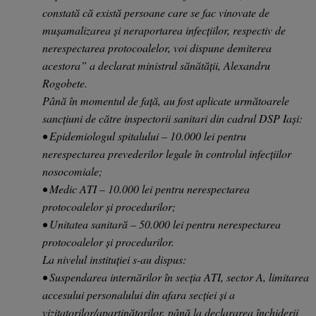
constată că există persoane care se fac vinovate de
mușamalizarea și neraportarea infecțiilor, respectiv de
nerespectarea protocoalelor, voi dispune demiterea
acestora” a declarat ministrul sănătății, Alexandru
Rogobete.
Până în momentul de față, au fost aplicate următoarele
sancțiuni de către inspectorii sanitari din cadrul DSP Iași:
• Epidemiologul spitalului – 10.000 lei pentru
nerespectarea prevederilor legale în controlul infecțiilor
nosocomiale;
• Medic ATI – 10.000 lei pentru nerespectarea
protocoalelor și procedurilor;
• Unitatea sanitară – 50.000 lei pentru nerespectarea
protocoalelor și procedurilor.
La nivelul instituției s-au dispus:
• Suspendarea internărilor în secția ATI, sector A, limitarea
accesului personalului din afara secției și a
vizitatorilor/aparținătorilor, până la declararea închiderii