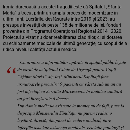
Ironia dureroasă a acestei tragedii este că Spitalul „Sfânta
Maria” a trecut printr-un amplu proces de modernizare în
ultimii ani. Lucrările, desfășurate între 2019 și 2023, au
presupus investiții de peste 138 de milioane de lei, fonduri
provenite din Programul Operațional Regional 2014–2020.
Proiectul a vizat nu doar reabilitarea clădirilor, ci și dotarea
cu echipamente medicale de ultimă generație, cu scopul de a
ridica nivelul calității actului medical.
„Ca urmare a informațiilor apărute în spațiul public legate
de cazul de la Spitalul Clinic de Urgență pentru Copii
“Sfânta Maria” din Iași, Ministerul Sănătății face
următoarele precizări: 9 pacienți cu vârsta sub un an au
fost infectați cu Serratia Marcescens. În unitatea sanitară
au fost înregistrate 6 decese.
Din datele medicale existente la momentul de față, puse la
dispoziția Ministerului Sănătății, nu putem realiza o
legătură directă, din punct de vedere medical, între
infecțiile asociate asistenței medicale, celelalte patologii și