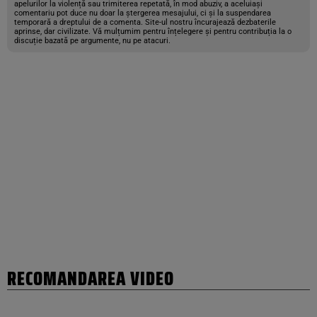
apelurilor la violență sau trimiterea repetată, în mod abuziv, a aceluiași
comentariu pot duce nu doar la ștergerea mesajului, ci și la suspendarea
temporară a dreptului de a comenta. Site-ul nostru încurajează dezbaterile
aprinse, dar civilizate. Vă mulțumim pentru înțelegere și pentru contribuția la o
discuție bazată pe argumente, nu pe atacuri.
RECOMANDAREA VIDEO