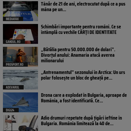
Tânăr de 21 de ani, electrocutat după ce a pus
mâna pe un...
MEDIAFAX
Schimbări importante pentru români. Ce se
întâmplă cu vechile CĂRȚI DE IDENTITATE
GANDUL.RO
„Bătălia pentru 50.000.000 de dolari”.
Divorțul anului: Anamaria atacă averea
milionarului
PROSPORT.RO
„Antrenamentul” sezonului în Arctica: Un urs
polar folosește un bloc de gheață pe...
ADEVARUL
Drona care a explodat în Bulgaria, aproape de
România, a fost identificată. Ce...
DIGI24
Adio drumuri repetate după țigări ieftine în
Bulgaria. România limitează la 40 de...