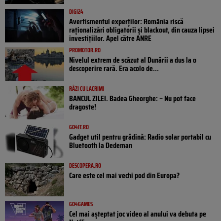
DIGI24
Avertismentul experților: România riscă
raționalizări obligatorii și blackout, din cauza lipsei
investițiilor. Apel către ANRE
PROMOTOR.RO
Nivelul extrem de scăzut al Dunării a dus la o
descoperire rară. Era acolo de...
RÂZI CU LACRIMI
BANCUL ZILEI. Badea Gheorghe: – Nu pot face
dragoste!
GO4IT.RO
Gadget util pentru grădină: Radio solar portabil cu
Bluetooth la Dedeman
DESCOPERA.RO
Care este cel mai vechi pod din Europa?
GO4GAMES
Cel mai așteptat joc video al anului va debuta pe