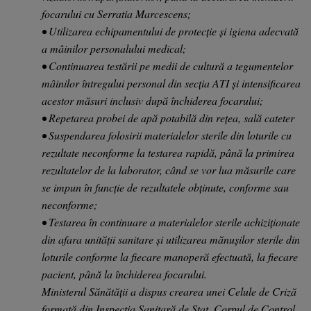
focarului cu Serratia Marcescens;
• Utilizarea echipamentului de protecție și igiena adecvată
a mâinilor personalului medical;
• Continuarea testării pe medii de cultură a tegumentelor
mâinilor întregului personal din secția ATI și intensificarea
acestor măsuri inclusiv după închiderea focarului;
• Repetarea probei de apă potabilă din rețea, sală cateter
• Suspendarea folosirii materialelor sterile din loturile cu
rezultate neconforme la testarea rapidă, până la primirea
rezultatelor de la laborator, când se vor lua măsurile care
se impun în funcție de rezultatele obținute, conforme sau
neconforme;
• Testarea în continuare a materialelor sterile achiziționate
din afara unității sanitare și utilizarea mănușilor sterile din
loturile conforme la fiecare manoperă efectuată, la fiecare
pacient, până la închiderea focarului.
Ministerul Sănătății a dispus crearea unei Celule de Criză
formată din Inspecția Sanitară de Stat, Corpul de Control