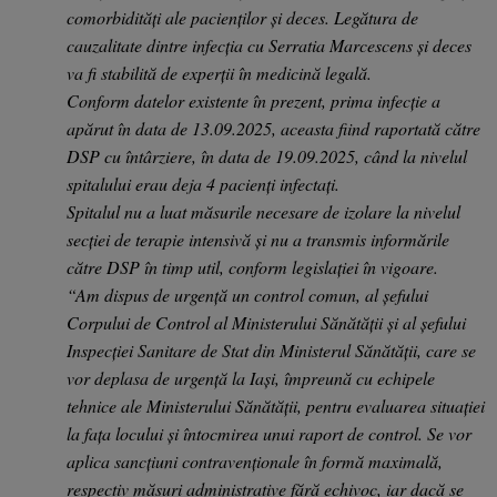
comorbidități ale pacienților și deces. Legătura de
cauzalitate dintre infecția cu Serratia Marcescens și deces
va fi stabilită de experții în medicină legală.
Conform datelor existente în prezent, prima infecție a
apărut în data de 13.09.2025, aceasta fiind raportată către
DSP cu întârziere, în data de 19.09.2025, când la nivelul
spitalului erau deja 4 pacienți infectați.
Spitalul nu a luat măsurile necesare de izolare la nivelul
secției de terapie intensivă și nu a transmis informările
către DSP în timp util, conform legislației în vigoare.
“Am dispus de urgență un control comun, al șefului
Corpului de Control al Ministerului Sănătății și al șefului
Inspecției Sanitare de Stat din Ministerul Sănătății, care se
vor deplasa de urgență la Iași, împreună cu echipele
tehnice ale Ministerului Sănătății, pentru evaluarea situației
la fața locului și întocmirea unui raport de control. Se vor
aplica sancțiuni contravenționale în formă maximală,
respectiv măsuri administrative fără echivoc, iar dacă se