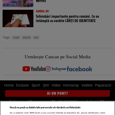
Netflix
GANDUL.RO
Schimbări importante pentru români. Ce se
întâmplă cu vechile CĂRȚI DE IDENTITATE
Tags:
copii
deces
iasi
Urmărește Cancan pe Social Media
Home
Exclusiv
Sport
Știri
Video
Horoscop
Vedete
Paparazzi
AI UN PONT?
Scrie-ne pe Whatsapp
, sună la 0741226226 sau trimite mail la
pont@cancan.ro
Nouă ne pasă ca datele tale personale să rămână confidențiale
Noi și partenerii noștri
1019
stocăm și/sau accesăm informații pe dispozitivul dvs., precum identificatorii cookie