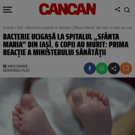
Acasă
»
Știri
»
Bacterie ucigașă la Spitalul „Sfânta Maria” din Iași. 6 copii au muri
BACTERIE UCIGAȘĂ LA SPITALUL „SFÂNTA
MARIA” DIN IAȘI. 6 COPII AU MURIT: PRIMA
REACȚIE A MINISTERULUI SĂNĂTĂȚII
DE:
ANCA CHIHAIE
26/09/2025 | 14:23