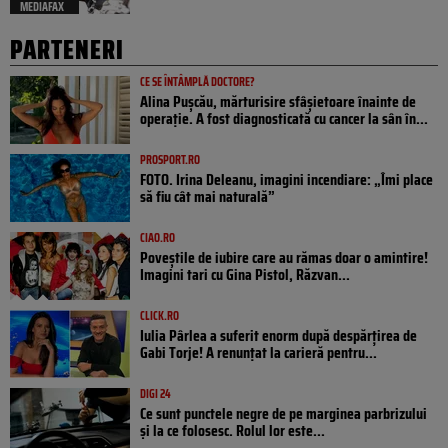
MEDIAFAX
PARTENERI
CE SE ÎNTÂMPLĂ DOCTORE?
Alina Pușcău, mărturisire sfâșietoare înainte de
operație. A fost diagnosticată cu cancer la sân în...
PROSPORT.RO
FOTO. Irina Deleanu, imagini incendiare: „Îmi place
să fiu cât mai naturală”
CIAO.RO
Poveştile de iubire care au rămas doar o amintire!
Imagini tari cu Gina Pistol, Răzvan...
CLICK.RO
Iulia Pârlea a suferit enorm după despărțirea de
Gabi Torje! A renunțat la carieră pentru...
DIGI 24
Ce sunt punctele negre de pe marginea parbrizului
și la ce folosesc. Rolul lor este...