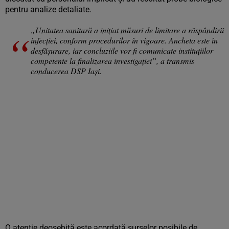
pentru analize detaliate.
„Unitatea sanitară a iniţiat măsuri de limitare a răspândirii
infecţiei, conform procedurilor în vigoare. Ancheta este în
desfăşurare, iar concluziile vor fi comunicate instituţiilor
competente la finalizarea investigaţiei”, a transmis
conducerea DSP Iaşi.
O atenție deosebită este acordată surselor posibile de