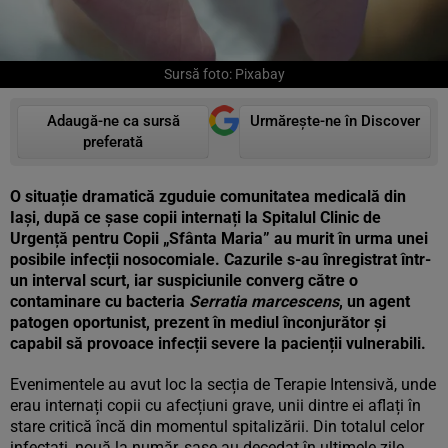
Sursă foto: Pixabay
Adaugă-ne ca sursă
Urmărește-ne în Discover
preferată
O situație dramatică zguduie comunitatea medicală din
Iași, după ce șase copii internați la Spitalul Clinic de
Urgență pentru Copii „Sfânta Maria” au murit în urma unei
posibile infecții nosocomiale. Cazurile s-au înregistrat într-
un interval scurt, iar suspiciunile converg către o
contaminare cu bacteria
Serratia marcescens
, un agent
patogen oportunist, prezent în mediul înconjurător și
capabil să provoace infecții severe la pacienții vulnerabili.
Evenimentele au avut loc la secția de Terapie Intensivă, unde
erau internați copii cu afecțiuni grave, unii dintre ei aflați în
stare critică încă din momentul spitalizării. Din totalul celor
infectați, nouă la număr, șase au decedat în ultimele zile,