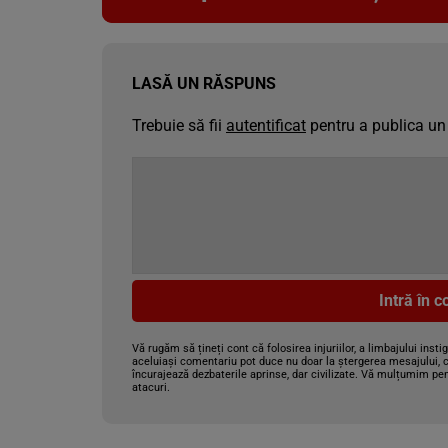
LASĂ UN RĂSPUNS
Trebuie să fii
autentificat
pentru a publica un
Intră în 
Vă rugăm să țineți cont că folosirea injuriilor, a limbajului insti
aceluiași comentariu pot duce nu doar la ștergerea mesajului, c
încurajează dezbaterile aprinse, dar civilizate. Vă mulțumim pen
atacuri.