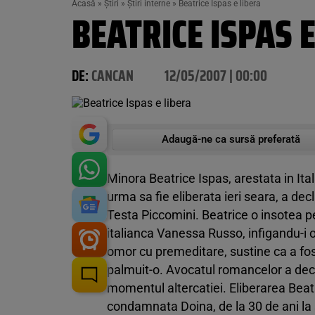
Acasă
»
Știri
»
Știri interne
»
Beatrice Ispas e libera
BEATRICE ISPAS 
DE:
CANCAN
12/05/2007 | 00:00
Adaugă-ne ca sursă preferată
Minora Beatrice Ispas, arestata in Ita
urma sa fie eliberata ieri seara, a de
Testa Piccomini. Beatrice o insotea p
italianca Vanessa Russo, infigandu-i 
omor cu premeditare, sustine ca a fos
palmuit-o. Avocatul romancelor a decl
momentul altercatiei. Eliberarea Beatr
condamnata Doina, de la 30 de ani la 