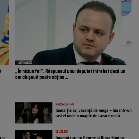
MEDIAFAX
B
„În niciun fel”. Răspunsul unui deputat întrebat dacă un
om obișnuit poate obține...
PROSPORT.RO
Ioana Țiriac, vacanță de mega – lux într-un
castel unde o noapte de cazare costă...
CLICK.RO
r o
Imagini rare cu George și Ilinca Simion: