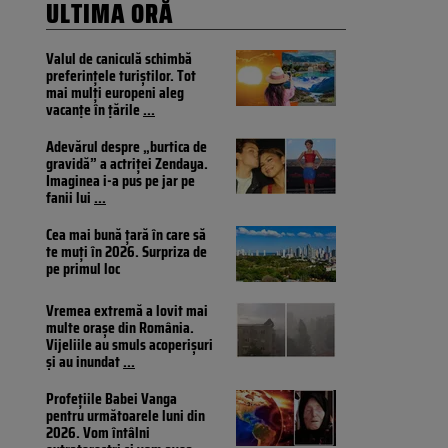
ULTIMA ORĂ
Valul de caniculă schimbă
preferințele turiștilor. Tot
mai mulți europeni aleg
vacanțe în țările
...
Adevărul despre „burtica de
gravidă” a actriței Zendaya.
Imaginea i-a pus pe jar pe
fanii lui
...
Cea mai bună țară în care să
te muți în 2026. Surpriza de
pe primul loc
Vremea extremă a lovit mai
multe orașe din România.
Vijeliile au smuls acoperișuri
și au inundat
...
Profețiile Babei Vanga
pentru următoarele luni din
2026. Vom întâlni