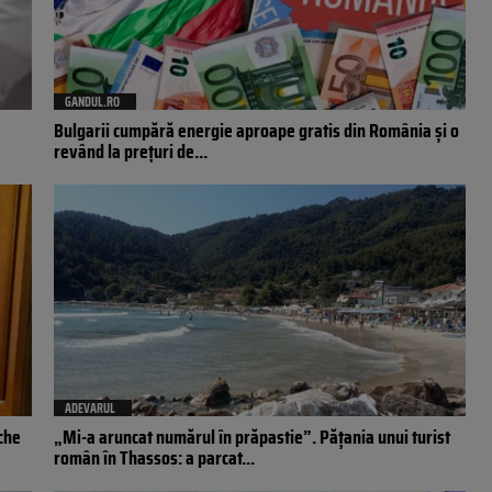
GANDUL.RO
Bulgarii cumpără energie aproape gratis din România și o
revând la prețuri de...
ADEVARUL
eche
„Mi-a aruncat numărul în prăpastie”. Pățania unui turist
român în Thassos: a parcat...