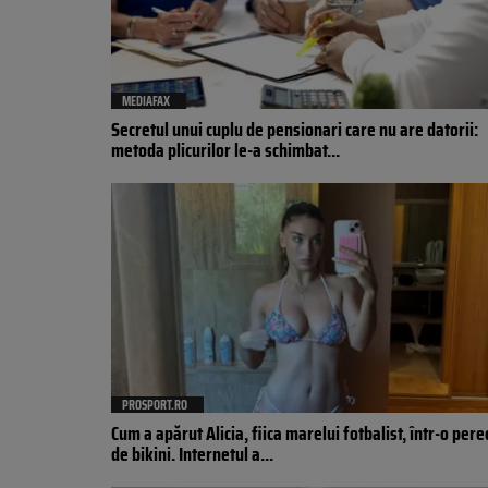
MEDIAFAX
Secretul unui cuplu de pensionari care nu are datorii:
metoda plicurilor le-a schimbat...
PROSPORT.RO
Cum a apărut Alicia, fiica marelui fotbalist, într-o per
de bikini. Internetul a...