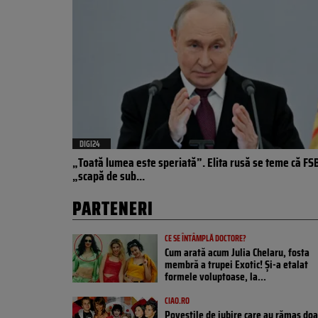
DIGI24
„Toată lumea este speriată”. Elita rusă se teme că FS
„scapă de sub...
PARTENERI
CE SE ÎNTÂMPLĂ DOCTORE?
Cum arată acum Julia Chelaru, fosta
membră a trupei Exotic! Și-a etalat
formele voluptoase, la...
CIAO.RO
Poveştile de iubire care au rămas doa