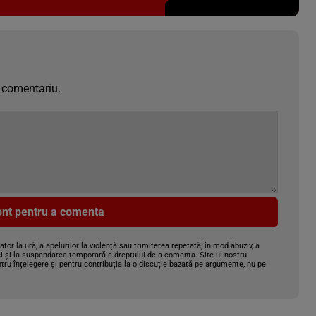
 comentariu.
cont pentru a comenta
gator la ură, a apelurilor la violență sau trimiterea repetată, în mod abuziv, a
i și la suspendarea temporară a dreptului de a comenta. Site-ul nostru
tru înțelegere și pentru contribuția la o discuție bazată pe argumente, nu pe