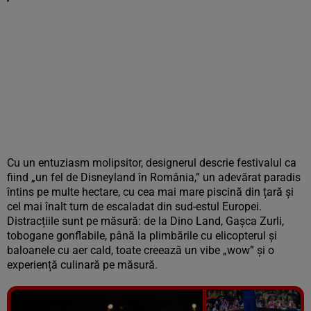
Cu un entuziasm molipsitor, designerul descrie festivalul ca
fiind „un fel de Disneyland în România,” un adevărat paradis
întins pe multe hectare, cu cea mai mare piscină din țară și
cel mai înalt turn de escaladat din sud-estul Europei.
Distracțiile sunt pe măsură: de la Dino Land, Gașca Zurli,
tobogane gonflabile, până la plimbările cu elicopterul și
baloanele cu aer cald, toate creează un vibe „wow” și o
experiență culinară pe măsură.