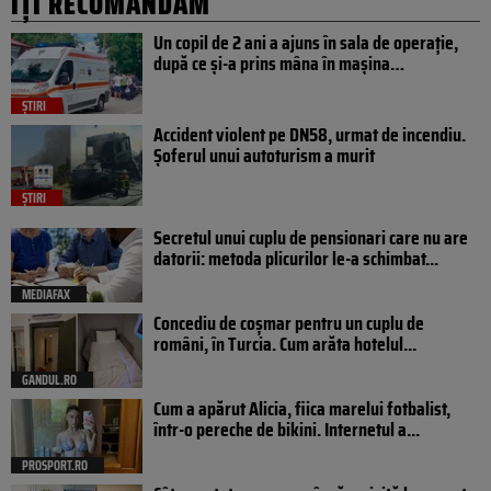
IȚI RECOMANDĂM
Un copil de 2 ani a ajuns în sala de operație,
după ce și-a prins mâna în mașina…
ȘTIRI
Accident violent pe DN58, urmat de incendiu.
Șoferul unui autoturism a murit
ȘTIRI
Secretul unui cuplu de pensionari care nu are
datorii: metoda plicurilor le-a schimbat...
MEDIAFAX
Concediu de coșmar pentru un cuplu de
români, în Turcia. Cum arăta hotelul...
GANDUL.RO
Cum a apărut Alicia, fiica marelui fotbalist,
într-o pereche de bikini. Internetul a...
PROSPORT.RO