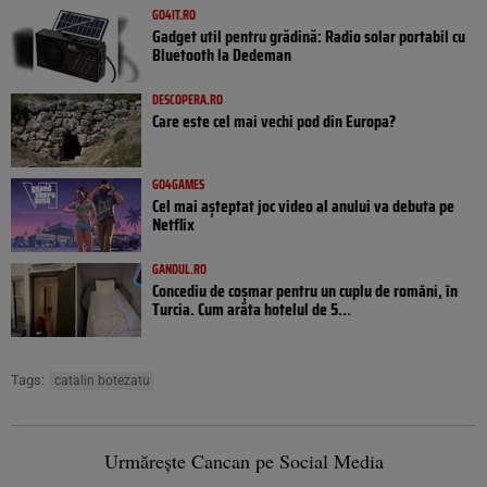
GO4IT.RO
Gadget util pentru grădină: Radio solar portabil cu
Bluetooth la Dedeman
DESCOPERA.RO
Care este cel mai vechi pod din Europa?
GO4GAMES
Cel mai așteptat joc video al anului va debuta pe
Netflix
GANDUL.RO
Concediu de coșmar pentru un cuplu de români, în
Turcia. Cum arăta hotelul de 5...
Tags:
catalin botezatu
Urmărește Cancan pe Social Media