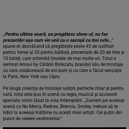
„
Pentru ultima seară, eu pregătesc show-ul, nu fac
prezentări așa cum vin unii cu o sacoșă cu trei rufe…
”
spune el, dezvăluind că pregătește peste 45 de outfituri
pentru femei și 35 pentru bărbați, prezentate de 20 de fete și
10 băieți, care schimbă ținutele de mai multe ori. Totul e
semnat Amavi by Cătălin Botezatu, brandul său de tricotaje
cu care colaborează de ani buni și cu care a făcut senzație
la Paris, New York sau Cipru.
Pe lângă colecția de tricotaje subțiri, perfecte chiar și pentru
vară, totul este pus în scenă cu regie, muzică și accesorii
speciale, nimic lăsat la voia întâmplării. „Suntem pe aceeași
scenă cu No Mercy, Rednex, Brenciu, Smiley, trebuie să te
ridici la aceeași înălțime cu acești mari artiști. Cel puțin din
punct de vedere vestimentar.”