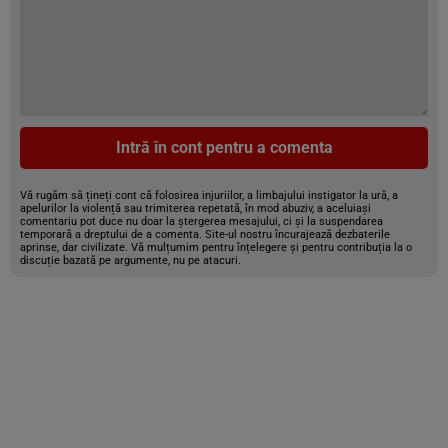
Intră în cont pentru a comenta
Vă rugăm să țineți cont că folosirea injuriilor, a limbajului instigator la ură, a
apelurilor la violență sau trimiterea repetată, în mod abuziv, a aceluiași
comentariu pot duce nu doar la ștergerea mesajului, ci și la suspendarea
temporară a dreptului de a comenta. Site-ul nostru încurajează dezbaterile
aprinse, dar civilizate. Vă mulțumim pentru înțelegere și pentru contribuția la o
discuție bazată pe argumente, nu pe atacuri.