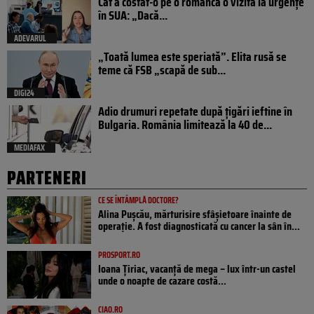
Cât a costat-o pe o româncă o vizită la urgențe
în SUA: „Dacă...
ADEVARUL
„Toată lumea este speriată”. Elita rusă se
teme că FSB „scapă de sub...
DIGI24
Adio drumuri repetate după țigări ieftine în
Bulgaria. România limitează la 40 de...
MEDIAFAX
PARTENERI
CE SE ÎNTÂMPLĂ DOCTORE?
Alina Pușcău, mărturisire sfâșietoare înainte de
operație. A fost diagnosticată cu cancer la sân în...
PROSPORT.RO
Ioana Țiriac, vacanță de mega – lux într-un castel
unde o noapte de cazare costă...
CIAO.RO