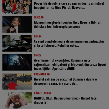
Poveştile de iubire care au rămas doar o amintire!
Imagini tari cu Gina Pistol, Răzvan...
CLICK.RO
Moment neașteptat pentru Theo Rose la Nibiru!
Artista a fost întreruptă pe scenă
DIGI 24
Ce sunt punctele negre de pe marginea parbrizului
și la ce folosesc. Rolul lor este...
DIGI24
Avertismentul experților: România riscă
raționalizări obligatorii și blackout, din cauza lipsei
investițiilor. Apel către ANRE
PROMOTOR.RO
Nivelul extrem de scăzut al Dunării a dus la o
descoperire rară. Era acolo de...
RÂZI CU LACRIMI
BANCUL ZILEI. Badea Gheorghe: – Nu pot face
dragoste!