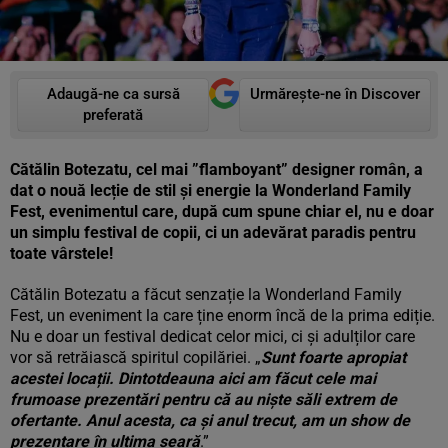
Adaugă-ne ca sursă
Urmărește-ne în Discover
preferată
Cătălin Botezatu, cel mai ”flamboyant” designer român, a
dat o nouă lecție de stil și energie la Wonderland Family
Fest, evenimentul care, după cum spune chiar el, nu e doar
un simplu festival de copii, ci un adevărat paradis pentru
toate vârstele!
Cătălin Botezatu a făcut senzație la Wonderland Family
Fest, un eveniment la care ține enorm încă de la prima ediție.
Nu e doar un festival dedicat celor mici, ci și adulților care
vor să retrăiască spiritul copilăriei. „
Sunt foarte apropiat
acestei locații. Dintotdeauna aici am făcut cele mai
frumoase prezentări pentru că au niște săli extrem de
ofertante. Anul acesta, ca și anul trecut, am un show de
prezentare în ultima seară
.”