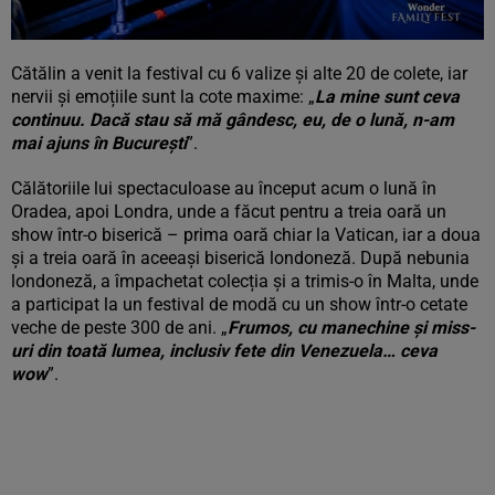
Cătălin a venit la festival cu 6 valize și alte 20 de colete, iar
nervii și emoțiile sunt la cote maxime: „
La mine sunt ceva
continuu. Dacă stau să mă gândesc, eu, de o lună, n-am
mai ajuns în București
”.
Călătoriile lui spectaculoase au început acum o lună în
Oradea, apoi Londra, unde a făcut pentru a treia oară un
show într-o biserică – prima oară chiar la Vatican, iar a doua
și a treia oară în aceeași biserică londoneză. După nebunia
londoneză, a împachetat colecția și a trimis-o în Malta, unde
a participat la un festival de modă cu un show într-o cetate
veche de peste 300 de ani. „
Frumos, cu manechine și miss-
uri din toată lumea, inclusiv fete din Venezuela… ceva
wow
”.