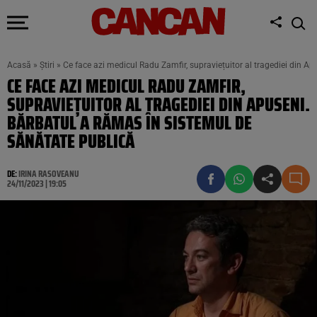
Acasă
»
Știri
»
Ce face azi medicul Radu Zamfir, supraviețuitor al tragediei din A
CE FACE AZI MEDICUL RADU ZAMFIR,
SUPRAVIEȚUITOR AL TRAGEDIEI DIN APUSENI.
BĂRBATUL A RĂMAS ÎN SISTEMUL DE
SĂNĂTATE PUBLICĂ
DE:
IRINA RASOVEANU
24/11/2023 | 19:05