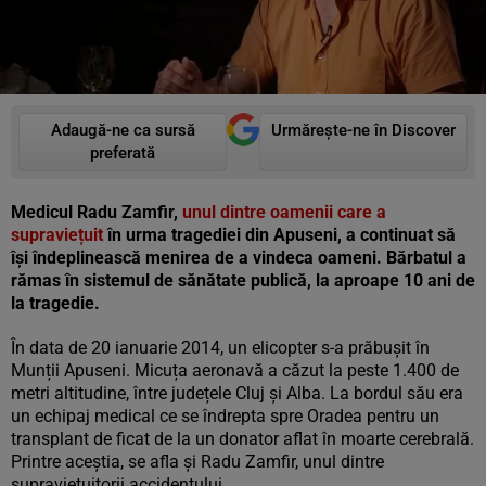
Adaugă-ne ca sursă
Urmărește-ne în Discover
preferată
Medicul Radu Zamfir,
unul dintre oamenii care a
supraviețuit
în urma tragediei din Apuseni, a continuat să
își îndeplinească menirea de a vindeca oameni. Bărbatul a
rămas în sistemul de sănătate publică, la aproape 10 ani de
la tragedie.
În data de 20 ianuarie 2014, un elicopter s-a prăbușit în
Munții Apuseni. Micuța aeronavă a căzut la peste 1.400 de
metri altitudine, între județele Cluj și Alba. La bordul său era
un echipaj medical ce se îndrepta spre Oradea pentru un
transplant de ficat de la un donator aflat în moarte cerebrală.
Printre aceștia, se afla și Radu Zamfir, unul dintre
supraviețuitorii accidentului.