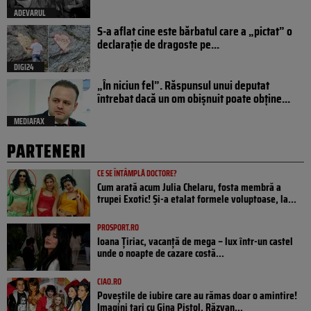
ADEVARUL
S-a aflat cine este bărbatul care a „pictat” o
declarație de dragoste pe...
DIGI24
„În niciun fel”. Răspunsul unui deputat
întrebat dacă un om obișnuit poate obține...
MEDIAFAX
PARTENERI
CE SE ÎNTÂMPLĂ DOCTORE?
Cum arată acum Julia Chelaru, fosta membră a
trupei Exotic! Și-a etalat formele voluptoase, la...
PROSPORT.RO
Ioana Țiriac, vacanță de mega – lux într-un castel
unde o noapte de cazare costă...
CIAO.RO
Poveştile de iubire care au rămas doar o amintire!
Imagini tari cu Gina Pistol, Răzvan...