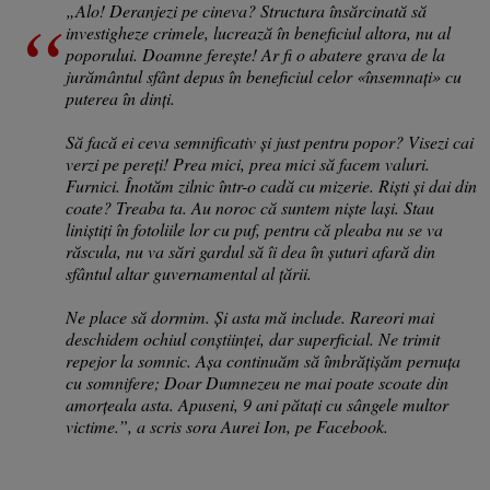
„Alo! Deranjezi pe cineva? Structura însărcinată să
investigheze crimele, lucrează în beneficiul altora, nu al
poporului. Doamne ferește! Ar fi o abatere grava de la
jurământul sfânt depus în beneficiul celor «însemnați» cu
puterea în dinți.
Să facă ei ceva semnificativ și just pentru popor? Visezi cai
verzi pe pereți! Prea mici, prea mici să facem valuri.
Furnici. Înotăm zilnic într-o cadă cu mizerie. Riști și dai din
coate? Treaba ta. Au noroc că suntem niște lași. Stau
liniștiți în fotoliile lor cu puf, pentru că pleaba nu se va
răscula, nu va sări gardul să îi dea în șuturi afară din
sfântul altar guvernamental al țării.
Ne place să dormim. Și asta mă include. Rareori mai
deschidem ochiul conștiinței, dar superficial. Ne trimit
repejor la somnic. Așa continuăm să îmbrățișăm pernuța
cu somnifere; Doar Dumnezeu ne mai poate scoate din
amorțeala asta. Apuseni, 9 ani pătați cu sângele multor
victime.”, a scris sora Aurei Ion, pe Facebook.