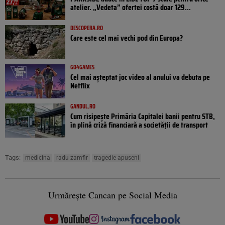
atelier. „Vedeta” ofertei costă doar 129...
DESCOPERA.RO
Care este cel mai vechi pod din Europa?
GO4GAMES
Cel mai așteptat joc video al anului va debuta pe
Netflix
GANDUL.RO
Cum risipește Primăria Capitalei banii pentru STB,
în plină criză financiară a societății de transport
Tags:
medicina
radu zamfir
tragedie apuseni
Urmărește Cancan pe Social Media