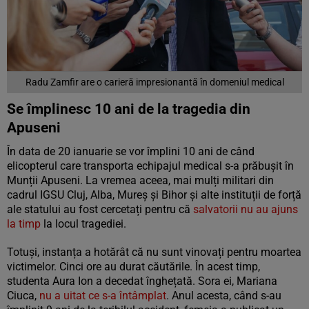
Radu Zamfir are o carieră impresionantă în domeniul medical
Se împlinesc 10 ani de la tragedia din
Apuseni
În data de 20 ianuarie se vor împlini 10 ani de când
elicopterul care transporta echipajul medical s-a prăbușit în
Munții Apuseni. La vremea aceea, mai mulți militari din
cadrul IGSU Cluj, Alba, Mureș și Bihor și alte instituții de forță
ale statului au fost cercetați pentru că
salvatorii nu au ajuns
la timp
la locul tragediei.
Totuși, instanța a hotărât că nu sunt vinovați pentru moartea
victimelor. Cinci ore au durat căutările. În acest timp,
studenta Aura Ion a decedat înghețată. Sora ei, Mariana
Ciuca,
nu a uitat ce s-a întâmplat
. Anul acesta, când s-au