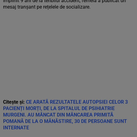
împlinit 9 ani de la teribilul accident, femeia a publicat un
mesaj tranșant pe rețelele de socializare.
Citește și:
CE ARATĂ REZULTATELE AUTOPSIEI CELOR 3
PACIENȚI MORȚI, DE LA SPITALUL DE PSIHIATRIE
MURGENI. AU MÂNCAT DIN MÂNCAREA PRIMITĂ
POMANĂ DE LA O MĂNĂSTIRE, 30 DE PERSOANE SUNT
INTERNATE