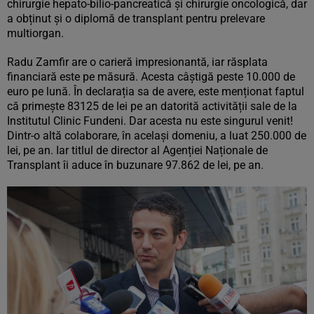
chirurgie hepato-bilio-pancreatică și chirurgie oncologică, dar
a obținut și o diplomă de transplant pentru prelevare
multiorgan.
Radu Zamfir are o carieră impresionantă, iar răsplata
financiară este pe măsură. Acesta câștigă peste 10.000 de
euro pe lună. În declarația sa de avere, este menționat faptul
că primește 83125 de lei pe an datorită activității sale de la
Institutul Clinic Fundeni. Dar acesta nu este singurul venit!
Dintr-o altă colaborare, în același domeniu, a luat 250.000 de
lei, pe an. Iar titlul de director al Agenției Naționale de
Transplant îi aduce în buzunare 97.862 de lei, pe an.