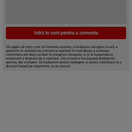
Intră în cont pentru a comenta
Vă rugăm să țineți cont că folosirea injuriilor, a limbajului instigator la ură, a
apelurilor la violență sau trimiterea repetată, în mod abuziv, a aceluiași
comentariu pot duce nu doar la ștergerea mesajului, ci și la suspendarea
temporară a dreptului de a comenta. Site-ul nostru încurajează dezbaterile
aprinse, dar civilizate. Vă mulțumim pentru înțelegere și pentru contribuția la o
discuție bazată pe argumente, nu pe atacuri.