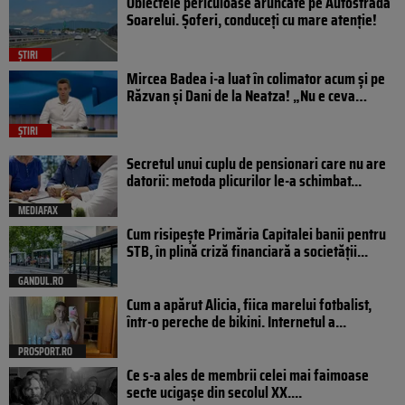
Obiectele periculoase aruncate pe Autostrada
Soarelui. Șoferi, conduceți cu mare atenție!
ȘTIRI
Mircea Badea i-a luat în colimator acum și pe
Răzvan și Dani de la Neatza! „Nu e ceva…
ȘTIRI
Secretul unui cuplu de pensionari care nu are
datorii: metoda plicurilor le-a schimbat...
MEDIAFAX
Cum risipește Primăria Capitalei banii pentru
STB, în plină criză financiară a societății...
GANDUL.RO
Cum a apărut Alicia, fiica marelui fotbalist,
într-o pereche de bikini. Internetul a...
PROSPORT.RO
Ce s-a ales de membrii celei mai faimoase
secte ucigașe din secolul XX....