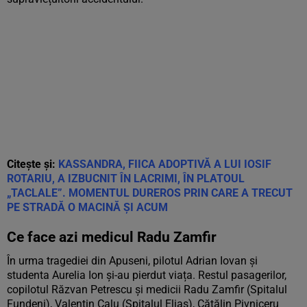
Citește și:
KASSANDRA, FIICA ADOPTIVĂ A LUI IOSIF
ROTARIU, A IZBUCNIT ÎN LACRIMI, ÎN PLATOUL
„TACLALE”. MOMENTUL DUREROS PRIN CARE A TRECUT
PE STRADĂ O MACINĂ ȘI ACUM
Ce face azi medicul Radu Zamfir
În urma tragediei din Apuseni, pilotul Adrian Iovan și
studenta Aurelia Ion și-au pierdut viața. Restul pasagerilor,
copilotul Răzvan Petrescu și medicii Radu Zamfir (Spitalul
Fundeni), Valentin Calu (Spitalul Elias), Cătălin Pivniceru