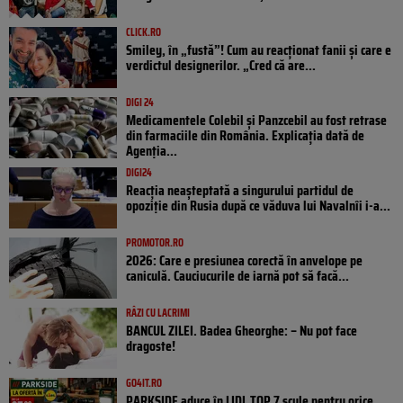
CLICK.RO
Smiley, în „fustă”! Cum au reacționat fanii și care e
verdictul designerilor. „Cred că are...
DIGI 24
Medicamentele Colebil și Panzcebil au fost retrase
din farmaciile din România. Explicația dată de
Agenția...
DIGI24
Reacția neașteptată a singurului partidul de
opoziţie din Rusia după ce văduva lui Navalnîi i-a...
PROMOTOR.RO
2026: Care e presiunea corectă în anvelope pe
caniculă. Cauciucurile de iarnă pot să facă...
RÂZI CU LACRIMI
BANCUL ZILEI. Badea Gheorghe: – Nu pot face
dragoste!
GO4IT.RO
PARKSIDE aduce în LIDL TOP 7 scule pentru orice