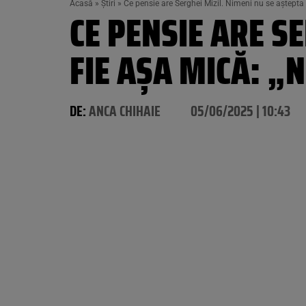
Acasă
»
Știri
»
Ce pensie are Serghei Mizil. Nimeni nu se aștepta
CE PENSIE ARE S
FIE AȘA MICĂ: 
DE:
ANCA CHIHAIE
05/06/2025 | 10:43