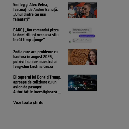
Smiley și Alex Velea,
fascinați de Andrei Bănuță:
„Unul dintre cei mai
talentați”
BANC | „Am comandat pizza
la domiciliu și vreau să știu
în cât timp ajunge”
Zodia care are probleme cu
băutura în august 2026,
potrivit senior-maestrului
feng-shui Cristina Groza
Elicopterul lui Donald Trump,
aproape de coliziune cu un
avion de pasageri.
Autoritățile investighează
...
Vezi toate știrile