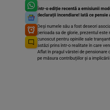
Într-o ediție recentă a emisiunii mo
declarații incendiare! Iată ce pensie
Deși numele său a fost deseori asociat
perioada sa de glorie, prezentul este 
cunoscut pentru opiniile sale tranșante
astăzi prins într-o realitate în care ve
Aflat în pragul vârstei de pensionare
pe măsura contribuțiilor și a implicării