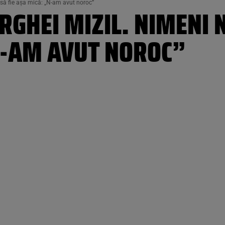
 să fie așa mică: „N-am avut noroc”
ERGHEI MIZIL. NIMENI 
„N-AM AVUT NOROC”