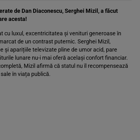
derate de Dan Diaconescu, Serghei Mizil, a făcut
 are acesta!
 cu luxul, excentricitatea și venituri generoase în
marcat de un contrast puternic. Serghei Mizil,
 și aparițiile televizate pline de umor acid, pare
niturile lunare nu-i mai oferă același confort financiar.
 completă, Mizil afirmă că statul nu îl recompensează
 sale în viața publică.