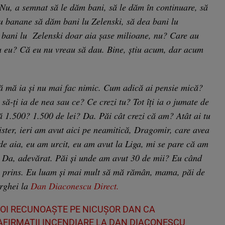
Nu, a semnat să le dăm bani, să le dăm în continuare, să
cu banane să dăm bani lu Zelenski, să dea bani lu
 bani lu Zelenski doar aia șase milioane, nu? Care au
au eu? Că eu nu vreau să dau. Bine, știu acum, dar acum
să mă ia și nu mai fac nimic. Cum adică ai pensie mică?
să-ți ia de nea sau ce? Ce crezi tu? Tot îți ia o jumate de
 1.500? 1.500 de lei? Da. Păi cât crezi că am? Atât ai tu
ister, ieri am avut aici pe neamitică, Dragomir, care avea
 de aia, eu am urcit, eu am avut la Liga, mi se pare că am
. Da, adevărat. Păi și unde am avut 30 de mii? Eu când
a prins. Eu luam și mai mult să mă rămân, mama, păi de
erghei la
Dan Diaconescu Direct.
 VOI RECUNOAȘTE PE NICUȘOR DAN CA
AFIRMAȚII INCENDIARE LA DAN DIACONESCU