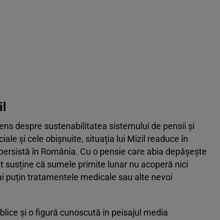
il
tens despre sustenabilitatea sistemului de pensii și
iale și cele obișnuite, situația lui Mizil readuce în
 persistă în România. Cu o pensie care abia depășește
st susține că sumele primite lunar nu acoperă nici
ai puțin tratamentele medicale sau alte nevoi
ublice și o figură cunoscută în peisajul media