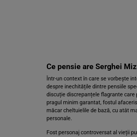
Ce pensie are Serghei Miz
Într-un context în care se vorbește in
despre inechitățile dintre pensiile spec
discuție discrepanțele flagrante care
pragul minim garantat, fostul afaceri
măcar cheltuielile de bază, cu atât m
personale.
Fost personaj controversat al vieții p