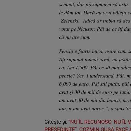
semnat, dar presupunem că asta. 
le dăm tot. Dacă au vrut băieții 
Zelenski. Adică ar trebui să dea
votat pe Nicușor. Păi de ce îți d
că nu are cum.
Pensia e foarte mică, n-are cum 
Ați supunat numai nivel, nu poate 
ea. Am 1.500. Păi ce să mai adică
pensie? Yes, I understand. Păi, m
6.000 de euro. Păi știi puțin, păi
avut și 30 de mii de euro pe lună
am avut 30 de mii din bancă, m-
aia, n-am avut noroc.”, a spus S
Citește și:
”NU ÎL RECUNOSC, NU ÎL
PREȘEDINTE”. COZMIN GUȘĂ FACE 