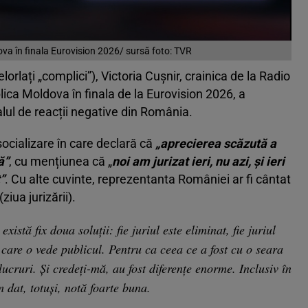
ova în finala Eurovision 2026/ sursă foto: TVR
lorlați „complici”), Victoria Cușnir, crainica de la Radio
ica Moldova în finala de la Eurovision 2026, a
lul de reacții negative din România.
socializare în care declară că
„aprecierea scăzută a
ă”
, cu mențiunea că „
noi am jurizat ieri, nu azi, și ieri
”
. Cu alte cuvinte, reprezentanta României ar fi cântat
ziua jurizării).
istă fix doua soluții: fie juriul este eliminat, fie juriul
 care o vede publicul. Pentru ca ceea ce a fost cu o seara
lucruri. Și credeți-mă, au fost diferențe enorme. Inclusiv în
 dat, totuși, notă foarte buna.