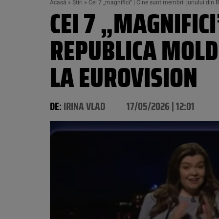
Acasă
»
Știri
»
Cei 7 „magnifici” | Cine sunt membrii juriului din
CEI 7 „MAGNIFICI
REPUBLICA MOLD
LA EUROVISION
DE:
IRINA VLAD
17/05/2026 | 12:01