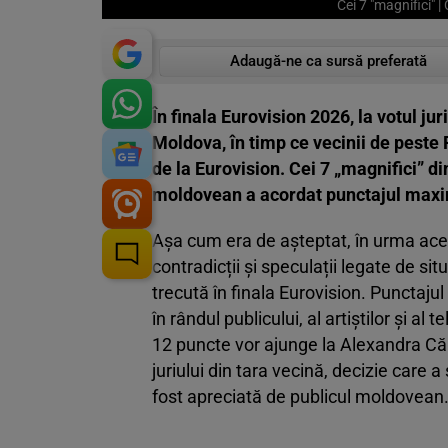
Cei 7 "magnifici" 
Adaugă-ne ca sursă preferată
În finala Eurovision 2026, la votul j
Moldova, în timp ce vecinii de peste P
de la Eurovision. Cei 7 „magnifici” di
moldovean a acordat punctajul maxi
Așa cum era de așteptat, în urma aces
contradicții și speculații legate de s
trecută în finala Eurovision. Punctaj
în rândul publicului, al artiștilor și a
12 puncte vor ajunge la Alexandra Că
juriului din tara vecină, decizie care
fost apreciată de publicul moldovean