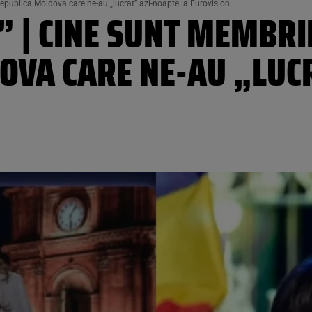
 Republica Moldova care ne-au „lucrat” azi-noapte la Eurovision
” | CINE SUNT MEMBRII
OVA CARE NE-AU „LUC