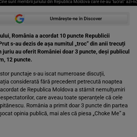
| Cine sunt membrii juriului din Republica Moldova care ne-au "lucrat" azi-n
Urmărește-ne în Discover
uriului, România a acordat 10 puncte Republicii
rut s-au dezis de așa numitul „troc” din anii trecuți
n juriu au oferit României doar 3 puncte, deși publicul
m, 12 puncte.
tor punctaje s-au iscat numeroase discuții,
ituația considerată fără precedent petrecută noaptea
ul acordat de Republica Moldova a stârnit nemulțumiri
l telespectatorilor, care aveau toate speranțele că cele
pitănescu. România a primit doar 3 puncte din partea
 a șocat opinia publică, mai ales că piesa „Choke Me” a
.