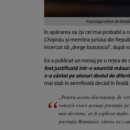
Punctajul oferit de Mold
În apărarea sa (și cel mai probabil a ce
Chișinău și membra juriului din Republ
încercat să „drege busuiocul”, după va
Ea a publicat un mesaj pe o rețea de 
fost justificată într-o anumită măsur
s-a cântat pe alocuri destul de diferit
mai slab în semifinală decâd în finală (
„Pentru aceste discrepanțe de vot ex
votează exact aceiași prestație pe
mai devreme, ar fi explicat multe 
prestația României, căreia eu i-am