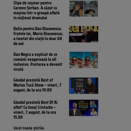
Clipe de coșmar pentru
Carmen Șerban. A căzut cu
mașina într-o groapă aflată
în mijlocul drumului
Doliu pentru Dan Diaconescu.
Fratele lui, Mario Diaconescu,
a încetat din viață la doar 60
de ani
Dan Negru a explicat de ce
românii exagerează la all
inclusive. Postarea a devenit
virală
Gândul prezintă Best of
Marius Tucă Show – vineri, 7
august, de la ora 19:00
Gândul prezintă Best Of Ai
aflat! Cu Ionuț Cristache –
vineri, 7 august, de la ora
15.00
Vezi toate știrile