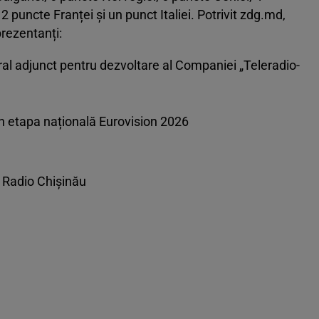
 puncte Franței și un punct Italiei. Potrivit zdg.md,
prezentanți:
ral adjunct pentru dezvoltare al Companiei „Teleradio-
t în etapa națională Eurovision 2026
e Radio Chișinău