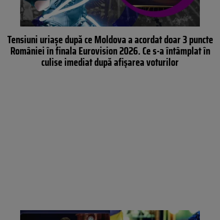
Tensiuni uriașe după ce Moldova a acordat doar 3 puncte
României în finala Eurovision 2026. Ce s-a întâmplat în
culise imediat după afișarea voturilor