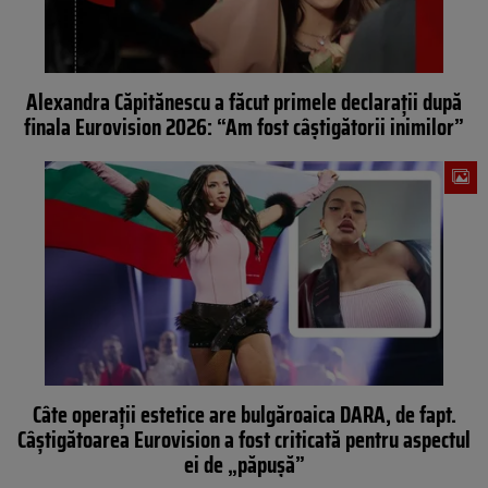
Alexandra Căpitănescu a făcut primele declarații după
finala Eurovision 2026: “Am fost câștigătorii inimilor”
Câte operații estetice are bulgăroaica DARA, de fapt.
Câștigătoarea Eurovision a fost criticată pentru aspectul
ei de „păpușă”