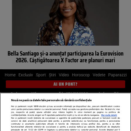
Bella Santiago și-a anunțat participarea la Eurovision
2026. Câștigătoarea X Factor are planuri mari
Home
Exclusiv
Sport
Știri
Video
Horoscop
Vedete
Paparazzi
AI UN PONT?
Scrie-ne pe Whatsapp
, sună la 0741226226 sau trimite mail la
pont@cancan.ro
Nouă ne pasă ca datele tale personale să rămână confidențiale
Noi și partenerii noștri
1019
stocăm și/sau accesăm informații pe dispozitivul dvs., precum identificatorii cookie
unici pentru prelucrarea datelor cu caracter personal. Puteți accepta sau gestiona preferințele dvs. făcând clic mai
Știri interne
Știri externe
Politică
jos, respectiv vă puteți opune utilizării unui interes legitim în orice moment pe pagina cu politica de
confidențialitate. Aceste alegeri vor fi raportate partenerilor noștri și nu vă vor afecta navigarea.
Mai multe detalii
Noi si partenerii nostri (retelele de socializare si agentiile de publicitate partenere, precum si furnizorii nostri de
servicii de date analitice) prelucram date pentru a permite website-ului sa functioneze, pentru a personaliza
Ultimele stiri
Diete
Insula Iubirii
Dictionar de vise
LIFE STYLE
continutul si anunturile publicitare afisate in functie de interesele si/sau profilul dvs., pentru a va oferi
functionalitati aferente retelelor de socializare si pentru a analiza traficul pe website. Beneficiati de drepturile
Horoscop
prevazute de art. 15-22 din GDPR in legatura cu prelucrarea datelor cu caracter personal. Aceste drepturi pot fi