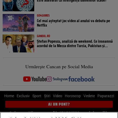
Este adevărat că inteligența oamenilor scade?
GO4GAMES
Cel mai așteptat joc video al anului va debuta pe
Netflix
GANDUL.RO
Ștefan Popescu, analiză de weekend. Ce înseamnă
acordul de la Mecca dintre Turcia, Pakistan şi...
Urmărește Cancan pe Social Media
Home
Exclusiv
Sport
Știri
Video
Horoscop
Vedete
Paparazzi
AI UN PONT?
Scrie-ne pe Whatsapp
, sună la 0741226226 sau trimite mail la