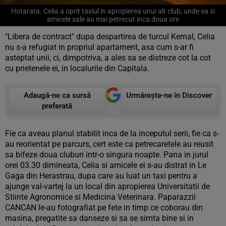
Hotarata. Celia a oprit taxiul in apropierea unui alt club, unde ea si
amicele sale au mai petrecut inca doua ore
"Libera de contract" dupa despartirea de turcul Kemal, Celia
nu s-a refugiat in propriul apartament, asa cum s-ar fi
asteptat unii, ci, dimpotriva, a ales sa se distreze cot la cot
cu prietenele ei, in localurile din Capitala.
Adaugă-ne ca sursă
Urmărește-ne în Discover
preferată
Fie ca aveau planul stabilit inca de la inceputul serii, fie ca s-
au reorientat pe parcurs, cert este ca petrecaretele au reusit
sa bifeze doua cluburi intr-o singura noapte. Pana in jurul
orei 03.30 dimineata, Celia si amicele ei s-au distrat in Le
Gaga din Herastrau, dupa care au luat un taxi pentru a
ajunge val-vartej la un local din apropierea Universitatii de
Stiinte Agronomice si Medicina Veterinara. Paparazzii
CANCAN le-au fotografiat pe fete in timp ce coborau din
masina, pregatite sa danseze si sa se simta bine si in