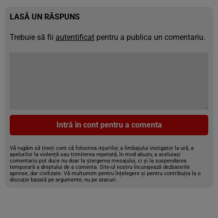
LASĂ UN RĂSPUNS
Trebuie să fii
autentificat
pentru a publica un comentariu.
Intră în cont pentru a comenta
Vă rugăm să țineți cont că folosirea injuriilor, a limbajului instigator la ură, a
apelurilor la violență sau trimiterea repetată, în mod abuziv, a aceluiași
comentariu pot duce nu doar la ștergerea mesajului, ci și la suspendarea
temporară a dreptului de a comenta. Site-ul nostru încurajează dezbaterile
aprinse, dar civilizate. Vă mulțumim pentru înțelegere și pentru contribuția la o
discuție bazată pe argumente, nu pe atacuri.