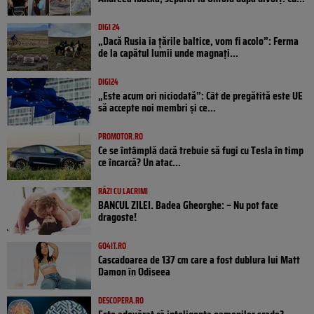
DIGI 24
„Dacă Rusia ia țările baltice, vom fi acolo”: Ferma
de la capătul lumii unde magnați...
DIGI24
„Este acum ori niciodată”: Cât de pregătită este UE
să accepte noi membri și ce...
PROMOTOR.RO
Ce se întâmplă dacă trebuie să fugi cu Tesla în timp
ce încarcă? Un atac...
RÂZI CU LACRIMI
BANCUL ZILEI. Badea Gheorghe: – Nu pot face
dragoste!
GO4IT.RO
Cascadoarea de 137 cm care a fost dublura lui Matt
Damon în Odiseea
DESCOPERA.RO