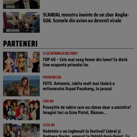
DIGI24
SCANDAL monstru înainte de un zbor Anglia-
SUA. Scenele din avion au devenit virale
MEDIAFAX
PARTENERI
CE SE ÎNTÂMPLĂ DOCTORE?
TOP 40 – Cele mai sexy femei din lume! Ce dietă
ține ocupanta primului loc
PROSPORT.RO
FOTO. Antonela, iubita mult mai tânără a
milionarului Arpad Paszkany, în jacuzzi
CIAO.RO
Poveştile de iubire care au rămas doar o amintire!
Imagini tari cu Gina Pistol, Răzvan...
CLICK.RO
Vedetele s-au înghesuit la festival! Cabral și
Andreea Ibacka, separat la Untold după divorț. Cu...