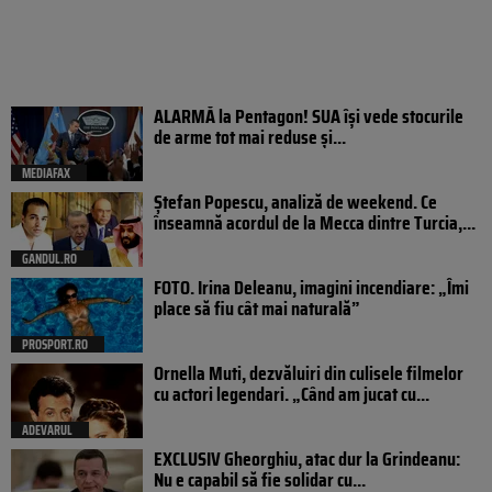
ALARMĂ la Pentagon! SUA își vede stocurile
de arme tot mai reduse și...
MEDIAFAX
Ștefan Popescu, analiză de weekend. Ce
înseamnă acordul de la Mecca dintre Turcia,...
GANDUL.RO
FOTO. Irina Deleanu, imagini incendiare: „Îmi
place să fiu cât mai naturală”
PROSPORT.RO
Ornella Muti, dezvăluiri din culisele filmelor
cu actori legendari. „Când am jucat cu...
ADEVARUL
EXCLUSIV Gheorghiu, atac dur la Grindeanu:
Nu e capabil să fie solidar cu...