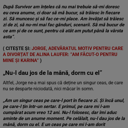
După Survivor am înțeles că nu mai trebuie să-mi doresc
eu ceva anume, ci doar să mă bucur, să trăiesc în fiecare
zi. Să muncesc și să fac ce-mi place. Am învățat să trăiesc
zi de zi, să nu-mi mai fac gânduri, scenarii. Să mă bucur de
ce am și de ce sunt, pentru că atât am putut până la vârsta
asta”
.
( CITEȘTE ȘI:
JORGE, ADEVĂRATUL MOTIV PENTRU CARE
A DIVORȚAT DE ALINA LAUFER: ”AM FĂCUT-O PENTRU
MINE ȘI KARINA”
)
„Nu-l dau jos de la mână, dorm cu el”
Altfel, Jorge ne-a mai spus că deține un singur ceas, de care
nu se desparte niciodată, nici măcar în somn.
„Am un singur ceas pe care-l port în fiecare zi. Și încă unul,
pe care-l țin într-un sertar. E primul, pe care mi l-am
cumpărat acum vreo 12 ani. Nu-l folosesc, dar îmi aduc
aminte de un anume moment. Pe celălalt, nu-l dau jos de la
mână, dorm cu el. E un ceas pe care mi l-am dorit