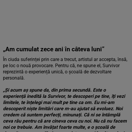
„Am cumulat zece ani în câteva luni”
În ciuda suferinței prin care a trecut, artistul ar accepta, însă,
pe loc o nouă provocare. Pentru că, ne spune el, Survivor
reprezintă o experiență unică, o școală de dezvoltare
personală.
„Și acum aș spune da, din prima secundă. Este o
experiență inedită la Survivor, te descoperi pe tine, îți vezi
limitele, te înțelegi mai mult pe tine ca om. Eu mi-am
descoperit niște limitări care m-au ajutat să evoluez. Noi
credem că suntem perfecți, minunați. Că ni se întâmplă
ceva rău pentru că are cineva ceva cu noi. Nu că nu facem
noi ce trebuie. Am învățat foarte multe, e o școală de