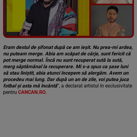
Vezi galeria foto
7 poze
Eram destul de șifonat după ce am ieșit. Nu prea-mi ardea,
nu puteam merge. Abia am scăpat de cârje, sunt fericit că
pot merge normal. Încă nu sunt recuperat sută la sută,
merg săptămânal la recuperare. Mi s-a spus ca șase luni
să stau liniștit, abia atunci începem să alergăm. Avem un
procedeu mai lung. Dar după un an de zile, voi putea juca
fotbal și asta mă încântă
”, a declarat artistul în exclusivitate
pentru
CANCAN.RO.