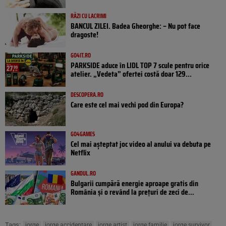
RÂZI CU LACRIMI
BANCUL ZILEI. Badea Gheorghe: – Nu pot face
dragoste!
GO4IT.RO
PARKSIDE aduce în LIDL TOP 7 scule pentru orice
atelier. „Vedeta” ofertei costă doar 129...
DESCOPERA.RO
Care este cel mai vechi pod din Europa?
GO4GAMES
Cel mai așteptat joc video al anului va debuta pe
Netflix
GANDUL.RO
Bulgarii cumpără energie aproape gratis din
România și o revând la prețuri de zeci de...
Tags:
jorge
jorge accidentare
jorge artist
jorge familie
jorge survivor