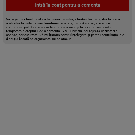
Intră în cont pentru a comenta
Vă rugăm să țineți cont că folosirea injuriilor, a limbajului instigator la ură, a
apelurilor la violență sau trimiterea repetată, în mod abuziv, a aceluiași
comentariu pot duce nu doar la ștergerea mesajului, ci și la suspendarea
temporară a dreptului de a comenta. Site-ul nostru încurajează dezbaterile
aprinse, dar civilizate. Vă mulțumim pentru înțelegere și pentru contribuția la o
discuție bazată pe argumente, nu pe atacuri.