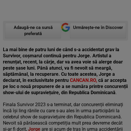
Adaugă-ne ca sursă
Urmărește-ne în Discover
preferată
La mai bine de patru luni de când s-a accidentat grav la
Survivor, coșmarul continuă pentru Jorge. Artistul a
renunțat, recent, la cârje, dar va avea voie să alerge doar
peste șase luni. Până atunci, va fi nevoit să meargă,
săptămânal, la recuperare. Cu toate acestea, Jorge a
declarat, în exclusivitate pentru
CANCAN.RO,
că ar accepta
pe loc o nouă propunere de a se număra printre concurenții
show-ului de supraviețuire, din Republica Dominicană
.
Finala Survivor 2023 s-a terminat, dar concurenții eliminați
încă își ling rănile cu care s-au ales în urma participării la
celebrul show de supraviețuire din Republica Dominicană.
Nevoit să părăsească competiția mult prea devreme decât
și-ar fi dorit,
Jorge
are și acum de tras în urma accidentării