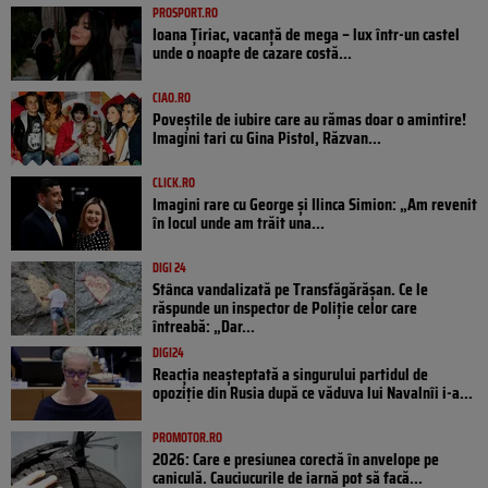
PROSPORT.RO
Ioana Țiriac, vacanță de mega – lux într-un castel
unde o noapte de cazare costă...
CIAO.RO
Poveştile de iubire care au rămas doar o amintire!
Imagini tari cu Gina Pistol, Răzvan...
CLICK.RO
Imagini rare cu George și Ilinca Simion: „Am revenit
în locul unde am trăit una...
DIGI 24
Stânca vandalizată pe Transfăgărășan. Ce le
răspunde un inspector de Poliție celor care
întreabă: „Dar...
DIGI24
Reacția neașteptată a singurului partidul de
opoziţie din Rusia după ce văduva lui Navalnîi i-a...
PROMOTOR.RO
2026: Care e presiunea corectă în anvelope pe
caniculă. Cauciucurile de iarnă pot să facă...