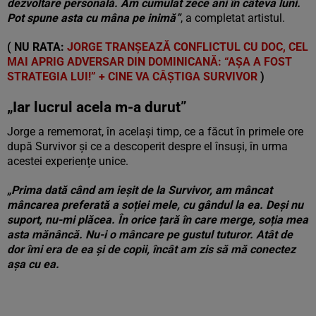
dezvoltare personală. Am cumulat zece ani în câteva luni.
Pot spune asta cu mâna pe inimă”
, a completat artistul.
( NU RATA:
JORGE TRANȘEAZĂ CONFLICTUL CU DOC, CEL
MAI APRIG ADVERSAR DIN DOMINICANĂ: “AȘA A FOST
STRATEGIA LUI!” + CINE VA CÂȘTIGA SURVIVOR
)
„Iar lucrul acela m-a durut”
Jorge a rememorat, în același timp, ce a făcut în primele ore
după Survivor și ce a descoperit despre el însuși, în urma
acestei experiențe unice.
„Prima dată când am ieșit de la Survivor, am mâncat
mâncarea preferată a soției mele, cu gândul la ea. Deși nu
suport, nu-mi plăcea. În orice țară în care merge, soția mea
asta mănâncă. Nu-i o mâncare pe gustul tuturor. Atât de
dor îmi era de ea și de copii, încât am zis să mă conectez
așa cu ea.