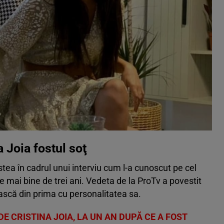
 Joia fostul soţ
stea în cadrul unui interviu cum l-a cunoscut pe cel
ele mai bine de trei ani. Vedeta de la ProTv a povestit
ască din prima cu personalitatea sa.
E CRISTINA JOIA, LA UN AN DUPĂ CE A FOST