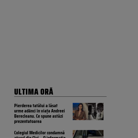
ULTIMA ORĂ
Pierderea tatălui a lăsat
urme adânci în viața Andreei
Berecleanu. Ce spune astăzi
prezentatoarea
Colegiul Medicilor condamnă
atacul din Cluj. „O informație