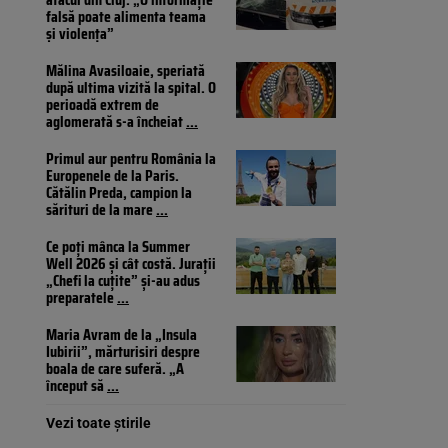
falsă poate alimenta teama
și violența”
Mălina Avasiloaie, speriată
după ultima vizită la spital. O
perioadă extrem de
aglomerată s-a încheiat
...
Primul aur pentru România la
Europenele de la Paris.
Cătălin Preda, campion la
sărituri de la mare
...
Ce poți mânca la Summer
Well 2026 și cât costă. Jurații
„Chefi la cuțite” și-au adus
preparatele
...
Maria Avram de la „Insula
Iubirii”, mărturisiri despre
boala de care suferă. „A
început să
...
Vezi toate știrile