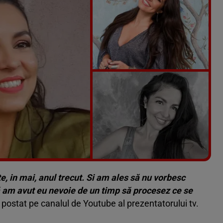
Vezi galeria foto
5 poze
, in mai, anul trecut. Si am ales să nu vorbesc
ă am avut eu nevoie de un timp să procesez ce se
ul postat pe canalul de Youtube al prezentatorului tv.