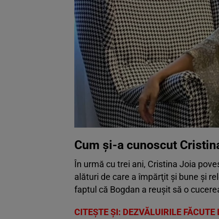
Cum şi-a cunoscut Cristina
În urmă cu trei ani, Cristina Joia pove
alături de care a împărţit şi bune şi r
faptul că Bogdan a reuşit să o cucere
CITEŞTE ŞI:
DEZVĂLUIRILE FĂCUTE D