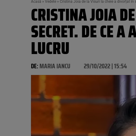
Acasă
»
Vedete
»
Cristina Joia de la Visuri la cheie a divorțat î
CRISTINA JOIA DE
SECRET. DE CE A
LUCRU
DE:
MARIA IANCU
29/10/2022 | 15:54