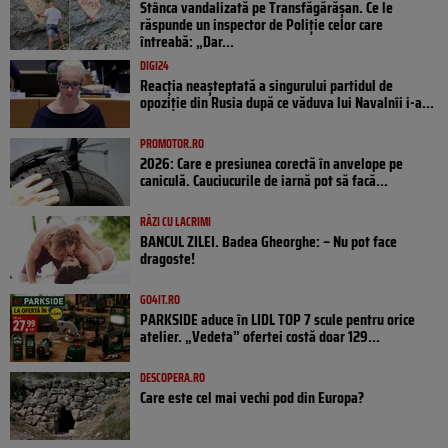
Stânca vandalizată pe Transfăgărășan. Ce le
răspunde un inspector de Poliție celor care
întreabă: „Dar...
DIGI24
Reacția neașteptată a singurului partidul de
opoziţie din Rusia după ce văduva lui Navalnîi i-a...
PROMOTOR.RO
2026: Care e presiunea corectă în anvelope pe
caniculă. Cauciucurile de iarnă pot să facă...
RÂZI CU LACRIMI
BANCUL ZILEI. Badea Gheorghe: – Nu pot face
dragoste!
GO4IT.RO
PARKSIDE aduce în LIDL TOP 7 scule pentru orice
atelier. „Vedeta” ofertei costă doar 129...
DESCOPERA.RO
Care este cel mai vechi pod din Europa?