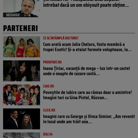
întrebat dacă un om obișnuit poate obține...
MEDIAFAX
PARTENERI
CE SE ÎNTÂMPLĂ DOCTORE?
Cum arată acum Julia Chelaru, fosta membră a
trupei Exotic! Și-a etalat formele voluptoase, la...
PROSPORT.RO
Ioana Țiriac, vacanță de mega – lux într-un castel
unde o noapte de cazare costă...
CIAO.RO
Poveştile de iubire care au rămas doar o amintire!
Imagini tari cu Gina Pistol, Răzvan...
CLICK.RO
Imagini rare cu George și Ilinca Simion: „Am revenit
în locul unde am trăit una...
DIGI 24