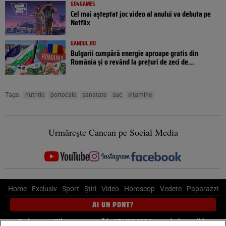
GO4GAMES
Cel mai așteptat joc video al anului va debuta pe
Netflix
GANDUL.RO
Bulgarii cumpără energie aproape gratis din
România și o revând la prețuri de zeci de...
Tags:
nutritie
portocale
sanatate
suc
vitamine
Urmărește Cancan pe Social Media
Home
Exclusiv
Sport
Știri
Video
Horoscop
Vedete
Paparazzi
AI UN PONT?
Scrie-ne pe Whatsapp
, sună la 0741226226 sau trimite mail la