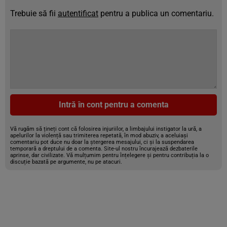
Trebuie să fii
autentificat
pentru a publica un comentariu.
Intră în cont pentru a comenta
Vă rugăm să țineți cont că folosirea injuriilor, a limbajului instigator la ură, a
apelurilor la violență sau trimiterea repetată, în mod abuziv, a aceluiași
comentariu pot duce nu doar la ștergerea mesajului, ci și la suspendarea
temporară a dreptului de a comenta. Site-ul nostru încurajează dezbaterile
aprinse, dar civilizate. Vă mulțumim pentru înțelegere și pentru contribuția la o
discuție bazată pe argumente, nu pe atacuri.