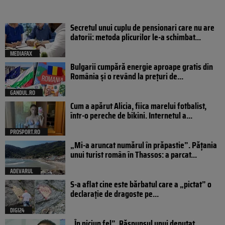
Secretul unui cuplu de pensionari care nu are
datorii: metoda plicurilor le-a schimbat...
MEDIAFAX
Bulgarii cumpără energie aproape gratis din
România și o revând la prețuri de...
GANDUL.RO
Cum a apărut Alicia, fiica marelui fotbalist,
într-o pereche de bikini. Internetul a...
PROSPORT.RO
„Mi-a aruncat numărul în prăpastie”. Pățania
unui turist român în Thassos: a parcat...
ADEVARUL
S-a aflat cine este bărbatul care a „pictat” o
declarație de dragoste pe...
DIGI24
„În niciun fel”. Răspunsul unui deputat