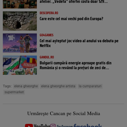
atelier. „Vedeta” ofertei costă doar 129...
DESCOPERA.RO
Care este cel mai vechi pod din Europa?
GO4GAMES
Cel mai așteptat joc video al anului va debuta pe
Netflix
GANDUL.RO
Bulgarii cumpără energie aproape gratis din
România și o revând la prețuri de zeci de...
Tags:
elena gheorghe
elena gheorghe artista
la cumparaturi
supermarket
Urmărește Cancan pe Social Media