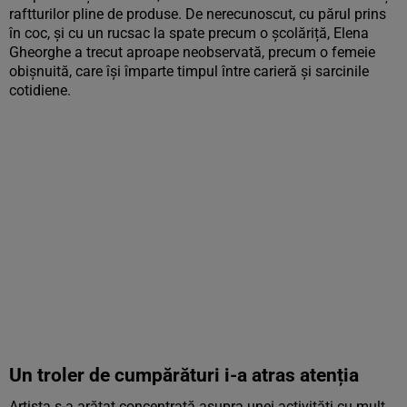
raftturilor pline de produse. De nerecunoscut, cu părul prins
în coc, și cu un rucsac la spate precum o școlăriță, Elena
Gheorghe a trecut aproape neobservată, precum o femeie
obișnuită, care își împarte timpul între carieră și sarcinile
cotidiene.
Un troler de cumpărături i-a atras atenția
Artista s-a arătat concentrată asupra unei activități cu mult