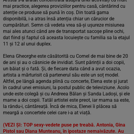
mai practice, alegerea proviziilor pentru casă, cântărind cu
atenție ce produse să pună în coș. Din toată gama
disponibilă, i-a atras însă atenția chiar un cărucior de
cumpărături. Semn că vedeta vrea să-și ușureze misiunea
mai ales atunci când are de transportat sacoșe pline ochi,
dat fiind și faptul că aceasta locuiește cu familia sa la etajul
11 și 12 al unui duplex.
Elena Gheorghe este căsătorită cu Cornel de mai bine de 20
de ani și au o căsnicie de invidiat. Sunt părinții a doi copii,
un băiat și o fată. Și, de fiecare data când a avut ocazia,
artista a mărturisit că partenerul său este un soț model.
Altfel, pe lângă agenda plină cu concerte, Elena este și jurat
în cadrul unei emisiuni, la postul public de televiziune. Acolo
unde este colegă și cu Andreea Bălan și Sanda Ladoși, și ele
mame a doi copii. Tatăl artistei este preot, iar mama sa este,
la rându-i, cântăreață. Încă de mica, Elenei îi plăcea să
meargă a concertele celei care i-a at viață.
(VEZI ȘI:
TOP sexy-vedete puse pe treabă. Antonia, Gina
Pistol sau Diana Munteanu, în ipostaze nemaivăzute. Au