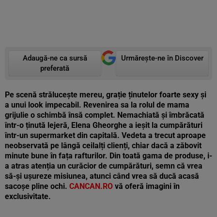
Adaugă-ne ca sursă
Urmărește-ne în Discover
preferată
Pe scenă strălucește mereu, grație ținutelor foarte sexy și
a unui look impecabil. Revenirea sa la rolul de mama
grijulie o schimbă însă complet. Nemachiată și îmbrăcată
într-o ținută lejeră, Elena Gheorghe a ieșit la cumpărături
într-un supermarket din capitală. Vedeta a trecut aproape
neobservată pe lângă ceilalți clienți, chiar dacă a zăbovit
minute bune în fața rafturilor. Din toată gama de produse, i-
a atras atenția un curăcior de cumpărături, semn că vrea
să-și ușureze misiunea, atunci când vrea să ducă acasă
sacoșe pline ochi.
CANCAN.RO
vă oferă imagini în
exclusivitate.