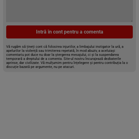
Intră în cont pentru a comenta
Vă rugăm să țineți cont că folosirea injuriilor, a limbajului instigator la ură, a
apelurilor la violență sau trimiterea repetată, în mod abuziv, a aceluiași
comentariu pot duce nu doar la ștergerea mesajului, ci și la suspendarea
temporară a dreptului de a comenta. Site-ul nostru încurajează dezbaterile
aprinse, dar civilizate. Vă mulțumim pentru înțelegere și pentru contribuția la o
discuție bazată pe argumente, nu pe atacuri.