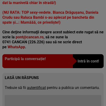
dat la manivelă chiar în stradă!
)
(NU RATA:
TOP sexy-vedete. Bianca Drăgușanu, Daniela
Crudu sau Raluca Bambi s-au aplecat pe bancheta din
spate și…: Mamăăă, ce priveliște!
)
Cine deţine informaţii despre acest subiect este rugat să ne
scrie la
pont@cancan.ro
, să ne sune la
0741 CANCAN (226.226) sau să ne scrie direct
pe
WhatsApp
.
Participă la conversație!
Intră în cont!
LASĂ UN RĂSPUNS
Trebuie să fii
autentificat
pentru a publica un comentariu.