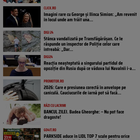
CLICK.RO
Imagini rare cu George și Ilinca Simion: „Am revenit
în locul unde am trăit una...
DIGI 24
Stânca vandalizată pe Transfăgărășan. Ce le
răspunde un inspector de Poliție celor care
întreabă: „Dar...
DIGI24
Reacția neașteptată a singurului partidul de
opoziţie din Rusia după ce văduva lui Navalnîi i-a...
PROMOTOR.RO
2026: Care e presiunea corectă în anvelope pe
caniculă. Cauciucurile de iarnă pot să facă...
RÂZI CU LACRIMI
BANCUL ZILEI. Badea Gheorghe: – Nu pot face
dragoste!
GO4IT.RO
PARKSIDE aduce în LIDL TOP 7 scule pentru orice