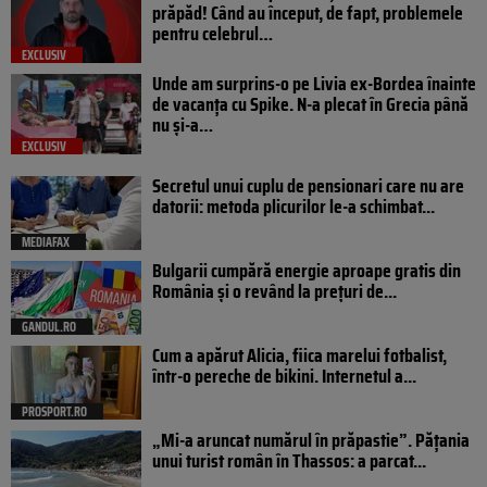
prăpăd! Când au început, de fapt, problemele
pentru celebrul…
EXCLUSIV
Unde am surprins-o pe Livia ex-Bordea înainte
de vacanța cu Spike. N-a plecat în Grecia până
nu și-a…
EXCLUSIV
Secretul unui cuplu de pensionari care nu are
datorii: metoda plicurilor le-a schimbat...
MEDIAFAX
Bulgarii cumpără energie aproape gratis din
România și o revând la prețuri de...
GANDUL.RO
Cum a apărut Alicia, fiica marelui fotbalist,
într-o pereche de bikini. Internetul a...
PROSPORT.RO
„Mi-a aruncat numărul în prăpastie”. Pățania
unui turist român în Thassos: a parcat...