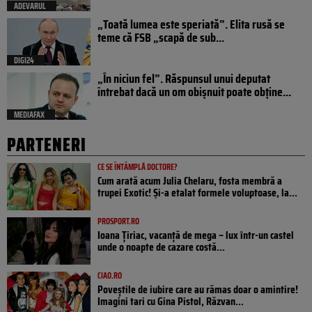
ADEVARUL
„Toată lumea este speriată”. Elita rusă se
teme că FSB „scapă de sub...
DIGI24
„În niciun fel”. Răspunsul unui deputat
întrebat dacă un om obișnuit poate obține...
MEDIAFAX
PARTENERI
CE SE ÎNTÂMPLĂ DOCTORE?
Cum arată acum Julia Chelaru, fosta membră a
trupei Exotic! Și-a etalat formele voluptoase, la...
PROSPORT.RO
Ioana Țiriac, vacanță de mega – lux într-un castel
unde o noapte de cazare costă...
CIAO.RO
Poveştile de iubire care au rămas doar o amintire!
Imagini tari cu Gina Pistol, Răzvan...