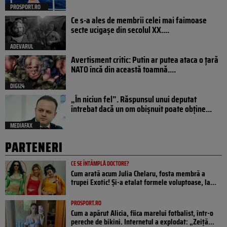
PROSPORT.RO
Ce s-a ales de membrii celei mai faimoase
secte ucigașe din secolul XX....
ADEVARUL
Avertisment critic: Putin ar putea ataca o țară
NATO încă din această toamnă....
DIGI24
„În niciun fel”. Răspunsul unui deputat
întrebat dacă un om obișnuit poate obține...
MEDIAFAX
PARTENERI
CE SE ÎNTÂMPLĂ DOCTORE?
Cum arată acum Julia Chelaru, fosta membră a
trupei Exotic! Și-a etalat formele voluptoase, la...
PROSPORT.RO
Cum a apărut Alicia, fiica marelui fotbalist, într-o
pereche de bikini. Internetul a explodat: „Zeiță...