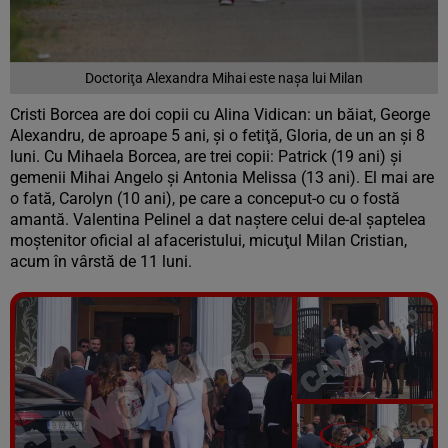
Doctoriţa Alexandra Mihai este naşa lui Milan
Cristi Borcea are doi copii cu Alina Vidican: un băiat, George
Alexandru, de aproape 5 ani, şi o fetiţă, Gloria, de un an şi 8
luni. Cu Mihaela Borcea, are trei copii: Patrick (19 ani) şi
gemenii Mihai Angelo şi Antonia Melissa (13 ani). El mai are
o fată, Carolyn (10 ani), pe care a conceput-o cu o fostă
amantă. Valentina Pelinel a dat naştere celui de-al şaptelea
moştenitor oficial al afaceristului, micuţul Milan Cristian,
acum în vârstă de 11 luni.