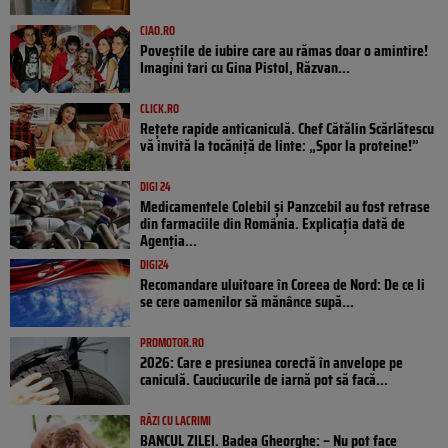
CIAO.RO
Poveştile de iubire care au rămas doar o amintire!
Imagini tari cu Gina Pistol, Răzvan...
CLICK.RO
Rețete rapide anticaniculă. Chef Cătălin Scărlătescu
vă invită la tocăniță de linte: „Spor la proteine!”
DIGI 24
Medicamentele Colebil și Panzcebil au fost retrase
din farmaciile din România. Explicația dată de
Agenția...
DIGI24
Recomandare uluitoare în Coreea de Nord: De ce li
se cere oamenilor să mănânce supă...
PROMOTOR.RO
2026: Care e presiunea corectă în anvelope pe
caniculă. Cauciucurile de iarnă pot să facă...
RÂZI CU LACRIMI
BANCUL ZILEI. Badea Gheorghe: – Nu pot face