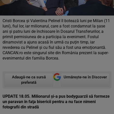
Cristi Borcea şi Valentina Pelinel îl botează luni pe Milan (11
luni), fiul lor, iar milionarul, care a fost condamnat la şase
ani şi patru luni de închisoare în Dosarul Transferurilor, a
primit permisiunea de a participa la eveniment. Fostul
dinamovist a ajuns acasă în urmă cu puţin timp, iar
revederea cu Pelinel şi cu fiul său a fost una emoţionantă.
CANCAN.ro este singurul site din România prezent la super-
evenimentul din familia Borcea.
Adaugă-ne ca sursă
Urmărește-ne în Discover
preferată
UPDATE 18.05. Milionarul şi-a pus bodyguarzii să formeze
un paravan în faţa bisericii pentru a nu face nimeni
fotografii din stradă