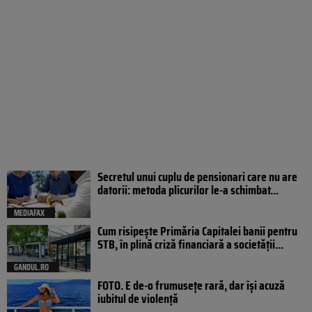
Secretul unui cuplu de pensionari care nu are
datorii: metoda plicurilor le-a schimbat...
MEDIAFAX
Cum risipește Primăria Capitalei banii pentru
STB, în plină criză financiară a societății...
GANDUL.RO
FOTO. E de-o frumusețe rară, dar își acuză
iubitul de violență