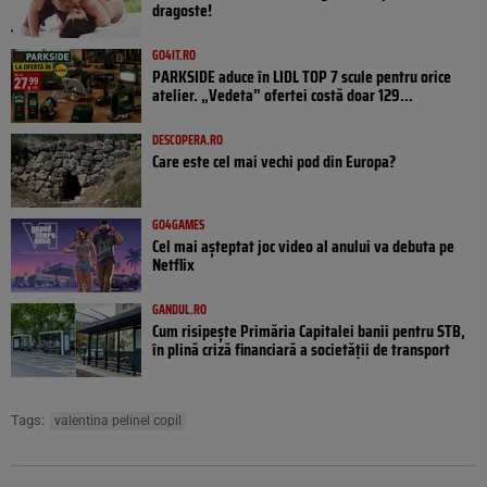
dragoste!
GO4IT.RO
PARKSIDE aduce în LIDL TOP 7 scule pentru orice
atelier. „Vedeta” ofertei costă doar 129...
DESCOPERA.RO
Care este cel mai vechi pod din Europa?
GO4GAMES
Cel mai așteptat joc video al anului va debuta pe
Netflix
GANDUL.RO
Cum risipește Primăria Capitalei banii pentru STB,
în plină criză financiară a societății de transport
Tags:
valentina pelinel copil