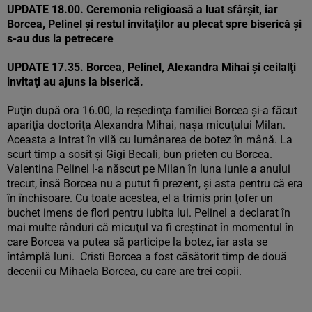
UPDATE 18.00. Ceremonia religioasă a luat sfârşit, iar
Borcea, Pelinel şi restul invitaţilor au plecat spre biserică şi
s-au dus la petrecere
UPDATE 17.35. Borcea, Pelinel, Alexandra Mihai şi ceilalţi
invitaţi au ajuns la biserică.
Puţin după ora 16.00, la reşedinţa familiei Borcea şi-a făcut
apariţia doctoriţa Alexandra Mihai, naşa micuţului Milan.
Aceasta a intrat în vilă cu lumânarea de botez în mână. La
scurt timp a sosit şi Gigi Becali, bun prieten cu Borcea.
Valentina Pelinel l-a născut pe Milan în luna iunie a anului
trecut, însă Borcea nu a putut fi prezent, şi asta pentru că era
în închisoare. Cu toate acestea, el a trimis prin ţofer un
buchet imens de flori pentru iubita lui. Pelinel a declarat în
mai multe rânduri că micuţul va fi creştinat în momentul în
care Borcea va putea să participe la botez, iar asta se
întâmplă luni. Cristi Borcea a fost căsătorit timp de două
decenii cu Mihaela Borcea, cu care are trei copii.