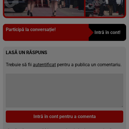
Vezi galeria foto
8 poze
Participă la conversație!
Intră în cont!
LASĂ UN RĂSPUNS
Trebuie să fii
autentificat
pentru a publica un comentariu.
Intră în cont pentru a comenta