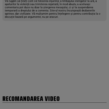
Vă rugăm să țineți cont că folosirea injuriilor, a limbajului instigator la ură, a
apelurilor la violență sau trimiterea repetată, în mod abuziv, a aceluiași
comentariu pot duce nu doar la ștergerea mesajului, ci și la suspendarea
temporară a dreptului de a comenta. Site-ul nostru încurajează dezbaterile
aprinse, dar civilizate. Vă mulțumim pentru înțelegere și pentru contribuția la o
discuție bazată pe argumente, nu pe atacuri.
RECOMANDAREA VIDEO