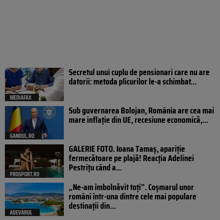
Secretul unui cuplu de pensionari care nu are
datorii: metoda plicurilor le-a schimbat...
MEDIAFAX
Sub guvernarea Bolojan, România are cea mai
mare inflație din UE, recesiune economică,...
GANDUL.RO
GALERIE FOTO. Ioana Tamaş, apariție
fermecătoare pe plajă! Reacția Adelinei
Pestrițu când a...
PROSPORT.RO
„Ne-am îmbolnăvit toți”. Coșmarul unor
români într-una dintre cele mai populare
destinații din...
ADEVARUL