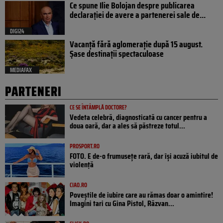
Ce spune Ilie Bolojan despre publicarea
declarației de avere a partenerei sale de...
DIGI24
Vacanță fără aglomerație după 15 august.
Șase destinații spectaculoase
MEDIAFAX
PARTENERI
CE SE ÎNTÂMPLĂ DOCTORE?
Vedeta celebră, diagnosticată cu cancer pentru a
doua oară, dar a ales să păstreze totul...
PROSPORT.RO
FOTO. E de-o frumusețe rară, dar își acuză iubitul de
violență
CIAO.RO
Poveştile de iubire care au rămas doar o amintire!
Imagini tari cu Gina Pistol, Răzvan...