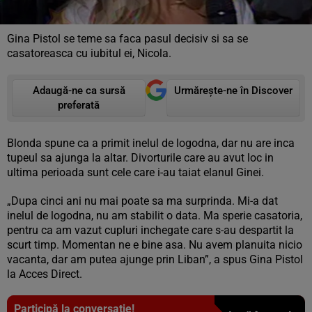
Gina Pistol se teme sa faca pasul decisiv si sa se
casatoreasca cu iubitul ei, Nicola.
Adaugă-ne ca sursă
Urmărește-ne în Discover
preferată
Blonda spune ca a primit inelul de logodna, dar nu are inca
tupeul sa ajunga la altar. Divorturile care au avut loc in
ultima perioada sunt cele care i-au taiat elanul Ginei.
„Dupa cinci ani nu mai poate sa ma surprinda. Mi-a dat
inelul de logodna, nu am stabilit o data. Ma sperie casatoria,
pentru ca am vazut cupluri inchegate care s-au despartit la
scurt timp. Momentan ne e bine asa. Nu avem planuita nicio
vacanta, dar am putea ajunge prin Liban”, a spus Gina Pistol
la Acces Direct.
Participă la conversație!