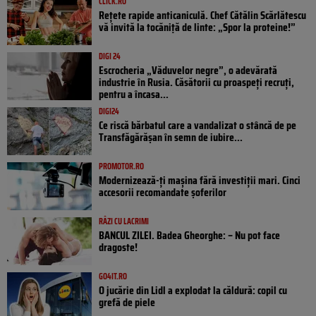
CLICK.RO
Rețete rapide anticaniculă. Chef Cătălin Scărlătescu
vă invită la tocăniță de linte: „Spor la proteine!”
DIGI 24
Escrocheria „Văduvelor negre”, o adevărată
industrie în Rusia. Căsătorii cu proaspeți recruți,
pentru a încasa...
DIGI24
Ce riscă bărbatul care a vandalizat o stâncă de pe
Transfăgărășan în semn de iubire...
PROMOTOR.RO
Modernizează-ți mașina fără investiții mari. Cinci
accesorii recomandate șoferilor
RÂZI CU LACRIMI
BANCUL ZILEI. Badea Gheorghe: – Nu pot face
dragoste!
GO4IT.RO
O jucărie din Lidl a explodat la căldură: copil cu
grefă de piele