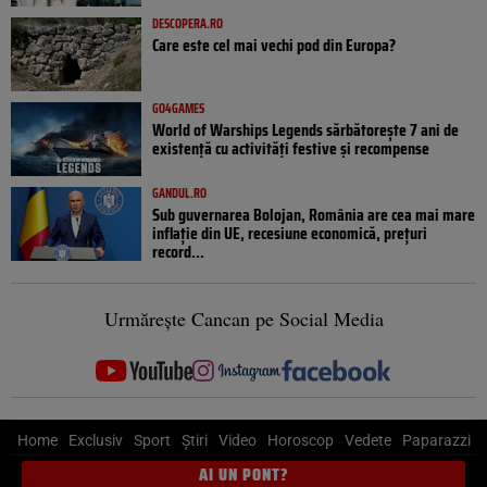
DESCOPERA.RO
Care este cel mai vechi pod din Europa?
GO4GAMES
World of Warships Legends sărbătorește 7 ani de
existență cu activități festive și recompense
GANDUL.RO
Sub guvernarea Bolojan, România are cea mai mare
inflație din UE, recesiune economică, prețuri
record...
Urmărește Cancan pe Social Media
Home
Exclusiv
Sport
Știri
Video
Horoscop
Vedete
Paparazzi
AI UN PONT?