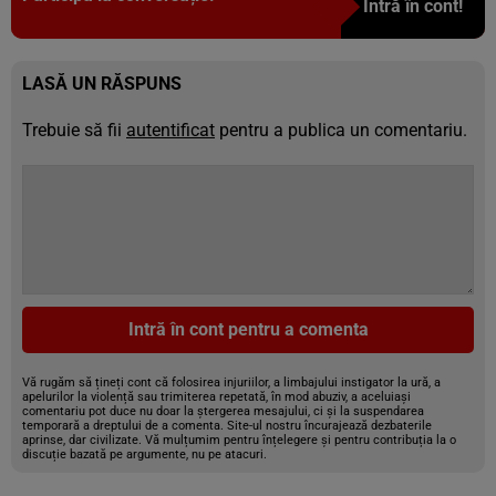
Intră în cont!
LASĂ UN RĂSPUNS
Trebuie să fii
autentificat
pentru a publica un comentariu.
Intră în cont pentru a comenta
Vă rugăm să țineți cont că folosirea injuriilor, a limbajului instigator la ură, a
apelurilor la violență sau trimiterea repetată, în mod abuziv, a aceluiași
comentariu pot duce nu doar la ștergerea mesajului, ci și la suspendarea
temporară a dreptului de a comenta. Site-ul nostru încurajează dezbaterile
aprinse, dar civilizate. Vă mulțumim pentru înțelegere și pentru contribuția la o
discuție bazată pe argumente, nu pe atacuri.