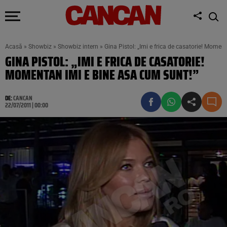
Acasă
»
Showbiz
»
Showbiz intern
»
Gina Pistol: „Imi e frica de casatorie! Momen
GINA PISTOL: „IMI E FRICA DE CASATORIE!
MOMENTAN IMI E BINE ASA CUM SUNT!”
DE:
CANCAN
22/07/2011 | 00:00