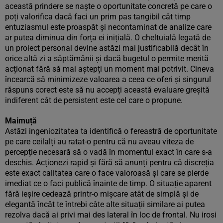
această prindere se naște o oportunitate concretă pe care o
poți valorifica dacă faci un prim pas tangibil cât timp
entuziasmul este proaspăt și necontaminat de analize care
ar putea diminua din forța ei inițială. O cheltuială legată de
un proiect personal devine astăzi mai justificabilă decât în
orice altă zi a săptămânii și dacă bugetul o permite merită
acționat fără să mai aștepți un moment mai potrivit. Cineva
încearcă să minimizeze valoarea a ceea ce oferi și singurul
răspuns corect este să nu accepți această evaluare greșită
indiferent cât de persistent este cel care o propune.
Maimuță
Astăzi ingeniozitatea ta identifică o fereastră de oportunitate
pe care ceilalți au ratat-o pentru că nu aveau viteza de
percepție necesară să o vadă în momentul exact în care s-a
deschis. Acționezi rapid și fără să anunți pentru că discreția
este exact calitatea care o face valoroasă și care se pierde
imediat ce o faci publică înainte de timp. O situație aparent
fără ieșire cedează printr-o mișcare atât de simplă și de
elegantă încât te întrebi câte alte situații similare ai putea
rezolva dacă ai privi mai des lateral în loc de frontal. Nu irosi