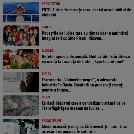
PROSPORT.RO
FOTO. E de-o frumusețe rară, dar își acuză iubitul de
violență
CIAO.RO
Poveştile de iubire care au rămas doar o amintire!
Imagini tari cu Gina Pistol, Răzvan...
CLICK.RO
Rețete rapide anticaniculă. Chef Cătălin Scărlătescu
vă invită la tocăniță de linte: „Spor la proteine!”
DIGI 24
Escrocheria „Văduvelor negre”, o adevărată
industrie în Rusia. Căsătorii cu proaspeți recruți,
pentru a încasa...
DIGI24
Ce riscă bărbatul care a vandalizat o stâncă de pe
Transfăgărășan în semn de iubire...
PROMOTOR.RO
Modernizează-ți mașina fără investiții mari. Cinci
accesorii recomandate șoferilor