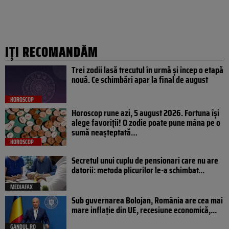
IȚI RECOMANDĂM
Trei zodii lasă trecutul în urmă și încep o etapă
nouă. Ce schimbări apar la final de august
HOROSCOP
Horoscop rune azi, 5 august 2026. Fortuna își
alege favoriții! O zodie poate pune mâna pe o
sumă neașteptată…
HOROSCOP
Secretul unui cuplu de pensionari care nu are
datorii: metoda plicurilor le-a schimbat...
MEDIAFAX
Sub guvernarea Bolojan, România are cea mai
mare inflație din UE, recesiune economică,...
GANDUL.RO