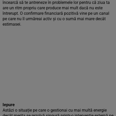
încearcă să te antreneze în problemele lor pentru că ziua ta
are un ritm propriu care produce mai mult dacă nu este
întrerupt. O confirmare financiară pozitivă vine pe un canal
pe care nu îl urmăreai activ și cu o sumă mai mare decât
estimasei.
Iepure
Astăzi o situație pe care o gestionai cu mai multă energie
decât merita se rezolvă singură printr-o intervenție externă pe