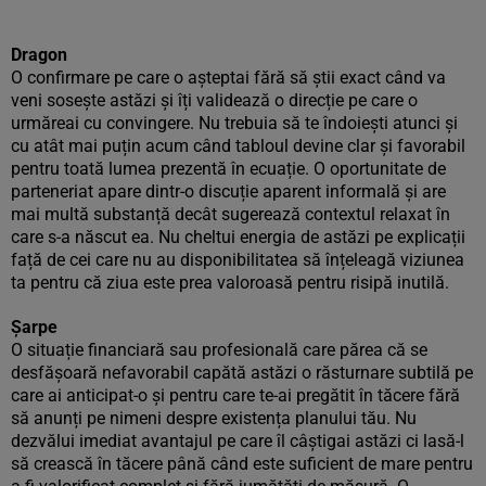
Dragon
O confirmare pe care o așteptai fără să știi exact când va
veni sosește astăzi și îți validează o direcție pe care o
urmăreai cu convingere. Nu trebuia să te îndoiești atunci și
cu atât mai puțin acum când tabloul devine clar și favorabil
pentru toată lumea prezentă în ecuație. O oportunitate de
parteneriat apare dintr-o discuție aparent informală și are
mai multă substanță decât sugerează contextul relaxat în
care s-a născut ea. Nu cheltui energia de astăzi pe explicații
față de cei care nu au disponibilitatea să înțeleagă viziunea
ta pentru că ziua este prea valoroasă pentru risipă inutilă.
Șarpe
O situație financiară sau profesională care părea că se
desfășoară nefavorabil capătă astăzi o răsturnare subtilă pe
care ai anticipat-o și pentru care te-ai pregătit în tăcere fără
să anunți pe nimeni despre existența planului tău. Nu
dezvălui imediat avantajul pe care îl câștigai astăzi ci lasă-l
să crească în tăcere până când este suficient de mare pentru