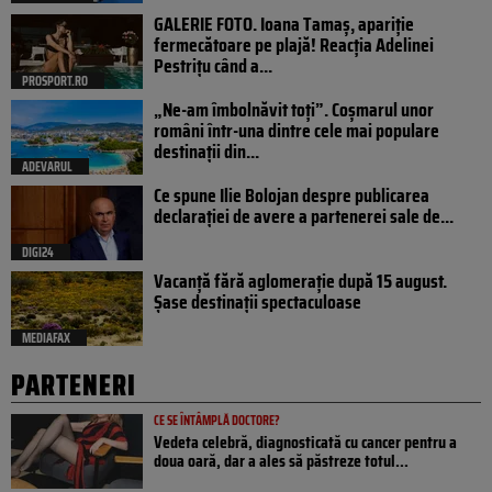
GALERIE FOTO. Ioana Tamaş, apariție
fermecătoare pe plajă! Reacția Adelinei
Pestrițu când a...
PROSPORT.RO
„Ne-am îmbolnăvit toți”. Coșmarul unor
români într-una dintre cele mai populare
destinații din...
ADEVARUL
Ce spune Ilie Bolojan despre publicarea
declarației de avere a partenerei sale de...
DIGI24
Vacanță fără aglomerație după 15 august.
Șase destinații spectaculoase
MEDIAFAX
PARTENERI
CE SE ÎNTÂMPLĂ DOCTORE?
Vedeta celebră, diagnosticată cu cancer pentru a
doua oară, dar a ales să păstreze totul...