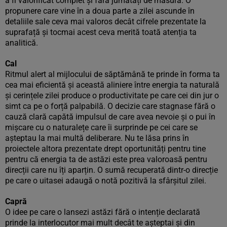
a fi valorificat complet și fără jumătăți de măsură. O
propunere care vine în a doua parte a zilei ascunde în
detaliile sale ceva mai valoros decât cifrele prezentate la
suprafață și tocmai acest ceva merită toată atenția ta
analitică.
Cal
Ritmul alert al mijlocului de săptămână te prinde în forma ta
cea mai eficientă și această aliniere între energia ta naturală
și cerințele zilei produce o productivitate pe care cei din jur o
simt ca pe o forță palpabilă. O decizie care stagnase fără o
cauză clară capătă impulsul de care avea nevoie și o pui în
mișcare cu o naturalețe care îi surprinde pe cei care se
așteptau la mai multă deliberare. Nu te lăsa prins în
proiectele altora prezentate drept oportunități pentru tine
pentru că energia ta de astăzi este prea valoroasă pentru
direcții care nu îți aparțin. O sumă recuperată dintr-o direcție
pe care o uitasei adaugă o notă pozitivă la sfârșitul zilei.
Capră
O idee pe care o lansezi astăzi fără o intenție declarată
prinde la interlocutor mai mult decât te așteptai și din