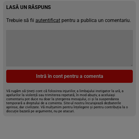
LASĂ UN RĂSPUNS
Trebuie să fii
autentificat
pentru a publica un comentariu.
Intră în cont pentru a comenta
Vă rugăm să țineți cont că folosirea injuriilor, a limbajului instigator la ură, a
apelurilor la violență sau trimiterea repetată, în mod abuziv, a aceluiași
comentariu pot duce nu doar la ștergerea mesajului, ci și la suspendarea
temporară a dreptului de a comenta. Site-ul nostru încurajează dezbaterile
aprinse, dar civilizate. Vă mulțumim pentru înțelegere și pentru contribuția la o
discuție bazată pe argumente, nu pe atacuri.