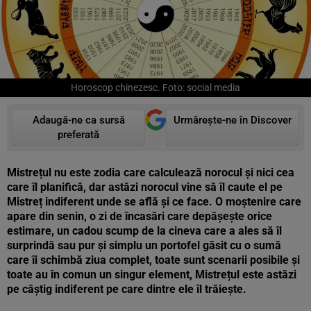
Horoscop chinezesc. Foto: social media
Adaugă-ne ca sursă
Urmărește-ne în Discover
preferată
Mistrețul nu este zodia care calculează norocul și nici cea
care îl planifică, dar astăzi norocul vine să îl caute el pe
Mistreț indiferent unde se află și ce face. O moștenire care
apare din senin, o zi de încasări care depășește orice
estimare, un cadou scump de la cineva care a ales să îl
surprindă sau pur și simplu un portofel găsit cu o sumă
care îi schimbă ziua complet, toate sunt scenarii posibile și
toate au în comun un singur element, Mistrețul este astăzi
pe câștig indiferent pe care dintre ele îl trăiește.