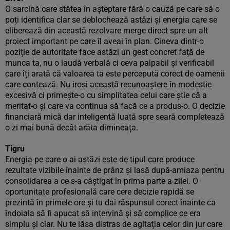
O sarcină care stătea în așteptare fără o cauză pe care să o
poți identifica clar se deblochează astăzi și energia care se
eliberează din această rezolvare merge direct spre un alt
proiect important pe care îl aveai în plan. Cineva dintr-o
poziție de autoritate face astăzi un gest concret față de
munca ta, nu o laudă verbală ci ceva palpabil și verificabil
care îți arată că valoarea ta este percepută corect de oamenii
care contează. Nu irosi această recunoaștere în modestie
excesivă ci primește-o cu simplitatea celui care știe că a
meritat-o și care va continua să facă ce a produs-o. O decizie
financiară mică dar inteligentă luată spre seară completează
o zi mai bună decât arăta dimineața.
Tigru
Energia pe care o ai astăzi este de tipul care produce
rezultate vizibile înainte de prânz și lasă după-amiaza pentru
consolidarea a ce s-a câștigat în prima parte a zilei. O
oportunitate profesională care cere decizie rapidă se
prezintă în primele ore și tu dai răspunsul corect înainte ca
îndoiala să fi apucat să intervină și să complice ce era
simplu și clar. Nu te lăsa distras de agitația celor din jur care