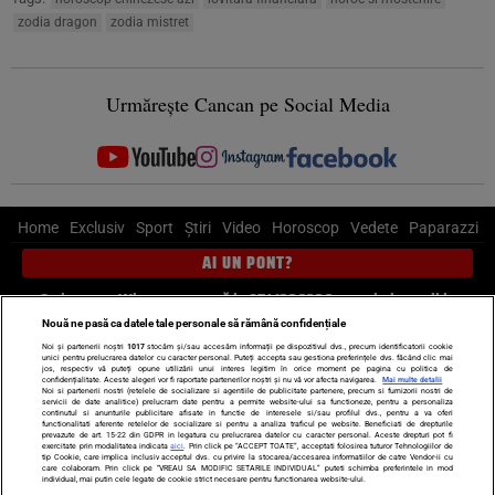
zodia dragon
zodia mistret
Urmărește Cancan pe Social Media
Home
Exclusiv
Sport
Știri
Video
Horoscop
Vedete
Paparazzi
AI UN PONT?
Scrie-ne pe Whatsapp
, sună la 0741226226 sau trimite mail la
pont@cancan.ro
Nouă ne pasă ca datele tale personale să rămână confidențiale
Noi și partenerii noștri
1017
stocăm și/sau accesăm informații pe dispozitivul dvs., precum identificatorii cookie
unici pentru prelucrarea datelor cu caracter personal. Puteți accepta sau gestiona preferințele dvs. făcând clic mai
Știri interne
Știri externe
Politică
jos, respectiv vă puteți opune utilizării unui interes legitim în orice moment pe pagina cu politica de
confidențialitate. Aceste alegeri vor fi raportate partenerilor noștri și nu vă vor afecta navigarea.
Mai multe detalii
Noi si partenerii nostri (retelele de socializare si agentiile de publicitate partenere, precum si furnizorii nostri de
servicii de date analitice) prelucram date pentru a permite website-ului sa functioneze, pentru a personaliza
Ultimele stiri
Diete
Insula Iubirii
Dictionar de vise
LIFE STYLE
continutul si anunturile publicitare afisate in functie de interesele si/sau profilul dvs., pentru a va oferi
functionalitati aferente retelelor de socializare si pentru a analiza traficul pe website. Beneficiati de drepturile
Horoscop
prevazute de art. 15-22 din GDPR in legatura cu prelucrarea datelor cu caracter personal. Aceste drepturi pot fi
exercitate prin modalitatea indicata
aici
. Prin click pe “ACCEPT TOATE”, acceptati folosirea tuturor Tehnologiilor de
tip Cookie, care implica inclusiv acceptul dvs. cu privire la stocarea/accesarea informatiilor de catre Vendor-ii cu
Echipa editorială
Termeni si condiții
Politica de confidențialitate
care colaboram. Prin click pe “VREAU SA MODIFIC SETARILE INDIVIDUAL” puteti schimba preferintele in mod
individual, mai putin cele legate de cookie strict necesare pentru functionarea website-ului.