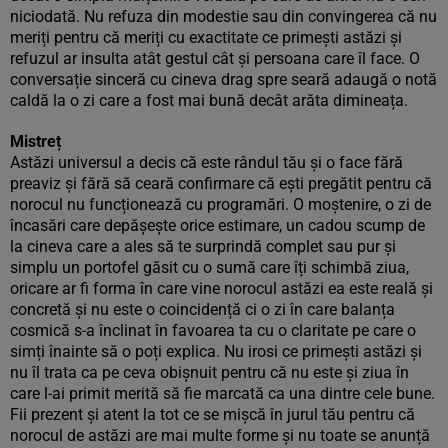
niciodată. Nu refuza din modestie sau din convingerea că nu
meriți pentru că meriți cu exactitate ce primești astăzi și
refuzul ar insulta atât gestul cât și persoana care îl face. O
conversație sinceră cu cineva drag spre seară adaugă o notă
caldă la o zi care a fost mai bună decât arăta dimineața.
Mistreț
Astăzi universul a decis că este rândul tău și o face fără
preaviz și fără să ceară confirmare că ești pregătit pentru că
norocul nu funcționează cu programări. O moștenire, o zi de
încasări care depășește orice estimare, un cadou scump de
la cineva care a ales să te surprindă complet sau pur și
simplu un portofel găsit cu o sumă care îți schimbă ziua,
oricare ar fi forma în care vine norocul astăzi ea este reală și
concretă și nu este o coincidență ci o zi în care balanța
cosmică s-a înclinat în favoarea ta cu o claritate pe care o
simți înainte să o poți explica. Nu irosi ce primești astăzi și
nu îl trata ca pe ceva obișnuit pentru că nu este și ziua în
care l-ai primit merită să fie marcată ca una dintre cele bune.
Fii prezent și atent la tot ce se mișcă în jurul tău pentru că
norocul de astăzi are mai multe forme și nu toate se anunță