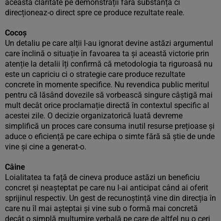
această claritate pe demonstrații fără substanță ci
direcționeaz-o direct spre ce produce rezultate reale.
Cocoș
Un detaliu pe care alții l-au ignorat devine astăzi argumentul
care înclină o situație în favoarea ta și această victorie prin
atenție la detalii îți confirmă că metodologia ta riguroasă nu
este un capriciu ci o strategie care produce rezultate
concrete în momente specifice. Nu revendica public meritul
pentru că lăsând dovezile să vorbească singure câștigă mai
mult decât orice proclamație directă în contextul specific al
acestei zile. O decizie organizatorică luată devreme
simplifică un proces care consuma inutil resurse prețioase și
aduce o eficiență pe care echipa o simte fără să știe de unde
vine și cine a generat-o.
Câine
Loialitatea ta față de cineva produce astăzi un beneficiu
concret și neașteptat pe care nu l-ai anticipat când ai oferit
sprijinul respectiv. Un gest de recunoștință vine din direcția în
care nu îl mai așteptai și vine sub o formă mai concretă
decât o simplă mulțumire verbală pe care de altfel nu o ceri