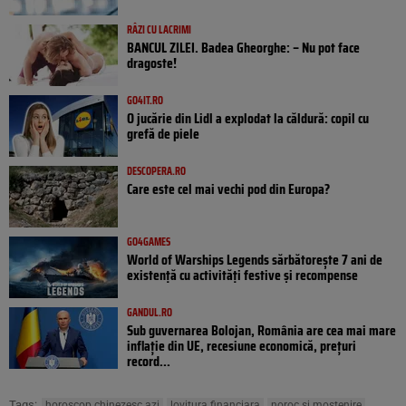
RÂZI CU LACRIMI
BANCUL ZILEI. Badea Gheorghe: – Nu pot face
dragoste!
GO4IT.RO
O jucărie din Lidl a explodat la căldură: copil cu
grefă de piele
DESCOPERA.RO
Care este cel mai vechi pod din Europa?
GO4GAMES
World of Warships Legends sărbătorește 7 ani de
existență cu activități festive și recompense
GANDUL.RO
Sub guvernarea Bolojan, România are cea mai mare
inflație din UE, recesiune economică, prețuri
record...
Tags:
horoscop chinezesc azi
lovitura financiara
noroc si mostenire