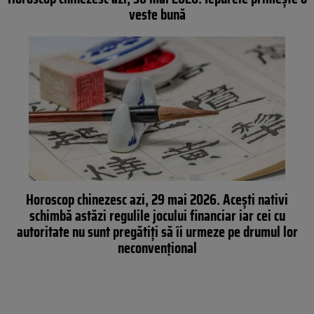
veste bună
Horoscop chinezesc azi, 29 mai 2026. Acești nativi
schimbă astăzi regulile jocului financiar iar cei cu
autoritate nu sunt pregătiți să îi urmeze pe drumul lor
neconvențional