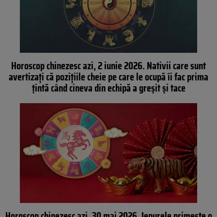
Horoscop chinezesc azi, 2 iunie 2026. Nativii care sunt
avertizați că pozițiile cheie pe care le ocupă îi fac prima
țintă când cineva din echipă a greșit și tace
Horoscop chinezesc azi, 30 mai 2026. Iepurele primește o