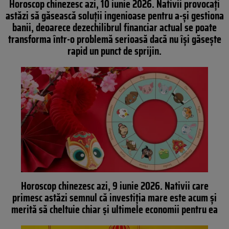
Horoscop chinezesc azi, 10 iunie 2026. Nativii provocați
astăzi să găsească soluții ingenioase pentru a-și gestiona
banii, deoarece dezechilibrul financiar actual se poate
transforma într-o problemă serioasă dacă nu își găsește
rapid un punct de sprijin.
Horoscop chinezesc azi, 9 iunie 2026. Nativii care
primesc astăzi semnul că investiția mare este acum și
merită să cheltuie chiar și ultimele economii pentru ea