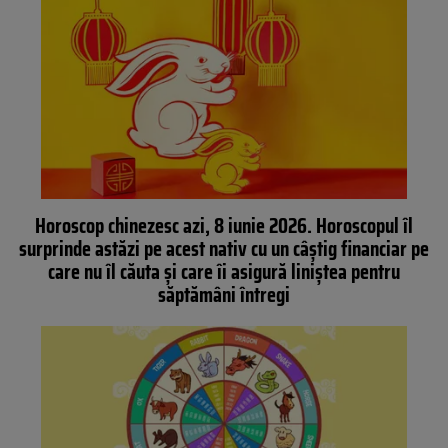
Horoscop chinezesc azi, 8 iunie 2026. Horoscopul îl
surprinde astăzi pe acest nativ cu un câștig financiar pe
care nu îl căuta și care îi asigură liniștea pentru
săptămâni întregi