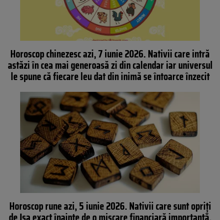
Horoscop chinezesc azi, 7 iunie 2026. Nativii care intră
astăzi în cea mai generoasă zi din calendar iar universul
le spune că fiecare leu dat din inimă se întoarce înzecit
Horoscop rune azi, 5 iunie 2026. Nativii care sunt opriți
de Isa exact înainte de o mișcare financiară importantă.