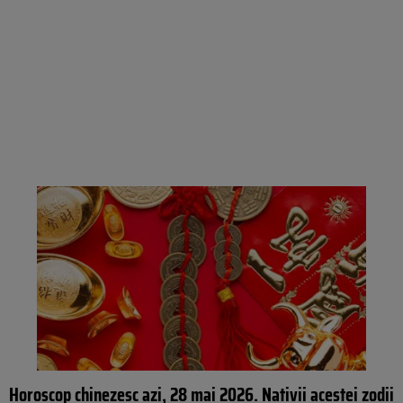
Horoscop chinezesc azi, 28 mai 2026. Nativii acestei zodii