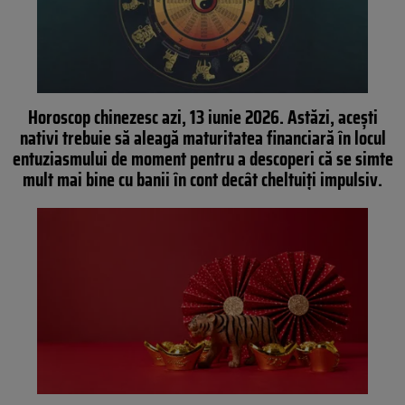
Horoscop chinezesc azi, 13 iunie 2026. Astăzi, acești
nativi trebuie să aleagă maturitatea financiară în locul
entuziasmului de moment pentru a descoperi că se simte
mult mai bine cu banii în cont decât cheltuiți impulsiv.