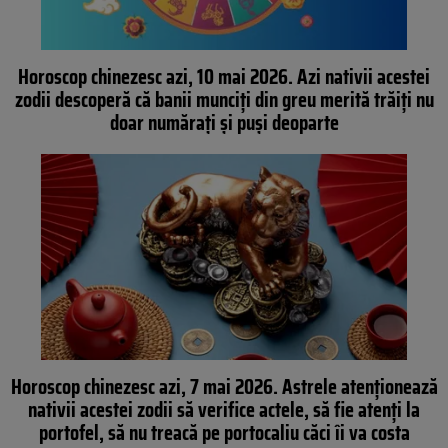
Horoscop chinezesc azi, 10 mai 2026. Azi nativii acestei
zodii descoperă că banii munciți din greu merită trăiți nu
doar numărați și puși deoparte
Horoscop chinezesc azi, 7 mai 2026. Astrele atenționează
nativii acestei zodii să verifice actele, să fie atenți la
portofel, să nu treacă pe portocaliu căci îi va costa