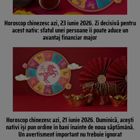
Horoscop chinezesc azi, 23 iunie 2026. Zi decisivă pentru
acest nativ: sfatul unei persoane îi poate aduce un
avantaj financiar major
Horoscop chinezesc azi, 21 iunie 2026. Duminică, acești
nativi își pun ordine în bani înainte de noua săptămână.
Un avertisment important nu trebuie ignorat