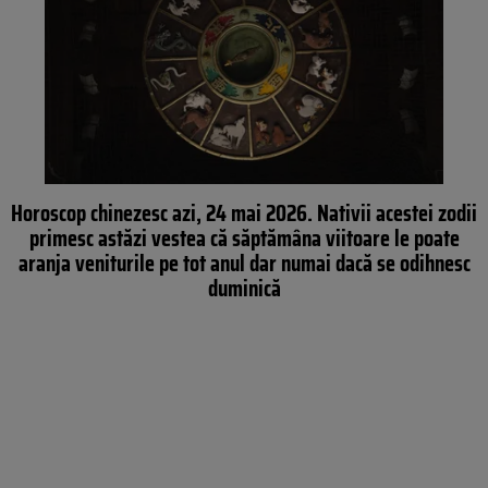
Horoscop chinezesc azi, 24 mai 2026. Nativii acestei zodii
primesc astăzi vestea că săptămâna viitoare le poate
aranja veniturile pe tot anul dar numai dacă se odihnesc
duminică