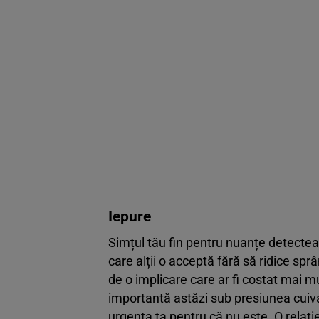
Iepure
Simțul tău fin pentru nuanțe detecteaz
care alții o acceptă fără să ridice sp
de o implicare care ar fi costat mai mu
importantă astăzi sub presiunea cuiva
urgența ta pentru că nu este. O relaț