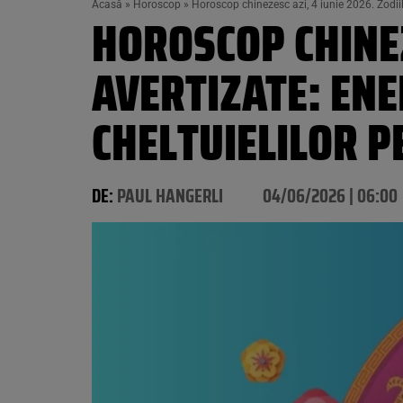
Acasă
»
Horoscop
»
Horoscop chinezesc azi, 4 iunie 2026. Zodiile
HOROSCOP CHINEZ
AVERTIZATE: ENE
CHELTUIELILOR P
DE:
PAUL HANGERLI
04/06/2026 | 06:00