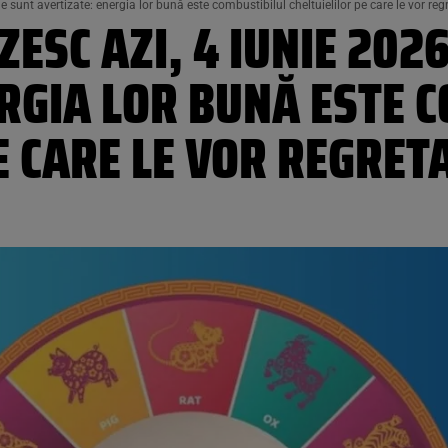
 sunt avertizate: energia lor bună este combustibilul cheltuielilor pe care le vor reg
ESC AZI, 4 IUNIE 2026
RGIA LOR BUNĂ ESTE 
E CARE LE VOR REGRET