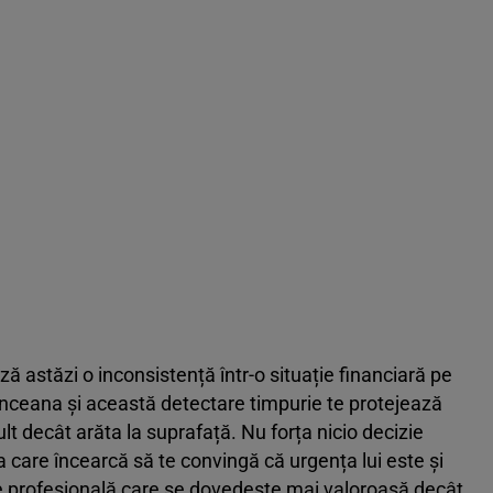
ă astăzi o inconsistență într-o situație financiară pe
rânceana și această detectare timpurie te protejează
lt decât arăta la suprafață. Nu forța nicio decizie
 care încearcă să te convingă că urgența lui este și
ie profesională care se dovedește mai valoroasă decât