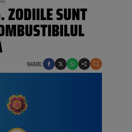
reta
. ZODIILE SUNT
COMBUSTIBILUL
A
SHARE: