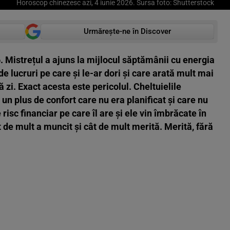
Horoscop chinezesc azi, 4 iunie 2026. Sursa foto: Shutterstock
Urmărește-ne în Discover
. Mistrețul a ajuns la mijlocul săptămânii cu energia
 de lucruri pe care și le-ar dori și care arată mult mai
ă zi. Exact acesta este pericolul. Cheltuielile
n plus de confort care nu era planificat și care nu
isc financiar pe care îl are și ele vin îmbrăcate în
e mult a muncit și cât de mult merită. Merită, fără