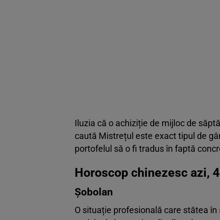
Iluzia că o achiziție de mijloc de să
caută Mistrețul este exact tipul de gân
portofelul să o fi tradus în faptă concr
Horoscop chinezesc azi, 4
Șobolan
O situație profesională care stătea î