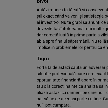
Bivol
Astăzi munca ta tăcută și consecventă 
știi exact când va veni și satisfacția
ai investit-o. Nu te grăbi să anunți ce 
dovezile fac întotdeauna mai mult zg
dar corectă luată în prima parte a zile
abia spre finalul săptămânii. Nu te lăs
implice în problemele lor pentru că en
Tigru
Forța ta de astăzi caută un adversar p
situație profesională care cere exact t
oportunitate financiară apare în prima 
tău o ia corect înainte ca analiza să i
aliaza astăzi cu oameni pe care nu îi
par să fie de aceeași parte cu tine. C
nu îl pot cumpăra.