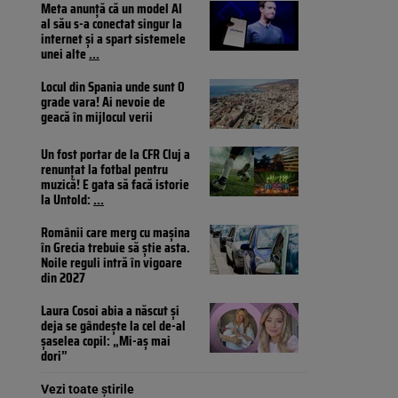
Meta anunță că un model AI
al său s-a conectat singur la
internet și a spart sistemele
unei alte
...
Locul din Spania unde sunt 0
grade vara! Ai nevoie de
geacă în mijlocul verii
Un fost portar de la CFR Cluj a
renunțat la fotbal pentru
muzică! E gata să facă istorie
la Untold:
...
Românii care merg cu mașina
în Grecia trebuie să știe asta.
Noile reguli intră în vigoare
din 2027
Laura Cosoi abia a născut și
deja se gândește la cel de-al
șaselea copil: „Mi-aș mai
dori”
Vezi toate știrile