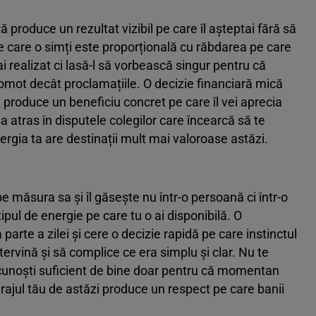
produce un rezultat vizibil pe care îl așteptai fără să
 pe care o simți este proporțională cu răbdarea pe care
ai realizat ci lasă-l să vorbească singur pentru că
omot decât proclamațiile. O decizie financiară mică
i produce un beneficiu concret pe care îl vei aprecia
a atras în disputele colegilor care încearcă să te
ergia ta are destinații mult mai valoroase astăzi.
e măsura sa și îl găsește nu într-o persoană ci într-o
ipul de energie pe care tu o ai disponibilă. O
parte a zilei și cere o decizie rapidă pe care instinctul
ntervină și să complice ce era simplu și clar. Nu te
 cunoști suficient de bine doar pentru că momentan
urajul tău de astăzi produce un respect pe care banii