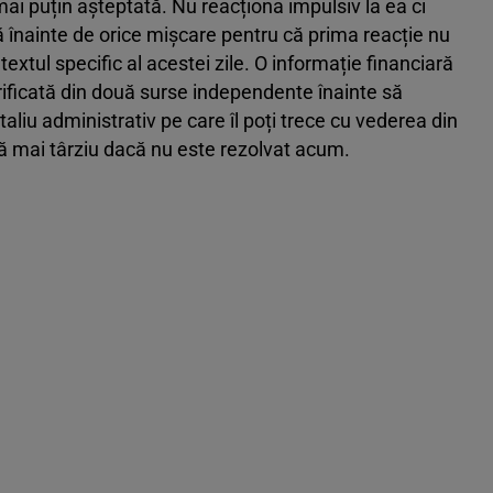
 mai puțin așteptată. Nu reacționa impulsiv la ea ci
ă înainte de orice mișcare pentru că prima reacție nu
xtul specific al acestei zile. O informație financiară
erificată din două surse independente înainte să
etaliu administrativ pe care îl poți trece cu vederea din
ă mai târziu dacă nu este rezolvat acum.