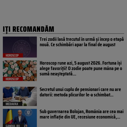
IȚI RECOMANDĂM
Trei zodii lasă trecutul în urmă și încep o etapă
nouă. Ce schimbări apar la final de august
HOROSCOP
Horoscop rune azi, 5 august 2026. Fortuna își
alege favoriții! O zodie poate pune mâna pe o
sumă neașteptată…
HOROSCOP
Secretul unui cuplu de pensionari care nu are
datorii: metoda plicurilor le-a schimbat...
MEDIAFAX
Sub guvernarea Bolojan, România are cea mai
mare inflație din UE, recesiune economică,...
GANDUL.RO