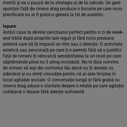
merită și ea o pauză de la strategie și de la calcule. Un gest
spontan față de cineva drag produce o bucurie pe care nicio
planificare nu ar fi putut-o genera la fel de autentic.
Iepure
Astăzi casa ta devine sanctuarul perfect pentru o zi de week-
end trăită după propriile tale reguli și fără nicio presiune
externă care să îți impună un ritm sau o direcție. O activitate
estetică sau senzorială pe care ți-o permiți fără să o justifici
față de nimeni îți reîncarcă sensibilitatea la un nivel pe care
săptămânile pline nu îl ating niciodată. Nu te lăsa convins
de nimeni să ieși din confortul tău dacă nu îți dorești cu
adevărat și nu simți vinovăție pentru că ai ales liniștea în
locul agitației sociale. O conversație lungă și fără grabă cu
cineva drag aduce o claritate despre o relație pe care agitația
cotidiană o lăsase fără atenție suficientă.