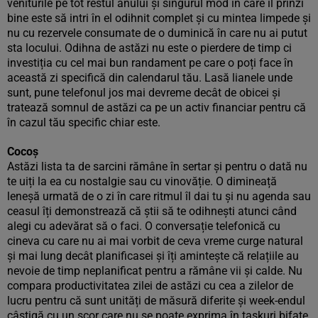
veniturile pe tot restul anului și singurul mod în care îl prinzi
bine este să intri în el odihnit complet și cu mintea limpede și
nu cu rezervele consumate de o duminică în care nu ai putut
sta locului. Odihna de astăzi nu este o pierdere de timp ci
investiția cu cel mai bun randament pe care o poți face în
această zi specifică din calendarul tău. Lasă lianele unde
sunt, pune telefonul jos mai devreme decât de obicei și
tratează somnul de astăzi ca pe un activ financiar pentru că
în cazul tău specific chiar este.
Cocoș
Astăzi lista ta de sarcini rămâne în sertar și pentru o dată nu
te uiți la ea cu nostalgie sau cu vinovăție. O dimineață
leneșă urmată de o zi în care ritmul îl dai tu și nu agenda sau
ceasul îți demonstrează că știi să te odihnești atunci când
alegi cu adevărat să o faci. O conversație telefonică cu
cineva cu care nu ai mai vorbit de ceva vreme curge natural
și mai lung decât planificasei și îți amintește că relațiile au
nevoie de timp neplanificat pentru a rămâne vii și calde. Nu
compara productivitatea zilei de astăzi cu cea a zilelor de
lucru pentru că sunt unități de măsură diferite și week-endul
câștigă cu un scor care nu se poate exprima în taskuri bifate.