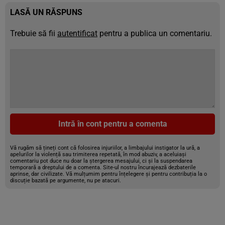
LASĂ UN RĂSPUNS
Trebuie să fii
autentificat
pentru a publica un comentariu.
Intră în cont pentru a comenta
Vă rugăm să țineți cont că folosirea injuriilor, a limbajului instigator la ură, a
apelurilor la violență sau trimiterea repetată, în mod abuziv, a aceluiași
comentariu pot duce nu doar la ștergerea mesajului, ci și la suspendarea
temporară a dreptului de a comenta. Site-ul nostru încurajează dezbaterile
aprinse, dar civilizate. Vă mulțumim pentru înțelegere și pentru contribuția la o
discuție bazată pe argumente, nu pe atacuri.