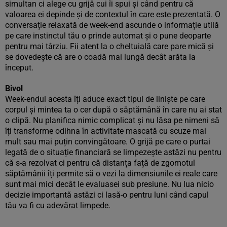
simultan ci alege cu grijă cui îi spui și când pentru că
valoarea ei depinde și de contextul în care este prezentată. O
conversație relaxată de week-end ascunde o informație utilă
pe care instinctul tău o prinde automat și o pune deoparte
pentru mai târziu. Fii atent la o cheltuială care pare mică și
se dovedește că are o coadă mai lungă decât arăta la
început.
Bivol
Week-endul acesta îți aduce exact tipul de liniște pe care
corpul și mintea ta o cer după o săptămână în care nu ai stat
o clipă. Nu planifica nimic complicat și nu lăsa pe nimeni să
îți transforme odihna în activitate mascată cu scuze mai
mult sau mai puțin convingătoare. O grijă pe care o purtai
legată de o situație financiară se limpezește astăzi nu pentru
că s-a rezolvat ci pentru că distanța față de zgomotul
săptămânii îți permite să o vezi la dimensiunile ei reale care
sunt mai mici decât le evaluasei sub presiune. Nu lua nicio
decizie importantă astăzi ci lasă-o pentru luni când capul
tău va fi cu adevărat limpede.