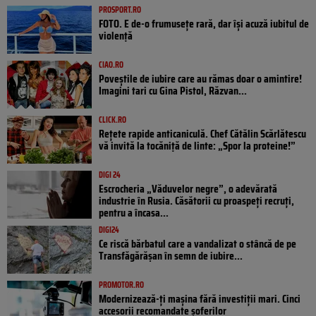
PROSPORT.RO
FOTO. E de-o frumusețe rară, dar își acuză iubitul de
violență
CIAO.RO
Poveştile de iubire care au rămas doar o amintire!
Imagini tari cu Gina Pistol, Răzvan...
CLICK.RO
Rețete rapide anticaniculă. Chef Cătălin Scărlătescu
vă invită la tocăniță de linte: „Spor la proteine!”
DIGI 24
Escrocheria „Văduvelor negre”, o adevărată
industrie în Rusia. Căsătorii cu proaspeți recruți,
pentru a încasa...
DIGI24
Ce riscă bărbatul care a vandalizat o stâncă de pe
Transfăgărășan în semn de iubire...
PROMOTOR.RO
Modernizează-ți mașina fără investiții mari. Cinci
accesorii recomandate șoferilor