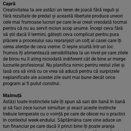
Capră
Creativitatea ta are astăzi un teren de joacă fără reguli și
fără rezultate de predat și această libertate produce uneori
cele mai frumoase lucruri pe care le-ai creat vreodată tocmai
pentru că nu au servit niciun scop anume. Începi ceva fără
să știi dacă îl termini, gătești ceva complicat pentru pura
plăcere a procesului sau rearanjezi un colț al casei care îți
cerea atenție de ceva vreme. O ieșire scurtă într-un loc
frumos îți alimentează sensibilitatea la un nivel pe care zilele
de birou nu îl ating niciodată indiferent cât de bine ar merge
lucrurile profesional. Nu planifica nimic pentru restul zilei și
lasă ora să vină cu ce vrea să aducă pentru că surprizele
neplanificate ale acestei zile sunt mai bune decât orice
program ai fi putut construi.
Maimuță
Astăzi toate instinctele tale îți spun să sari din liană în liană
și să faci zece lucruri simultan și exact aceste instincte
trebuie temperate cu o voință pe care de obicei nu o practici
în contextul week-endului. Săptămâna care vine aduce un
tun financiar pe care dacă îl prinzi bine îți poate aranja