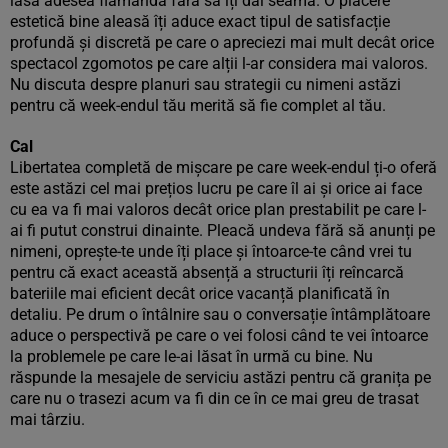
lasă adesea flămândă fără să îți dai seama. O plăcere
estetică bine aleasă îți aduce exact tipul de satisfacție
profundă și discretă pe care o apreciezi mai mult decât orice
spectacol zgomotos pe care alții l-ar considera mai valoros.
Nu discuta despre planuri sau strategii cu nimeni astăzi
pentru că week-endul tău merită să fie complet al tău.
Cal
Libertatea completă de mișcare pe care week-endul ți-o oferă
este astăzi cel mai prețios lucru pe care îl ai și orice ai face
cu ea va fi mai valoros decât orice plan prestabilit pe care l-
ai fi putut construi dinainte. Pleacă undeva fără să anunți pe
nimeni, oprește-te unde îți place și întoarce-te când vrei tu
pentru că exact această absență a structurii îți reîncarcă
bateriile mai eficient decât orice vacanță planificată în
detaliu. Pe drum o întâlnire sau o conversație întâmplătoare
aduce o perspectivă pe care o vei folosi când te vei întoarce
la problemele pe care le-ai lăsat în urmă cu bine. Nu
răspunde la mesajele de serviciu astăzi pentru că granița pe
care nu o trasezi acum va fi din ce în ce mai greu de trasat
mai târziu.