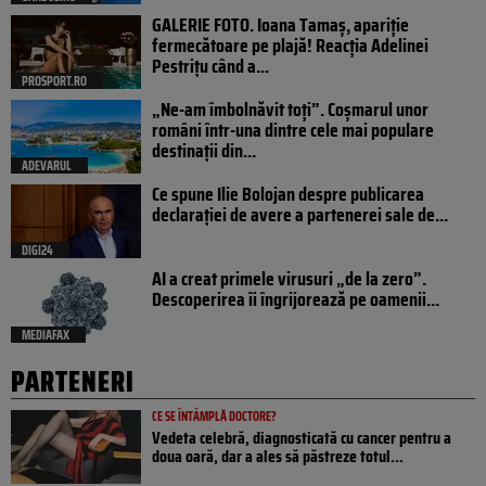
GALERIE FOTO. Ioana Tamaş, apariție
fermecătoare pe plajă! Reacția Adelinei
Pestrițu când a...
PROSPORT.RO
„Ne-am îmbolnăvit toți”. Coșmarul unor
români într-una dintre cele mai populare
destinații din...
ADEVARUL
Ce spune Ilie Bolojan despre publicarea
declarației de avere a partenerei sale de...
DIGI24
AI a creat primele virusuri „de la zero”.
Descoperirea îi îngrijorează pe oamenii...
MEDIAFAX
PARTENERI
CE SE ÎNTÂMPLĂ DOCTORE?
Vedeta celebră, diagnosticată cu cancer pentru a
doua oară, dar a ales să păstreze totul...