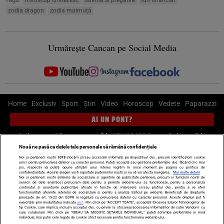
horoscop chinezesc
odihna si pregatire
tun financiar
zodia dragon
zodia maimuță
Urmărește Cancan pe Social Media
Home
Exclusiv
Sport
Știri
Video
Horoscop
Vedete
Paparazzi
AI UN PONT?
Scrie-ne pe Whatsapp
, sună la 0741226226 sau trimite mail la
pont@cancan.ro
Nouă ne pasă ca datele tale personale să rămână confidențiale
Noi și partenerii noștri
1019
stocăm și/sau accesăm informații pe dispozitivul dvs., precum identificatorii cookie
unici pentru prelucrarea datelor cu caracter personal. Puteți accepta sau gestiona preferințele dvs. făcând clic mai
Știri interne
Știri externe
Politică
jos, respectiv vă puteți opune utilizării unui interes legitim în orice moment pe pagina cu politica de
confidențialitate. Aceste alegeri vor fi raportate partenerilor noștri și nu vă vor afecta navigarea.
Mai multe detalii
Noi si partenerii nostri (retelele de socializare si agentiile de publicitate partenere, precum si furnizorii nostri de
servicii de date analitice) prelucram date pentru a permite website-ului sa functioneze, pentru a personaliza
Ultimele stiri
Diete
Insula Iubirii
Dictionar de vise
LIFE STYLE
continutul si anunturile publicitare afisate in functie de interesele si/sau profilul dvs., pentru a va oferi
functionalitati aferente retelelor de socializare si pentru a analiza traficul pe website. Beneficiati de drepturile
Horoscop
prevazute de art. 15-22 din GDPR in legatura cu prelucrarea datelor cu caracter personal. Aceste drepturi pot fi
exercitate prin modalitatea indicata
aici
. Prin click pe “ACCEPT TOATE”, acceptati folosirea tuturor Tehnologiilor de
tip Cookie, care implica inclusiv acceptul dvs. cu privire la stocarea/accesarea informatiilor de catre Vendor-ii cu
Echipa editorială
Termeni si condiții
Politica de confidențialitate
care colaboram. Prin click pe “VREAU SA MODIFIC SETARILE INDIVIDUAL” puteti schimba preferintele in mod
individual, mai putin cele legate de cookie strict necesare pentru functionarea website-ului.