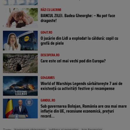
RÂZI CU LACRIMI
BANCUL ZILEI. Badea Gheorghe: – Nu pot face
dragoste!
GO4IT.RO
O jucărie din Lidl a explodat la căldură: copil cu
grefă de piele
DESCOPERA.RO
Care este cel mai vechi pod din Europa?
GO4GAMES
World of Warships Legends sărbătorește 7 ani de
existență cu activități festive și recompense
GANDUL.RO
Sub guvernarea Bolojan, România are cea mai mare
inflație din UE, recesiune economică, prețuri
record...
Tags: