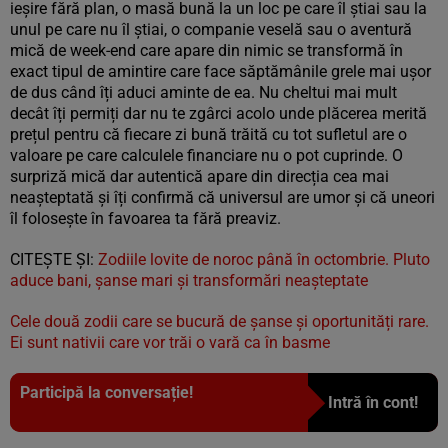
ieșire fără plan, o masă bună la un loc pe care îl știai sau la
unul pe care nu îl știai, o companie veselă sau o aventură
mică de week-end care apare din nimic se transformă în
exact tipul de amintire care face săptămânile grele mai ușor
de dus când îți aduci aminte de ea. Nu cheltui mai mult
decât îți permiți dar nu te zgârci acolo unde plăcerea merită
prețul pentru că fiecare zi bună trăită cu tot sufletul are o
valoare pe care calculele financiare nu o pot cuprinde. O
surpriză mică dar autentică apare din direcția cea mai
neașteptată și îți confirmă că universul are umor și că uneori
îl folosește în favoarea ta fără preaviz.
CITEȘTE ȘI:
Zodiile lovite de noroc până în octombrie. Pluto
aduce bani, șanse mari și transformări neașteptate
Cele două zodii care se bucură de șanse și oportunități rare.
Ei sunt nativii care vor trăi o vară ca în basme
Participă la conversație!
Intră în cont!