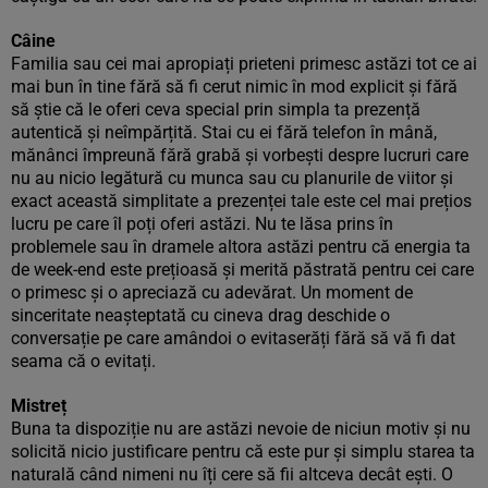
Câine
Familia sau cei mai apropiați prieteni primesc astăzi tot ce ai
mai bun în tine fără să fi cerut nimic în mod explicit și fără
să știe că le oferi ceva special prin simpla ta prezență
autentică și neîmpărțită. Stai cu ei fără telefon în mână,
mănânci împreună fără grabă și vorbești despre lucruri care
nu au nicio legătură cu munca sau cu planurile de viitor și
exact această simplitate a prezenței tale este cel mai prețios
lucru pe care îl poți oferi astăzi. Nu te lăsa prins în
problemele sau în dramele altora astăzi pentru că energia ta
de week-end este prețioasă și merită păstrată pentru cei care
o primesc și o apreciază cu adevărat. Un moment de
sinceritate neașteptată cu cineva drag deschide o
conversație pe care amândoi o evitaserăți fără să vă fi dat
seama că o evitați.
Mistreț
Buna ta dispoziție nu are astăzi nevoie de niciun motiv și nu
solicită nicio justificare pentru că este pur și simplu starea ta
naturală când nimeni nu îți cere să fii altceva decât ești. O