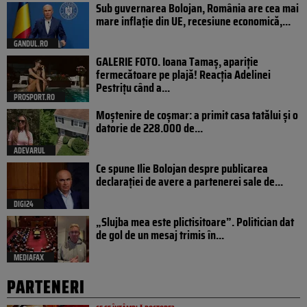
Sub guvernarea Bolojan, România are cea mai
mare inflație din UE, recesiune economică,...
GANDUL.RO
GALERIE FOTO. Ioana Tamaş, apariție
fermecătoare pe plajă! Reacția Adelinei
Pestrițu când a...
PROSPORT.RO
Moștenire de coșmar: a primit casa tatălui și o
datorie de 228.000 de...
ADEVARUL
Ce spune Ilie Bolojan despre publicarea
declarației de avere a partenerei sale de...
DIGI24
„Slujba mea este plictisitoare”. Politician dat
de gol de un mesaj trimis în...
MEDIAFAX
PARTENERI