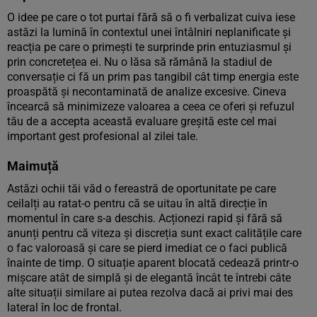
O idee pe care o tot purtai fără să o fi verbalizat cuiva iese
astăzi la lumină în contextul unei întâlniri neplanificate și
reacția pe care o primești te surprinde prin entuziasmul și
prin concretețea ei. Nu o lăsa să rămână la stadiul de
conversație ci fă un prim pas tangibil cât timp energia este
proaspătă și necontaminată de analize excesive. Cineva
încearcă să minimizeze valoarea a ceea ce oferi și refuzul
tău de a accepta această evaluare greșită este cel mai
important gest profesional al zilei tale.
Maimuță
Astăzi ochii tăi văd o fereastră de oportunitate pe care
ceilalți au ratat-o pentru că se uitau în altă direcție în
momentul în care s-a deschis. Acționezi rapid și fără să
anunți pentru că viteza și discreția sunt exact calitățile care
o fac valoroasă și care se pierd imediat ce o faci publică
înainte de timp. O situație aparent blocată cedează printr-o
mișcare atât de simplă și de elegantă încât te întrebi câte
alte situații similare ai putea rezolva dacă ai privi mai des
lateral în loc de frontal.