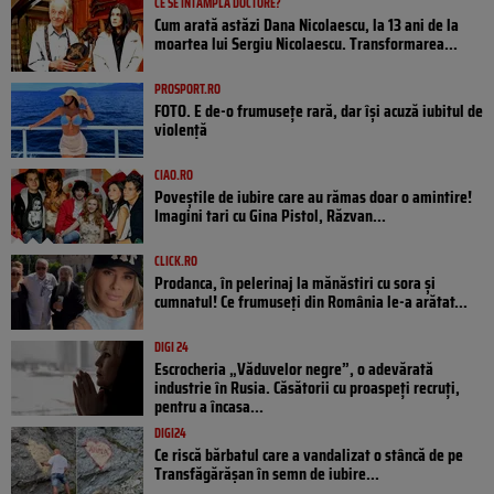
CE SE ÎNTÂMPLĂ DOCTORE?
Cum arată astăzi Dana Nicolaescu, la 13 ani de la
moartea lui Sergiu Nicolaescu. Transformarea...
PROSPORT.RO
FOTO. E de-o frumusețe rară, dar își acuză iubitul de
violență
CIAO.RO
Poveştile de iubire care au rămas doar o amintire!
Imagini tari cu Gina Pistol, Răzvan...
CLICK.RO
Prodanca, în pelerinaj la mănăstiri cu sora și
cumnatul! Ce frumuseți din România le-a arătat...
DIGI 24
Escrocheria „Văduvelor negre”, o adevărată
industrie în Rusia. Căsătorii cu proaspeți recruți,
pentru a încasa...
DIGI24
Ce riscă bărbatul care a vandalizat o stâncă de pe
Transfăgărășan în semn de iubire...