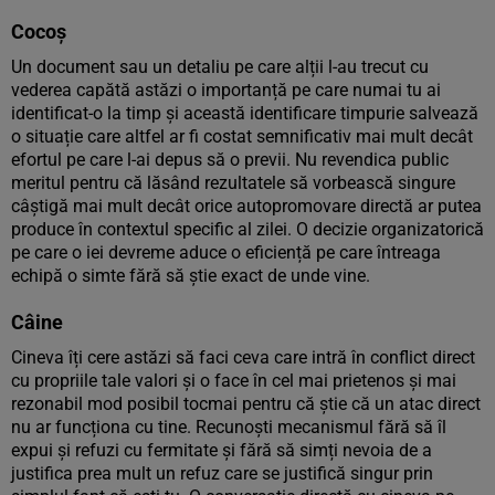
Cocoș
Un document sau un detaliu pe care alții l-au trecut cu
vederea capătă astăzi o importanță pe care numai tu ai
identificat-o la timp și această identificare timpurie salvează
o situație care altfel ar fi costat semnificativ mai mult decât
efortul pe care l-ai depus să o previi. Nu revendica public
meritul pentru că lăsând rezultatele să vorbească singure
câștigă mai mult decât orice autopromovare directă ar putea
produce în contextul specific al zilei. O decizie organizatorică
pe care o iei devreme aduce o eficiență pe care întreaga
echipă o simte fără să știe exact de unde vine.
Câine
Cineva îți cere astăzi să faci ceva care intră în conflict direct
cu propriile tale valori și o face în cel mai prietenos și mai
rezonabil mod posibil tocmai pentru că știe că un atac direct
nu ar funcționa cu tine. Recunoști mecanismul fără să îl
expui și refuzi cu fermitate și fără să simți nevoia de a
justifica prea mult un refuz care se justifică singur prin