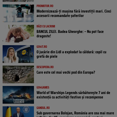
PROMOTOR.RO
Modernizează-ți mașina fără investiții mari. Cinci
accesorii recomandate șoferilor
RÂZI CU LACRIMI
BANCUL ZILEI. Badea Gheorghe: – Nu pot face
dragoste!
GO4IT.RO
O jucărie din Lidl a explodat la căldură: copil cu
grefă de piele
DESCOPERA.RO
Care este cel mai vechi pod din Europa?
GO4GAMES
World of Warships Legends sărbătorește 7 ani de
existență cu activități festive și recompense
GANDUL.RO
Sub guvernarea Bolojan, România are cea mai mare