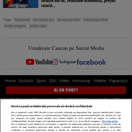
inflație din UE, recesiune economică, prețuri
record...
Tags:
horoscop
horoscop azi
horoscop rune
horoscop zilnic
zodia dragon
zodia tigru
Urmărește Cancan pe Social Media
Home
Exclusiv
Sport
Știri
Video
Horoscop
Vedete
Paparazzi
AI UN PONT?
Scrie-ne pe Whatsapp
, sună la 0741226226 sau trimite mail la
pont@cancan.ro
Nouă ne pasă ca datele tale personale să rămână confidențiale
Noi și partenerii noștri
1017
stocăm și/sau accesăm informații pe dispozitivul dvs., precum identificatorii cookie
unici pentru prelucrarea datelor cu caracter personal. Puteți accepta sau gestiona preferințele dvs. făcând clic mai
Știri interne
Știri externe
Politică
jos, respectiv vă puteți opune utilizării unui interes legitim în orice moment pe pagina cu politica de
confidențialitate. Aceste alegeri vor fi raportate partenerilor noștri și nu vă vor afecta navigarea.
Mai multe detalii
Noi si partenerii nostri (retelele de socializare si agentiile de publicitate partenere, precum si furnizorii nostri de
servicii de date analitice) prelucram date pentru a permite website-ului sa functioneze, pentru a personaliza
Ultimele stiri
Diete
Insula Iubirii
Dictionar de vise
LIFE STYLE
continutul si anunturile publicitare afisate in functie de interesele si/sau profilul dvs., pentru a va oferi