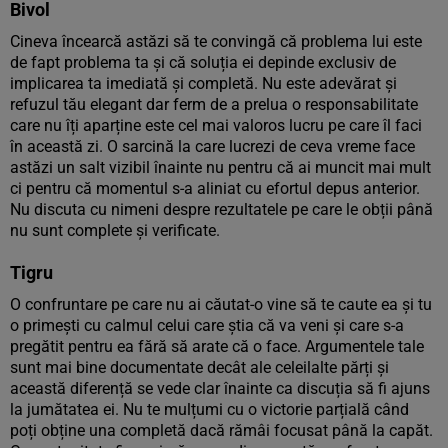
Bivol
Cineva încearcă astăzi să te convingă că problema lui este
de fapt problema ta și că soluția ei depinde exclusiv de
implicarea ta imediată și completă. Nu este adevărat și
refuzul tău elegant dar ferm de a prelua o responsabilitate
care nu îți aparține este cel mai valoros lucru pe care îl faci
în această zi. O sarcină la care lucrezi de ceva vreme face
astăzi un salt vizibil înainte nu pentru că ai muncit mai mult
ci pentru că momentul s-a aliniat cu efortul depus anterior.
Nu discuta cu nimeni despre rezultatele pe care le obții până
nu sunt complete și verificate.
Tigru
O confruntare pe care nu ai căutat-o vine să te caute ea și tu
o primești cu calmul celui care știa că va veni și care s-a
pregătit pentru ea fără să arate că o face. Argumentele tale
sunt mai bine documentate decât ale celeilalte părți și
această diferență se vede clar înainte ca discuția să fi ajuns
la jumătatea ei. Nu te mulțumi cu o victorie parțială când
poți obține una completă dacă rămâi focusat până la capăt.