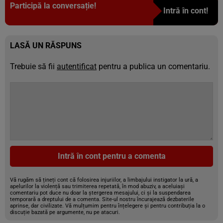
Participă la conversație!
Intră în cont!
LASĂ UN RĂSPUNS
Trebuie să fii
autentificat
pentru a publica un comentariu.
Intră în cont pentru a comenta
Vă rugăm să țineți cont că folosirea injuriilor, a limbajului instigator la ură, a
apelurilor la violență sau trimiterea repetată, în mod abuziv, a aceluiași
comentariu pot duce nu doar la ștergerea mesajului, ci și la suspendarea
temporară a dreptului de a comenta. Site-ul nostru încurajează dezbaterile
aprinse, dar civilizate. Vă mulțumim pentru înțelegere și pentru contribuția la o
discuție bazată pe argumente, nu pe atacuri.