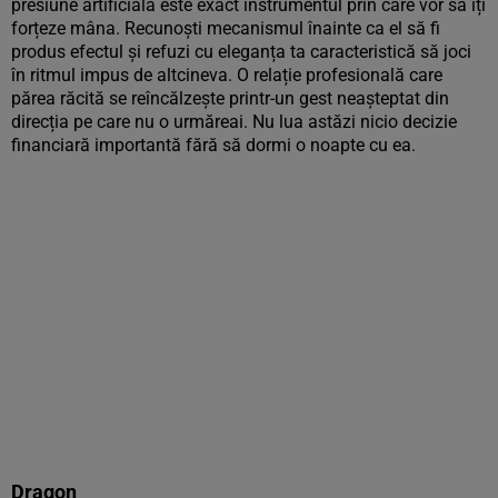
presiune artificială este exact instrumentul prin care vor să îți
forțeze mâna. Recunoști mecanismul înainte ca el să fi
produs efectul și refuzi cu eleganța ta caracteristică să joci
în ritmul impus de altcineva. O relație profesională care
părea răcită se reîncălzește printr-un gest neașteptat din
direcția pe care nu o urmăreai. Nu lua astăzi nicio decizie
financiară importantă fără să dormi o noapte cu ea.
Dragon