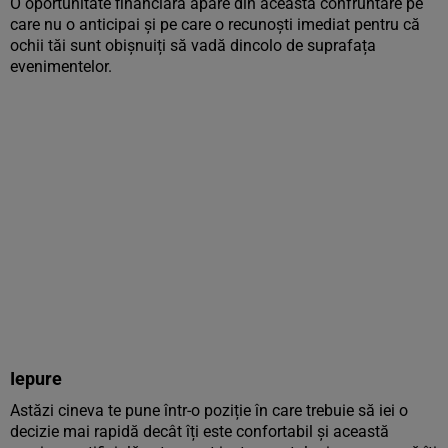
O oportunitate financiară apare din această confruntare pe
care nu o anticipai și pe care o recunoști imediat pentru că
ochii tăi sunt obișnuiți să vadă dincolo de suprafața
evenimentelor.
Iepure
Astăzi cineva te pune într-o poziție în care trebuie să iei o
decizie mai rapidă decât îți este confortabil și această