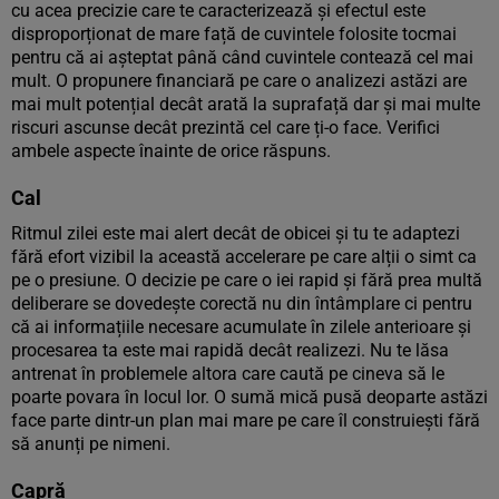
cu acea precizie care te caracterizează și efectul este
disproporționat de mare față de cuvintele folosite tocmai
pentru că ai așteptat până când cuvintele contează cel mai
mult. O propunere financiară pe care o analizezi astăzi are
mai mult potențial decât arată la suprafață dar și mai multe
riscuri ascunse decât prezintă cel care ți-o face. Verifici
ambele aspecte înainte de orice răspuns.
Cal
Ritmul zilei este mai alert decât de obicei și tu te adaptezi
fără efort vizibil la această accelerare pe care alții o simt ca
pe o presiune. O decizie pe care o iei rapid și fără prea multă
deliberare se dovedește corectă nu din întâmplare ci pentru
că ai informațiile necesare acumulate în zilele anterioare și
procesarea ta este mai rapidă decât realizezi. Nu te lăsa
antrenat în problemele altora care caută pe cineva să le
poarte povara în locul lor. O sumă mică pusă deoparte astăzi
face parte dintr-un plan mai mare pe care îl construiești fără
să anunți pe nimeni.
Capră