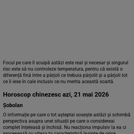
Focul pe care îl scuipă astăzi este real și necesar și singurul
risc este să nu controleze temperatura, pentru că există o
diferență fină între a pârjoli ce trebuia pârjolit și a pârjoli tot
ce îi iese în cale inclusiv ce nu merita această soartă.
Horoscop chinezesc azi, 21 mai 2026
Șobolan
O informație pe care o tot așteptai sosește astăzi și schimbă
perspectiva asupra unei situații pe care o considereai
complet înțeleasă și închisă. Nu reacționa impulsiv la ea ci
procesează cu viteza ta caracteristică înainte de orice