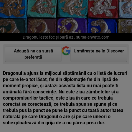
Dragonul este foc și pară azi, sursa-envato.com
Adaugă-ne ca sursă
Urmărește-ne în Discover
preferată
Dragonul a ajuns la mijlocul săptămânii cu o listă de lucruri
pe care le-a tot lăsat, fie din diplomație fie din lipsă de
moment propice, și astăzi această listă nu mai poate fi
amânată fără consecințe. Nu este ziua zâmbetelor și a
compromisurilor tactice, este ziua în care ce trebuia
corectat se corectează, ce trebuia spus se spune și ce
trebuia pus la punct se pune la punct cu toată autoritatea
naturală pe care Dragonul o are și pe care uneori o
subexploatează din grija de a nu părea prea dur.