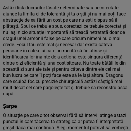
Astăzi lista lucrurilor lăsate neterminate sau necorectate
ajunge la limita ei de toleranță și tu o știi și nu mai poți face
abstracție de ea fără un cost pe care nu ești dispus să îl
plătești. Spui ce trebuie spus, corectezi ce trebuie corectat și
nu lași nicio situație importantă să treacă netratată doar de
dragul unei armonii false pe care oricum nimeni nu o mai
crede. Focul tău este real și necesar dar există câteva
persoane în calea lui care nu merită să fie atinse și
identificarea lor înainte de a acționa este singura diferență
dintre o zi eficientă și una costisitoare. Nu toate bătăliile din
această zi sunt ale tale și pentru câteva dintre ele cel mai
bun lucru pe care îl poți face este să le lași altora. Dragonul
care scuipă foc cu precizie chirurgicală astăzi câștigă mai
mult decât cel care pârjolește tot și trebuie să reconstruiască
după.
Șarpe
O situație pe care o tot observai fără să intervii atinge astăzi
punctul în care tăcerea ta strategică ar putea fi interpretată
greșit dacă mai continuă. Alegi momentul potrivit să vorbești