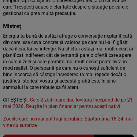
simplul fapt că ești tu. O conversație directă cu cineva pe
care îl respecți aduce o claritate despre o situație pe care o
gestionai cu prea multă precauție.
Mistreț
Energia ta bună de astăzi atrage o conversație neplanificată
din care iese ceva concret și valoros pe care nu l-ai fi găsit
dacă îl căutai cu intenție. Nu cheltui astăzi mai mult decât ai
planificat indiferent cât de tentantă pare o ofertă care apare
în cursul zilei și care promite mai mult decât poate livra în
mod realist. O persoană pe care nu o cunoști suficient de
bine încearcă să câștige încrederea ta mai repede decât o
justifică istoricul vostru și această grabă este în sine
semnalul la care trebuie să fii atent.
CITEȘTE ȘI:
Cele 2 zodii care dau lovitura începând de pe 21
mai 2026. Reușite în plan financiar pentru acești nativi
Zodiile care nu mai pot fugi de iubire. Săptămâna 18-24 mai
vine cu surprize