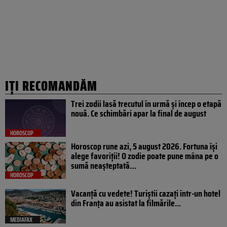
IȚI RECOMANDĂM
Trei zodii lasă trecutul în urmă și încep o etapă
nouă. Ce schimbări apar la final de august
HOROSCOP
Horoscop rune azi, 5 august 2026. Fortuna își
alege favoriții! O zodie poate pune mâna pe o
sumă neașteptată…
HOROSCOP
Vacanță cu vedete! Turiștii cazați într-un hotel
din Franța au asistat la filmările...
MEDIAFAX