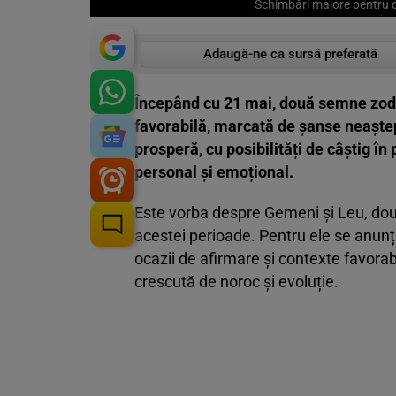
Schimbări majore pentru do
Adaugă-ne ca sursă preferată
Începând cu 21 mai, două semne zodia
favorabilă, marcată de șanse neaștep
prosperă, cu posibilități de câștig î
personal și emoțional.
Este vorba despre Gemeni și Leu, două
acestei perioade. Pentru ele se anunță
ocazii de afirmare și contexte favorabi
crescută de noroc și evoluție.