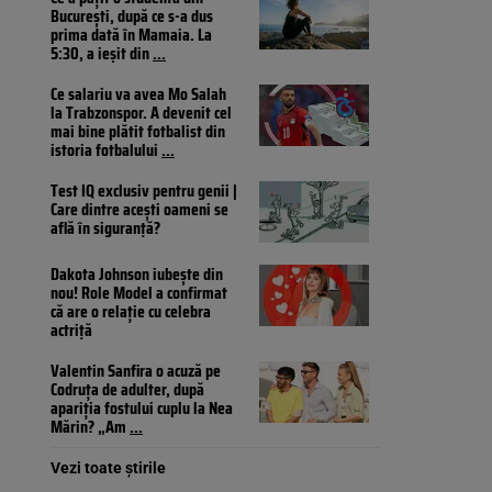
București, după ce s-a dus
prima dată în Mamaia. La
5:30, a ieșit din
...
Ce salariu va avea Mo Salah
la Trabzonspor. A devenit cel
mai bine plătit fotbalist din
istoria fotbalului
...
Test IQ exclusiv pentru genii |
Care dintre acești oameni se
află în siguranță?
Dakota Johnson iubește din
nou! Role Model a confirmat
că are o relație cu celebra
actriță
Valentin Sanfira o acuză pe
Codruța de adulter, după
apariția fostului cuplu la Nea
Mărin? „Am
...
Vezi toate știrile