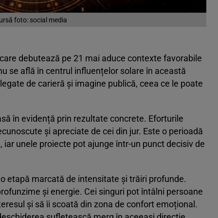
ursă foto: social media
a care debutează pe 21 mai aduce contexte favorabile
nu se află în centrul influențelor solare în această
legate de carieră și imagine publică, ceea ce le poate
asă în evidență prin rezultate concrete. Eforturile
cunoscute și apreciate de cei din jur. Este o perioadă
, iar unele proiecte pot ajunge într-un punct decisiv de
o etapă marcată de intensitate și trăiri profunde.
rofunzime și energie. Cei singuri pot întâlni persoane
teresul și să îi scoată din zona de confort emoțional.
 deschiderea sufletească merg în aceeași direcție.