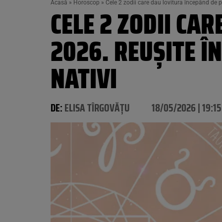
Acasă
»
Horoscop
»
Cele 2 zodii care dau lovitura începând de p
CELE 2 ZODII CA
2026. REUȘITE Î
NATIVI
DE:
ELISA TÎRGOVĂȚU
18/05/2026 | 19:15