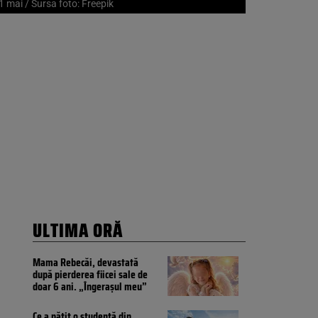
1 mai / Sursa foto: Freepik
ULTIMA ORĂ
Mama Rebecăi, devastată
după pierderea fiicei sale de
doar 6 ani. „Îngerașul meu”
Ce a pățit o studentă din