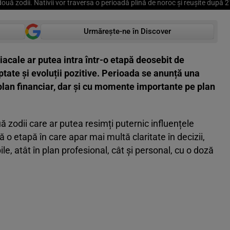
uă zodii. Nativii vor traversa o perioadă plină de noroc și reușite după 2
Urmărește-ne în Discover
cale ar putea intra într-o etapă deosebit de
tate și evoluții pozitive. Perioada se anunță una
n plan financiar, dar și cu momente importante pe plan
 zodii care ar putea resimți puternic influențele
 o etapă în care apar mai multă claritate în decizii,
le, atât în plan profesional, cât și personal, cu o doză