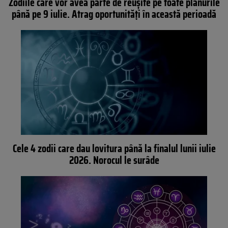
Zodiile care vor avea parte de reușite pe toate planurile
până pe 9 iulie. Atrag oportunități în această perioadă
Cele 4 zodii care dau lovitura până la finalul lunii iulie
2026. Norocul le surâde