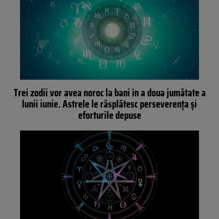
Trei zodii vor avea noroc la bani în a doua jumătate a
lunii iunie. Astrele le răsplătesc perseverența și
eforturile depuse