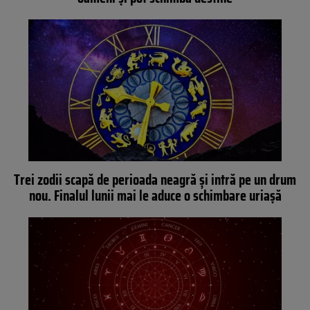
Trei zodii scapă de perioada neagră și intră pe un drum
nou. Finalul lunii mai le aduce o schimbare uriașă