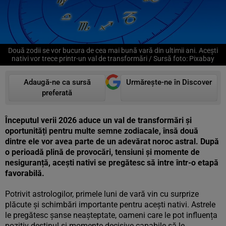
Două zodii se vor bucura de cea mai bună vară din ultimii ani. Acești
nativi vor trece printr-un val de transformări / Sursă foto: Pixabay
Adaugă-ne ca sursă
Urmărește-ne în Discover
preferată
Începutul verii 2026 aduce un val de transformări și
oportunități pentru multe semne zodiacale, însă două
dintre ele vor avea parte de un adevărat noroc astral. După
o perioadă plină de provocări, tensiuni și momente de
nesiguranță, acești nativi se pregătesc să intre într-o etapă
favorabilă.
Potrivit astrologilor, primele luni de vară vin cu surprize
plăcute și schimbări importante pentru acești nativi. Astrele
le pregătesc șanse neașteptate, oameni care le pot influența
pozitiv destinul și momente decisive capabile să le