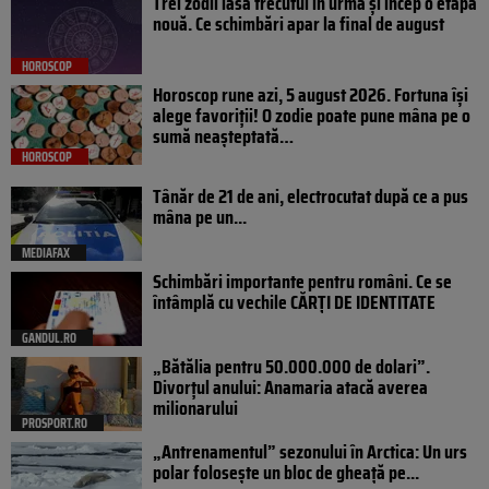
Trei zodii lasă trecutul în urmă și încep o etapă
nouă. Ce schimbări apar la final de august
HOROSCOP
Horoscop rune azi, 5 august 2026. Fortuna își
alege favoriții! O zodie poate pune mâna pe o
sumă neașteptată…
HOROSCOP
Tânăr de 21 de ani, electrocutat după ce a pus
mâna pe un...
MEDIAFAX
Schimbări importante pentru români. Ce se
întâmplă cu vechile CĂRȚI DE IDENTITATE
GANDUL.RO
„Bătălia pentru 50.000.000 de dolari”.
Divorțul anului: Anamaria atacă averea
milionarului
PROSPORT.RO
„Antrenamentul” sezonului în Arctica: Un urs
polar folosește un bloc de gheață pe...