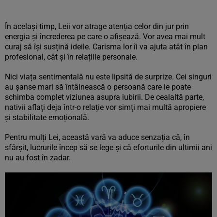
În același timp, Leii vor atrage atenția celor din jur prin
energia și încrederea pe care o afișează. Vor avea mai mult
curaj să își susțină ideile. Carisma lor îi va ajuta atât în plan
profesional, cât și în relațiile personale.
Nici viața sentimentală nu este lipsită de surprize. Cei singuri
au șanse mari să întâlnească o persoană care le poate
schimba complet viziunea asupra iubirii. De cealaltă parte,
nativii aflați deja într-o relație vor simți mai multă apropiere
și stabilitate emoțională.
Pentru mulți Lei, această vară va aduce senzația că, în
sfârșit, lucrurile încep să se lege și că eforturile din ultimii ani
nu au fost în zadar.