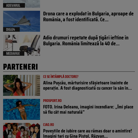
ADEVARUL
Drona care a explodat în Bulgaria, aproape de
România, a fost identificată. Ce...
DIGI24
Adio drumuri repetate după țigări ieftine în
Bulgaria. România limitează la 40 de...
MEDIAFAX
PARTENERI
CE SE ÎNTÂMPLĂ DOCTORE?
Alina Pușcău, mărturisire sfâșietoare înainte de
operație. A fost diagnosticată cu cancer la sân în...
PROSPORT.RO
FOTO. Irina Deleanu, imagini incendiare: „Îmi place
să fiu cât mai naturală”
CIAO.RO
Poveştile de iubire care au rămas doar o amintire!
Imagini tari cu Gina Pistol, Răzvan...