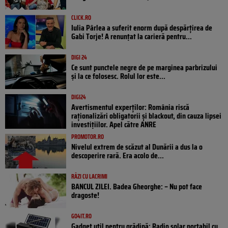
CLICK.RO
Iulia Pârlea a suferit enorm după despărțirea de
Gabi Torje! A renunțat la carieră pentru...
DIGI 24
Ce sunt punctele negre de pe marginea parbrizului
și la ce folosesc. Rolul lor este...
DIGI24
Avertismentul experților: România riscă
raționalizări obligatorii și blackout, din cauza lipsei
investițiilor. Apel către ANRE
PROMOTOR.RO
Nivelul extrem de scăzut al Dunării a dus la o
descoperire rară. Era acolo de...
RÂZI CU LACRIMI
BANCUL ZILEI. Badea Gheorghe: – Nu pot face
dragoste!
GO4IT.RO
Gadget util pentru grădină: Radio solar portabil cu