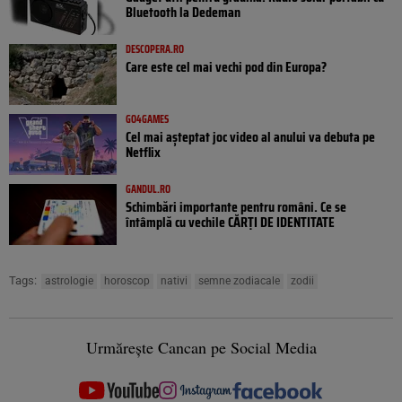
Bluetooth la Dedeman
DESCOPERA.RO
Care este cel mai vechi pod din Europa?
GO4GAMES
Cel mai așteptat joc video al anului va debuta pe
Netflix
GANDUL.RO
Schimbări importante pentru români. Ce se
întâmplă cu vechile CĂRȚI DE IDENTITATE
Tags:
astrologie
horoscop
nativi
semne zodiacale
zodii
Urmărește Cancan pe Social Media