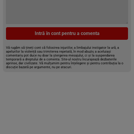
Intră în cont pentru a comenta
Vă rugăm să țineți cont că folosirea injuriilor, a limbajului instigator la ură, a
apelurilor la violență sau trimiterea repetată, în mod abuziv, a aceluiași
comentariu pot duce nu doar la ștergerea mesajului, ci și la suspendarea
temporară a dreptului de a comenta. Site-ul nostru încurajează dezbaterile
aprinse, dar civilizate. Vă mulțumim pentru înțelegere și pentru contribuția la o
discuție bazată pe argumente, nu pe atacuri.