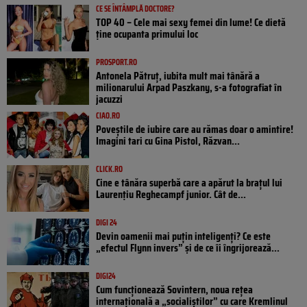
CE SE ÎNTÂMPLĂ DOCTORE?
TOP 40 – Cele mai sexy femei din lume! Ce dietă
ține ocupanta primului loc
PROSPORT.RO
Antonela Pătruț, iubita mult mai tânără a
milionarului Arpad Paszkany, s-a fotografiat în
jacuzzi
CIAO.RO
Poveştile de iubire care au rămas doar o amintire!
Imagini tari cu Gina Pistol, Răzvan...
CLICK.RO
Cine e tânăra superbă care a apărut la brațul lui
Laurențiu Reghecampf junior. Cât de...
DIGI 24
Devin oamenii mai puțin inteligenți? Ce este
„efectul Flynn invers” și de ce îi îngrijorează...
DIGI24
Cum funcționează Sovintern, noua rețea
internațională a „socialiștilor” cu care Kremlinul