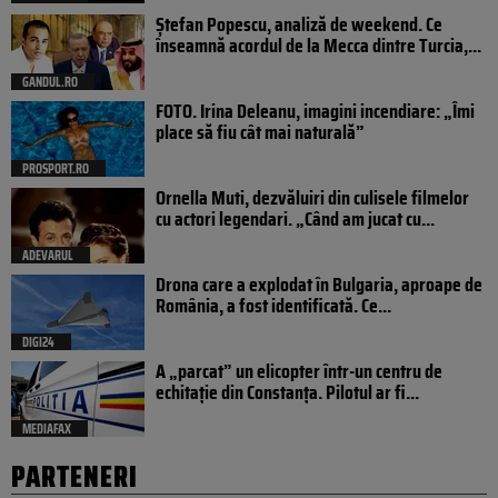
Ștefan Popescu, analiză de weekend. Ce
înseamnă acordul de la Mecca dintre Turcia,...
GANDUL.RO
FOTO. Irina Deleanu, imagini incendiare: „Îmi
place să fiu cât mai naturală”
PROSPORT.RO
Ornella Muti, dezvăluiri din culisele filmelor
cu actori legendari. „Când am jucat cu...
ADEVARUL
Drona care a explodat în Bulgaria, aproape de
România, a fost identificată. Ce...
DIGI24
A „parcat” un elicopter într-un centru de
echitație din Constanța. Pilotul ar fi...
MEDIAFAX
PARTENERI