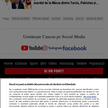
acordul de la Mecca dintre Turcia, Pakistan şi...
Tags:
filmari la bloc
filmari serial
la bloc
maruta
pro tv
serial la bloc
Urmărește Cancan pe Social Media
Home
Exclusiv
Sport
Știri
Video
Horoscop
Vedete
Paparazzi
AI UN PONT?
Scrie-ne pe Whatsapp
, sună la 0741226226 sau trimite mail la
pont@cancan.ro
Nouă ne pasă ca datele tale personale să rămână confidențiale
Noi și partenerii noștri
1019
stocăm și/sau accesăm informații pe dispozitivul dvs., precum identificatorii cookie
unici pentru prelucrarea datelor cu caracter personal. Puteți accepta sau gestiona preferințele dvs. făcând clic mai
Știri interne
Știri externe
Politică
jos, respectiv vă puteți opune utilizării unui interes legitim în orice moment pe pagina cu politica de
confidențialitate. Aceste alegeri vor fi raportate partenerilor noștri și nu vă vor afecta navigarea.
Mai multe detalii
Noi si partenerii nostri (retelele de socializare si agentiile de publicitate partenere, precum si furnizorii nostri de
servicii de date analitice) prelucram date pentru a permite website-ului sa functioneze, pentru a personaliza
Ultimele stiri
Diete
Insula Iubirii
Dictionar de vise
LIFE STYLE
continutul si anunturile publicitare afisate in functie de interesele si/sau profilul dvs., pentru a va oferi
functionalitati aferente retelelor de socializare si pentru a analiza traficul pe website. Beneficiati de drepturile