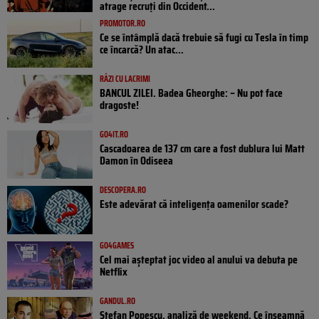
atrage recruți din Occident...
PROMOTOR.RO
Ce se întâmplă dacă trebuie să fugi cu Tesla în timp
ce încarcă? Un atac...
RÂZI CU LACRIMI
BANCUL ZILEI. Badea Gheorghe: – Nu pot face
dragoste!
GO4IT.RO
Cascadoarea de 137 cm care a fost dublura lui Matt
Damon în Odiseea
DESCOPERA.RO
Este adevărat că inteligența oamenilor scade?
GO4GAMES
Cel mai așteptat joc video al anului va debuta pe
Netflix
GANDUL.RO
Ștefan Popescu, analiză de weekend. Ce înseamnă