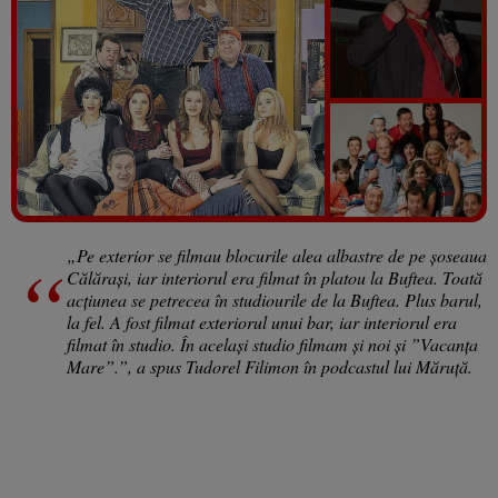
Vezi galeria foto
4 poze
„Pe exterior se filmau blocurile alea albastre de pe șoseaua
Călărași, iar interiorul era filmat în platou la Buftea. Toată
acțiunea se petrecea în studiourile de la Buftea. Plus barul,
la fel. A fost filmat exteriorul unui bar, iar interiorul era
filmat în studio. În același studio filmam și noi și ”Vacanța
Mare”.”, a spus Tudorel Filimon în podcastul lui Măruță.