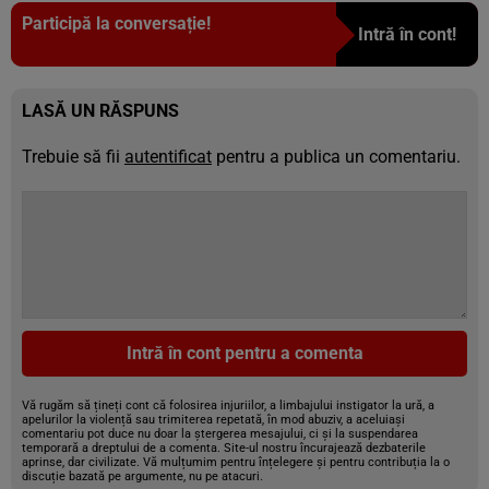
Participă la conversație!
Intră în cont!
LASĂ UN RĂSPUNS
Trebuie să fii
autentificat
pentru a publica un comentariu.
Intră în cont pentru a comenta
Vă rugăm să țineți cont că folosirea injuriilor, a limbajului instigator la ură, a
apelurilor la violență sau trimiterea repetată, în mod abuziv, a aceluiași
comentariu pot duce nu doar la ștergerea mesajului, ci și la suspendarea
temporară a dreptului de a comenta. Site-ul nostru încurajează dezbaterile
aprinse, dar civilizate. Vă mulțumim pentru înțelegere și pentru contribuția la o
discuție bazată pe argumente, nu pe atacuri.