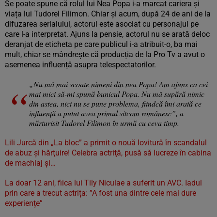
Se poate spune că rolul lui Nea Popa i-a marcat cariera și
viața lui Tudorel Filimon. Chiar și acum, după 24 de ani de la
difuzarea serialului, actorul este asociat cu personajul pe
care l-a interpretat. Ajuns la pensie, actorul nu se arată deloc
deranjat de eticheta pe care publicul i-a atribuit-o, ba mai
mult, chiar se mândrește că producția de la Pro Tv a avut o
asemenea influență asupra telespectatorilor.
„Nu mă mai scoate nimeni din nea Popa! Am ajuns ca cei
mai mici să-mi spună bunicul Popa. Nu mă supără nimic
din astea, nici nu se pune problema, fiindcă îmi arată ce
influență a putut avea primul sitcom românesc”, a
mărturisit Tudorel Filimon în urmă cu ceva timp.
Lili Jurcă din „La bloc” a primit o nouă lovitură în scandalul
de abuz şi hărţuire! Celebra actriţă, pusă să lucreze în cabina
de machiaj şi…
La doar 12 ani, fiica lui Tily Niculae a suferit un AVC. Iadul
prin care a trecut actrița: ”A fost una dintre cele mai dure
experiențe”