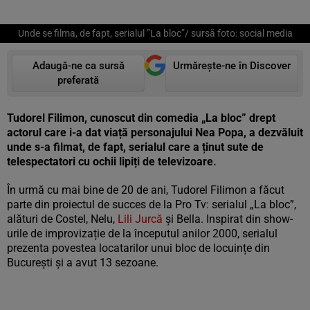
Unde se filma, de fapt, serialul ”La bloc”/ sursă foto: social media
Adaugă-ne ca sursă
Urmărește-ne în Discover
preferată
Tudorel Filimon, cunoscut din comedia „La bloc” drept
actorul care i-a dat viață personajului Nea Popa, a dezvăluit
unde s-a filmat, de fapt, serialul care a ținut sute de
telespectatori cu ochii lipiți de televizoare.
În urmă cu mai bine de 20 de ani, Tudorel Filimon a făcut
parte din proiectul de succes de la Pro Tv: serialul „La bloc”,
alături de Costel, Nelu,
Lili Jurcă
și Bella. Inspirat din show-
urile de improvizație de la începutul anilor 2000, serialul
prezenta povestea locatarilor unui bloc de locuințe din
București și a avut 13 sezoane.