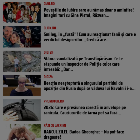
CIAO.RO
Poveştile de iubire care au rămas doar o amintire!
Imagini tari cu Gina Pistol, Răzvan...
CLICK.RO
Smiley, în „fustă”! Cum au reacționat fanii și care e
verdictul designerilor. „Cred că are...
DIGI 24
Stânca vandalizată pe Transfăgărășan. Ce le
răspunde un inspector de Poliție celor care
întreabă: „Dar...
DIGI24
Reacția neașteptată a singurului partidul de
opoziţie din Rusia după ce văduva lui Navalnîi i-a...
PROMOTOR.RO
2026: Care e presiunea corectă în anvelope pe
caniculă. Cauciucurile de iarnă pot să facă...
RÂZI CU LACRIMI
BANCUL ZILEI. Badea Gheorghe: – Nu pot face
dragoste!