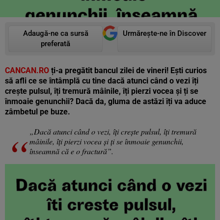
Adaugă-ne ca sursă
Urmărește-ne în Discover
preferată
CANCAN.RO
ți-a pregătit bancul zilei de vineri! Ești curios
să afli ce se întâmplă cu tine dacă atunci când o vezi îți
crește pulsul, îți tremură mâinile, îți pierzi vocea și ți se
înmoaie genunchii? Dacă da, gluma de astăzi îți va aduce
zâmbetul pe buze.
„Dacă atunci când o vezi, îți crește pulsul, îți tremură
mâinile, îți pierzi vocea și ți se înmoaie genunchii,
înseamnă că e o fractură”.