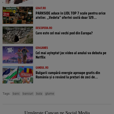
GO4IT.RO
PARKSIDE aduce în LIDL TOP 7 scule pentru orice
atelier. „Vedeta” ofertei costă doar 129...
DESCOPERA.RO
Care este cel mai vechi pod din Europa?
GO4GAMES
Cel mai așteptat joc video al anului va debuta pe
Netflix
GANDUL.RO
Bulgarii cumpără energie aproape gratis din
România și o revând la prețuri de zeci de...
Tags:
banc
bancuri
bula
glume
Urmărește Cancan pe Social Media