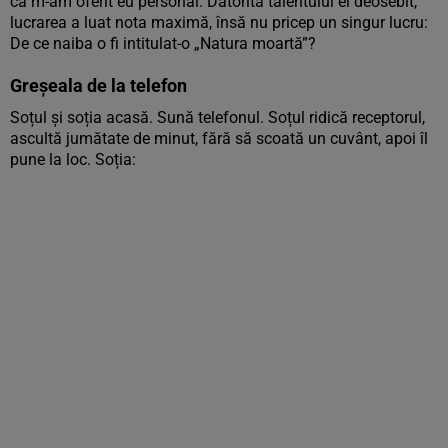
că m-am oferit eu personal. Datorită talentului ei deosebit,
lucrarea a luat nota maximă, însă nu pricep un singur lucru:
De ce naiba o fi intitulat-o „Natura moartă”?
Greșeala de la telefon
Soțul și soția acasă. Sună telefonul. Soțul ridică receptorul,
ascultă jumătate de minut, fără să scoată un cuvânt, apoi îl
pune la loc. Soția: