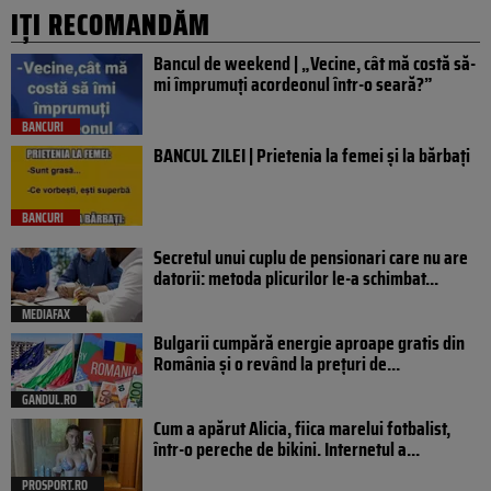
IȚI RECOMANDĂM
Bancul de weekend | „Vecine, cât mă costă să-
mi împrumuți acordeonul într-o seară?”
BANCURI
BANCUL ZILEI | Prietenia la femei și la bărbați
BANCURI
Secretul unui cuplu de pensionari care nu are
datorii: metoda plicurilor le-a schimbat...
MEDIAFAX
Bulgarii cumpără energie aproape gratis din
România și o revând la prețuri de...
GANDUL.RO
Cum a apărut Alicia, fiica marelui fotbalist,
într-o pereche de bikini. Internetul a...
PROSPORT.RO