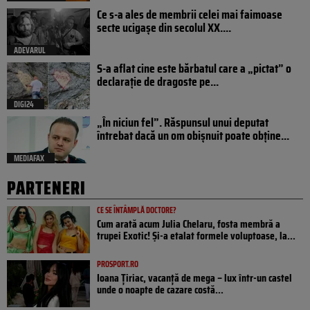
Ce s-a ales de membrii celei mai faimoase
secte ucigașe din secolul XX....
ADEVARUL
S-a aflat cine este bărbatul care a „pictat” o
declarație de dragoste pe...
DIGI24
„În niciun fel”. Răspunsul unui deputat
întrebat dacă un om obișnuit poate obține...
MEDIAFAX
PARTENERI
CE SE ÎNTÂMPLĂ DOCTORE?
Cum arată acum Julia Chelaru, fosta membră a
trupei Exotic! Și-a etalat formele voluptoase, la...
PROSPORT.RO
Ioana Țiriac, vacanță de mega – lux într-un castel
unde o noapte de cazare costă...