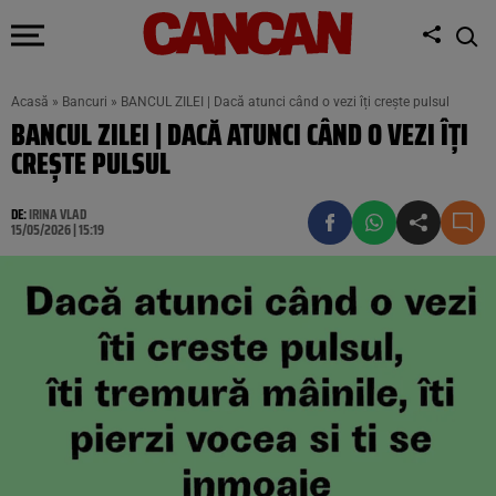
Acasă
»
Bancuri
»
BANCUL ZILEI | Dacă atunci când o vezi îți crește pulsul
BANCUL ZILEI | DACĂ ATUNCI CÂND O VEZI ÎȚI
CREȘTE PULSUL
DE:
IRINA VLAD
15/05/2026 | 15:19