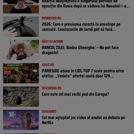
Reacția neașteptată a singurului partidul de
opoziţie din Rusia după ce văduva lui Navalnîi i-a...
PROMOTOR.RO
2026: Care e presiunea corectă în anvelope pe
caniculă. Cauciucurile de iarnă pot să facă...
RÂZI CU LACRIMI
BANCUL ZILEI. Badea Gheorghe: – Nu pot face
dragoste!
GO4IT.RO
PARKSIDE aduce în LIDL TOP 7 scule pentru orice
atelier. „Vedeta” ofertei costă doar 129...
DESCOPERA.RO
Care este cel mai vechi pod din Europa?
GO4GAMES
Cel mai așteptat joc video al anului va debuta pe
Netflix