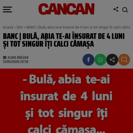
Acasă
»
Știri
»
BANC | Bulă, abia te-ai însurat de 4 luni și tot singur îți calci căma
BANC | BULĂ, ABIA TE-AI ÎNSURAT DE 4 LUNI
ȘI TOT SINGUR ÎȚI CALCI CĂMAȘA
DE:
ALINA DRĂGAN
13/05/2026 | 07:10