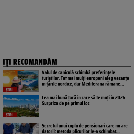
IȚI RECOMANDĂM
Valul de caniculă schimbă preferințele
turiștilor. Tot mai mulți europeni aleg vacanțe
în țările nordice, dar Mediterana rămâne…
ȘTIRI
Cea mai bună țară în care să te muți în 2026.
Surpriza de pe primul loc
ȘTIRI
Secretul unui cuplu de pensionari care nu are
datorii: metoda plicurilor le-a schimbat...