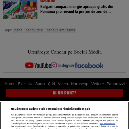
GANDUL.RO
Bulgarii cumpără energie aproape gratis din
România și o revând la prețuri de zeci de...
Tags:
banc
bancul zilei
bancuri amuzante
Urmărește Cancan pe Social Media
Home
Exclusiv
Sport
Știri
Video
Horoscop
Vedete
Paparazzi
AI UN PONT?
Scrie-ne pe Whatsapp
, sună la 0741226226 sau trimite mail la
pont@cancan.ro
Nouă ne pasă ca datele tale personale să rămână confidențiale
Noi și partenerii noștri
1019
stocăm și/sau accesăm informații pe dispozitivul dvs., precum identificatorii cookie
unici pentru prelucrarea datelor cu caracter personal. Puteți accepta sau gestiona preferințele dvs. făcând clic mai
Știri interne
Știri externe
Politică
jos, respectiv vă puteți opune utilizării unui interes legitim în orice moment pe pagina cu politica de
confidențialitate. Aceste alegeri vor fi raportate partenerilor noștri și nu vă vor afecta navigarea.
Mai multe detalii
Noi si partenerii nostri (retelele de socializare si agentiile de publicitate partenere, precum si furnizorii nostri de