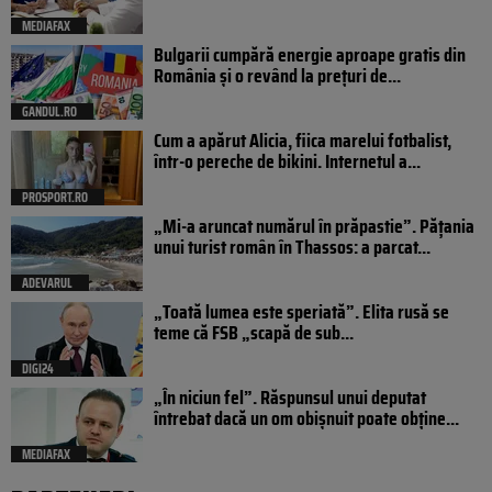
MEDIAFAX
Bulgarii cumpără energie aproape gratis din
România și o revând la prețuri de...
GANDUL.RO
Cum a apărut Alicia, fiica marelui fotbalist,
într-o pereche de bikini. Internetul a...
PROSPORT.RO
„Mi-a aruncat numărul în prăpastie”. Pățania
unui turist român în Thassos: a parcat...
ADEVARUL
„Toată lumea este speriată”. Elita rusă se
teme că FSB „scapă de sub...
DIGI24
„În niciun fel”. Răspunsul unui deputat
întrebat dacă un om obișnuit poate obține...
MEDIAFAX