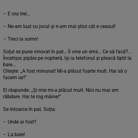
– E ora trei…
– Ne-am luat cu jocul și n-am mai știut cât e ceasul!
– Treci la somn!
Soțul se pune vinovat în pat… Îi vine un sms… Ce să facă?…
Încetișor, pipăie pe noptieră, își ia telefonul și pleacă tiptil la
baie…
Citește: „A fost minunat! Mi-a plăcut foarte mult. Hai să o
facem iar!”
El răspunde: „Și mie mi-a plăcut mult. Nici nu mai am
răbdare. Hai te rog mâine!”
Se întoarce în pat. Soția:
– Unde ai fost?
– La baie!