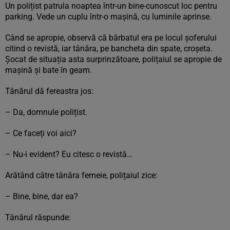
Un polițist patrula noaptea într-un bine-cunoscut loc pentru
parking. Vede un cuplu într-o mașină, cu luminile aprinse.
Când se apropie, observă că bărbatul era pe locul șoferului
citind o revistă, iar tânăra, pe bancheta din spate, croșeta.
Șocat de situația asta surprinzătoare, polițaiul se apropie de
mașină și bate în geam.
Tânărul dă fereastra jos:
– Da, domnule polițist.
– Ce faceți voi aici?
– Nu-i evident? Eu citesc o revistă…
Arătând către tânăra femeie, polițaiul zice:
– Bine, bine, dar ea?
Tânărul răspunde: