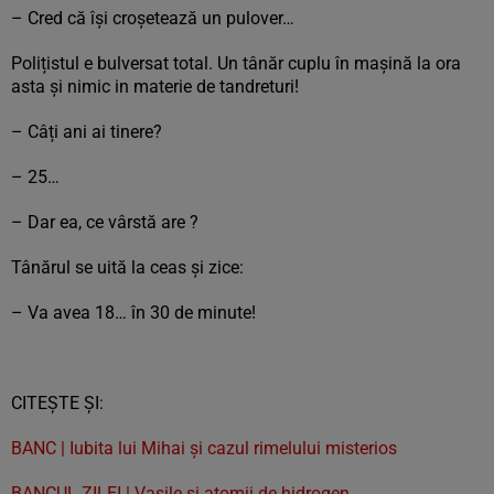
– Cred că își croșetează un pulover…
Polițistul e bulversat total. Un tânăr cuplu în mașină la ora
asta și nimic in materie de tandreturi!
– Câți ani ai tinere?
– 25…
– Dar ea, ce vârstă are ?
Tânărul se uită la ceas și zice:
– Va avea 18… în 30 de minute!
CITEȘTE ȘI:
BANC | Iubita lui Mihai și cazul rimelului misterios
BANCUL ZILEI | Vasile și atomii de hidrogen