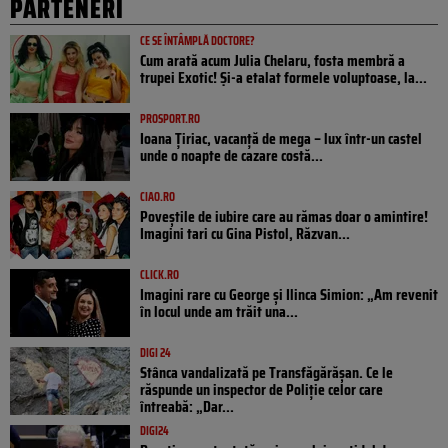
PARTENERI
CE SE ÎNTÂMPLĂ DOCTORE?
Cum arată acum Julia Chelaru, fosta membră a
trupei Exotic! Și-a etalat formele voluptoase, la...
PROSPORT.RO
Ioana Țiriac, vacanță de mega – lux într-un castel
unde o noapte de cazare costă...
CIAO.RO
Poveştile de iubire care au rămas doar o amintire!
Imagini tari cu Gina Pistol, Răzvan...
CLICK.RO
Imagini rare cu George și Ilinca Simion: „Am revenit
în locul unde am trăit una...
DIGI 24
Stânca vandalizată pe Transfăgărășan. Ce le
răspunde un inspector de Poliție celor care
întreabă: „Dar...
DIGI24