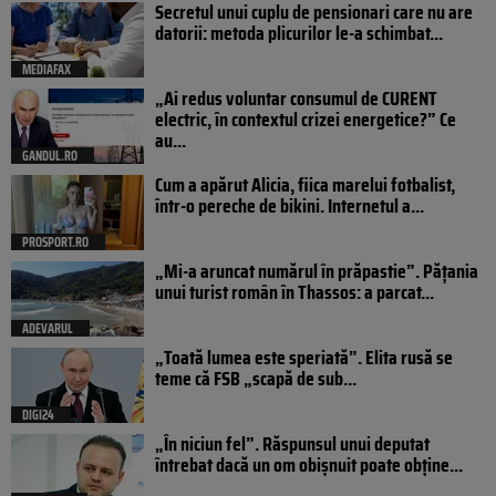
Secretul unui cuplu de pensionari care nu are
datorii: metoda plicurilor le-a schimbat...
MEDIAFAX
„Ai redus voluntar consumul de CURENT
electric, în contextul crizei energetice?” Ce
au...
GANDUL.RO
Cum a apărut Alicia, fiica marelui fotbalist,
într-o pereche de bikini. Internetul a...
PROSPORT.RO
„Mi-a aruncat numărul în prăpastie”. Pățania
unui turist român în Thassos: a parcat...
ADEVARUL
„Toată lumea este speriată”. Elita rusă se
teme că FSB „scapă de sub...
DIGI24
„În niciun fel”. Răspunsul unui deputat
întrebat dacă un om obișnuit poate obține...