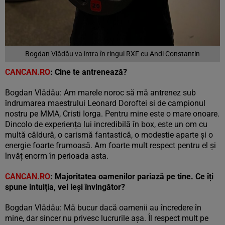
Bogdan Vlădău va intra în ringul RXF cu Andi Constantin
CANCAN.RO
: Cine te antrenează?
Bogdan Vlădău: Am marele noroc să mă antrenez sub
îndrumarea maestrului Leonard Doroftei si de campionul
nostru pe MMA, Cristi Iorga. Pentru mine este o mare onoare.
Dincolo de experiența lui incredibilă în box, este un om cu
multă căldură, o carismă fantastică, o modestie aparte și o
energie foarte frumoasă. Am foarte mult respect pentru el și
învăț enorm în perioada asta.
CANCAN.RO
: Majoritatea oamenilor pariază pe tine. Ce îți
spune intuiția, vei ieși învingător?
Bogdan Vlădău: Mă bucur dacă oamenii au încredere în
mine, dar sincer nu privesc lucrurile așa. Îl respect mult pe