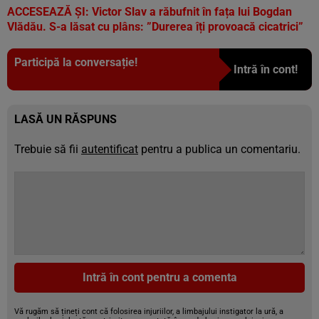
ACCESEAZĂ ȘI:
Victor Slav a răbufnit în fața lui Bogdan
Vlădău. S-a lăsat cu plâns: ”Durerea îți provoacă cicatrici”
Participă la conversație!
Intră în cont!
LASĂ UN RĂSPUNS
Trebuie să fii
autentificat
pentru a publica un comentariu.
Intră în cont pentru a comenta
Vă rugăm să țineți cont că folosirea injuriilor, a limbajului instigator la ură, a