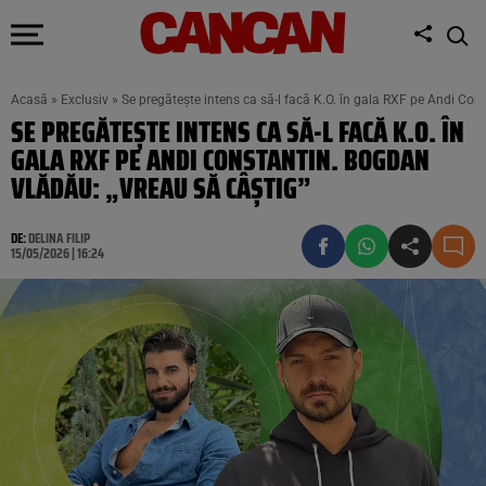
Acasă
»
Exclusiv
»
Se pregătește intens ca să-l facă K.O. în gala RXF pe Andi Con
SE PREGĂTEȘTE INTENS CA SĂ-L FACĂ K.O. ÎN
GALA RXF PE ANDI CONSTANTIN. BOGDAN
VLĂDĂU: „VREAU SĂ CÂȘTIG”
DE:
DELINA FILIP
15/05/2026 | 16:24