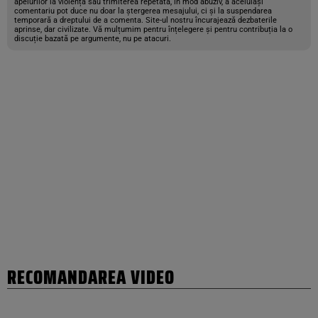
apelurilor la violență sau trimiterea repetată, în mod abuziv, a aceluiași
comentariu pot duce nu doar la ștergerea mesajului, ci și la suspendarea
temporară a dreptului de a comenta. Site-ul nostru încurajează dezbaterile
aprinse, dar civilizate. Vă mulțumim pentru înțelegere și pentru contribuția la o
discuție bazată pe argumente, nu pe atacuri.
RECOMANDAREA VIDEO