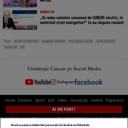
Netflix
GANDUL.RO
„Ai redus voluntar consumul de CURENT electric, în
contextul crizei energetice?” Ce au răspuns românii
Tags:
andi constantin
bogdan vladau
fost gina chirila
fosti burlaci
meci rxf
rxf
Urmărește Cancan pe Social Media
Home
Exclusiv
Sport
Știri
Video
Horoscop
Vedete
Paparazzi
AI UN PONT?
Scrie-ne pe Whatsapp
, sună la 0741226226 sau trimite mail la
pont@cancan.ro
Nouă ne pasă ca datele tale personale să rămână confidențiale