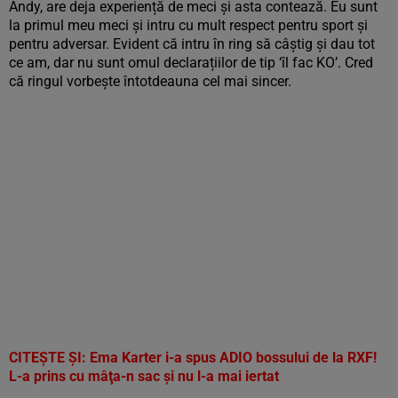
Andy, are deja experiență de meci și asta contează. Eu sunt
la primul meu meci și intru cu mult respect pentru sport și
pentru adversar. Evident că intru în ring să câștig și dau tot
ce am, dar nu sunt omul declarațiilor de tip ‘îl fac KO’. Cred
că ringul vorbește întotdeauna cel mai sincer.
CITEȘTE ȘI:
Ema Karter i-a spus ADIO bossului de la RXF!
L-a prins cu mâţa-n sac şi nu l-a mai iertat