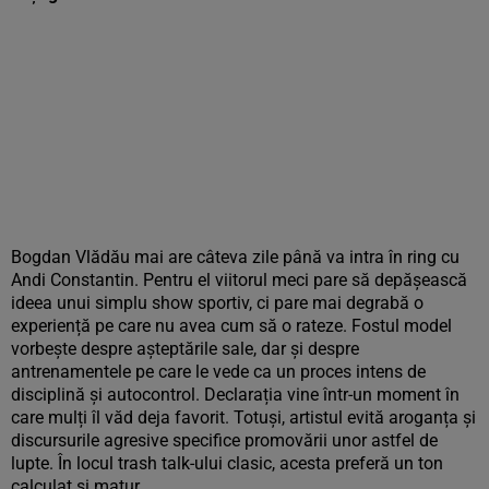
Bogdan Vlădău mai are câteva zile până va intra în ring cu
Andi Constantin. Pentru el viitorul meci pare să depășească
ideea unui simplu show sportiv, ci pare mai degrabă o
experiență pe care nu avea cum să o rateze. Fostul model
vorbește despre așteptările sale, dar și despre
antrenamentele pe care le vede ca un proces intens de
disciplină și autocontrol. Declarația vine într-un moment în
care mulți îl văd deja favorit. Totuși, artistul evită aroganța și
discursurile agresive specifice promovării unor astfel de
lupte. În locul trash talk-ului clasic, acesta preferă un ton
calculat și matur.