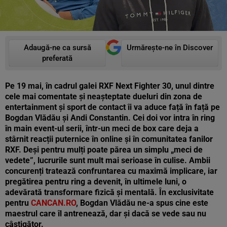
Adaugă-ne ca sursă
Urmărește-ne în Discover
preferată
Pe 19 mai, în cadrul galei RXF Next Fighter 30, unul dintre
cele mai comentate și neașteptate dueluri din zona de
entertainment și sport de contact îi va aduce față în față pe
Bogdan Vlădău și Andi Constantin. Cei doi vor intra în ring
în main event-ul serii, într-un meci de box care deja a
stârnit reacții puternice în online și în comunitatea fanilor
RXF. Deși pentru mulți poate părea un simplu „meci de
vedete”, lucrurile sunt mult mai serioase în culise. Ambii
concurenți tratează confruntarea cu maximă implicare, iar
pregătirea pentru ring a devenit, în ultimele luni, o
adevărată transformare fizică și mentală. În exclusivitate
pentru
CANCAN.RO
, Bogdan Vlădău ne-a spus cine este
maestrul care îl antrenează, dar și dacă se vede sau nu
câștigător.