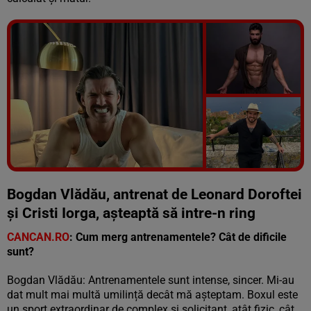
Vezi galeria foto
5 poze
Bogdan Vlădău, antrenat de Leonard Doroftei
și Cristi Iorga, așteaptă să intre-n ring
CANCAN.RO
: Cum merg antrenamentele? Cât de dificile
sunt?
Bogdan Vlădău: Antrenamentele sunt intense, sincer. Mi-au
dat mult mai multă umilință decât mă așteptam. Boxul este
un sport extraordinar de complex și solicitant, atât fizic, cât