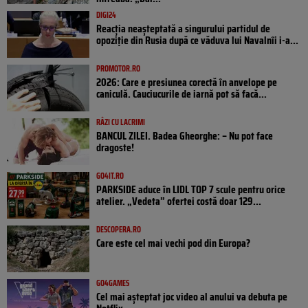
DIGI24
Reacția neașteptată a singurului partidul de
opoziţie din Rusia după ce văduva lui Navalnîi i-a...
PROMOTOR.RO
2026: Care e presiunea corectă în anvelope pe
caniculă. Cauciucurile de iarnă pot să facă...
RÂZI CU LACRIMI
BANCUL ZILEI. Badea Gheorghe: – Nu pot face
dragoste!
GO4IT.RO
PARKSIDE aduce în LIDL TOP 7 scule pentru orice
atelier. „Vedeta” ofertei costă doar 129...
DESCOPERA.RO
Care este cel mai vechi pod din Europa?
GO4GAMES
Cel mai așteptat joc video al anului va debuta pe