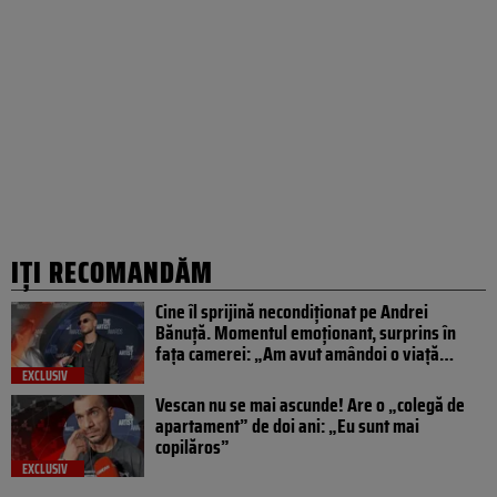
IȚI RECOMANDĂM
Cine îl sprijină necondiționat pe Andrei
Bănuță. Momentul emoționant, surprins în
fața camerei: „Am avut amândoi o viață…
EXCLUSIV
Vescan nu se mai ascunde! Are o „colegă de
apartament” de doi ani: „Eu sunt mai
copilăros”
EXCLUSIV