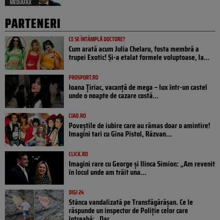
MEDIAFAX
PARTENERI
CE SE ÎNTÂMPLĂ DOCTORE?
Cum arată acum Julia Chelaru, fosta membră a
trupei Exotic! Și-a etalat formele voluptoase, la...
PROSPORT.RO
Ioana Țiriac, vacanță de mega – lux într-un castel
unde o noapte de cazare costă...
CIAO.RO
Poveştile de iubire care au rămas doar o amintire!
Imagini tari cu Gina Pistol, Răzvan...
CLICK.RO
Imagini rare cu George și Ilinca Simion: „Am revenit
în locul unde am trăit una...
DIGI 24
Stânca vandalizată pe Transfăgărășan. Ce le
răspunde un inspector de Poliție celor care
întreabă: „Dar...