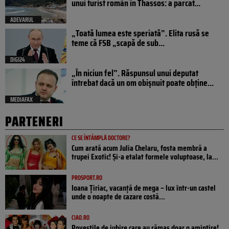
unui turist român în Thassos: a parcat...
ADEVARUL
„Toată lumea este speriată”. Elita rusă se
teme că FSB „scapă de sub...
DIGI24
„În niciun fel”. Răspunsul unui deputat
întrebat dacă un om obișnuit poate obține...
MEDIAFAX
PARTENERI
CE SE ÎNTÂMPLĂ DOCTORE?
Cum arată acum Julia Chelaru, fosta membră a
trupei Exotic! Și-a etalat formele voluptoase, la...
PROSPORT.RO
Ioana Țiriac, vacanță de mega – lux într-un castel
unde o noapte de cazare costă...
CIAO.RO
Poveştile de iubire care au rămas doar o amintire!