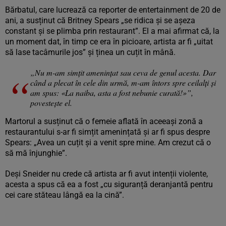
Bărbatul, care lucrează ca reporter de entertainment de 20 de
ani, a susținut că Britney Spears „se ridica și se așeza
constant și se plimba prin restaurant”. El a mai afirmat că, la
un moment dat, în timp ce era în picioare, artista ar fi „uitat
să lase tacâmurile jos” și ținea un cuțit în mână.
„Nu m-am simțit amenințat sau ceva de genul acesta. Dar
când a plecat în cele din urmă, m-am întors spre ceilalți și
am spus: «La naiba, asta a fost nebunie curată!»”,
povestește el.
Martorul a susținut că o femeie aflată în aceeași zonă a
restaurantului s-ar fi simțit amenințată și ar fi spus despre
Spears: „Avea un cuțit și a venit spre mine. Am crezut că o
să mă înjunghie”.
Deși Sneider nu crede că artista ar fi avut intenții violente,
acesta a spus că ea a fost „cu siguranță deranjantă pentru
cei care stăteau lângă ea la cină”.