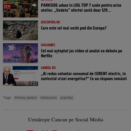
PARKSIDE aduce în LIDL TOP 7 scule pentru orice
atelier. „Vedeta” ofertei costă doar 129...
DESCOPERA.RO
Care este cel mai vechi pod din Europa?
GO4GAMES
Cel mai așteptat joc video al anului va debuta pe
Netflix
GANDUL.RO
„Ai redus voluntar consumul de CURENT electric, în
contextul crizei energetice?” Ce au răspuns românii
Tags:
britney spears
restaurant
scandal
Urmărește Cancan pe Social Media