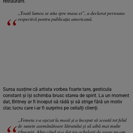
restaurant.
„Toată lumea se uita spre masa ei”, a declarat persoana
respectivă pentru publicația americană.
Sursa susține că artista vorbea foarte tare, gesticula
constant și își schimba brusc starea de spirit. La un moment
dat, Britney ar fi început să râdă și să strige fără un motiv
clar, lucru care i-ar fi surprins pe ceilalți clienți.
„Femeia s-a așezat la masă și a început să scoată tot felul
de sunete asemănătoare lătratului și să aibă mai multe
izbucniri. Abia când și-a dat jos ochelarii de soare ne-am