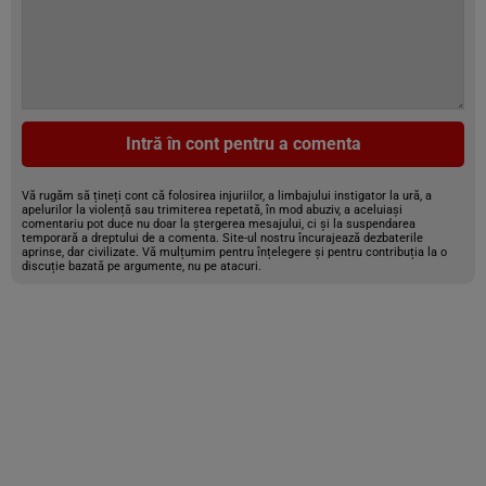
Intră în cont pentru a comenta
Vă rugăm să țineți cont că folosirea injuriilor, a limbajului instigator la ură, a
apelurilor la violență sau trimiterea repetată, în mod abuziv, a aceluiași
comentariu pot duce nu doar la ștergerea mesajului, ci și la suspendarea
temporară a dreptului de a comenta. Site-ul nostru încurajează dezbaterile
aprinse, dar civilizate. Vă mulțumim pentru înțelegere și pentru contribuția la o
discuție bazată pe argumente, nu pe atacuri.