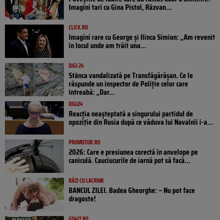
Imagini tari cu Gina Pistol, Răzvan...
CLICK.RO
Imagini rare cu George și Ilinca Simion: „Am revenit
în locul unde am trăit una...
DIGI 24
Stânca vandalizată pe Transfăgărășan. Ce le
răspunde un inspector de Poliție celor care
întreabă: „Dar...
DIGI24
Reacția neașteptată a singurului partidul de
opoziţie din Rusia după ce văduva lui Navalnîi i-a...
PROMOTOR.RO
2026: Care e presiunea corectă în anvelope pe
caniculă. Cauciucurile de iarnă pot să facă...
RÂZI CU LACRIMI
BANCUL ZILEI. Badea Gheorghe: – Nu pot face
dragoste!
GO4IT.RO