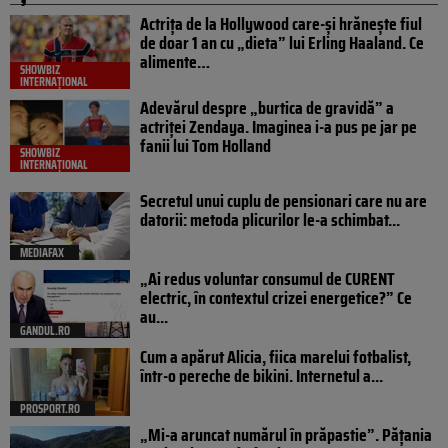
Actrița de la Hollywood care-și hrănește fiul
de doar 1 an cu „dieta” lui Erling Haaland. Ce
alimente…
SHOWBIZ
INTERNAȚIONAL
Adevărul despre „burtica de gravidă” a
actriței Zendaya. Imaginea i-a pus pe jar pe
fanii lui Tom Holland
SHOWBIZ
INTERNAȚIONAL
Secretul unui cuplu de pensionari care nu are
datorii: metoda plicurilor le-a schimbat...
MEDIAFAX
„Ai redus voluntar consumul de CURENT
electric, în contextul crizei energetice?” Ce
au...
GANDUL.RO
Cum a apărut Alicia, fiica marelui fotbalist,
într-o pereche de bikini. Internetul a...
PROSPORT.RO
„Mi-a aruncat numărul în prăpastie”. Pățania