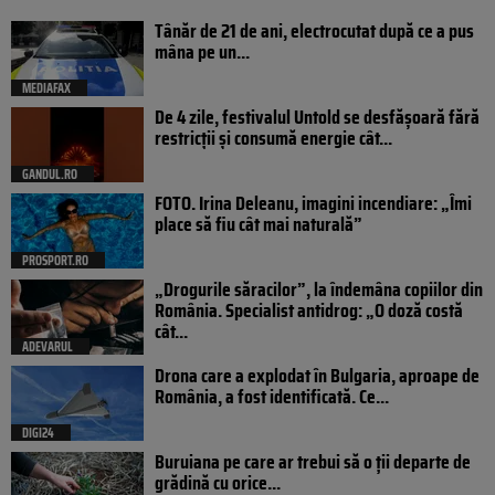
Tânăr de 21 de ani, electrocutat după ce a pus
mâna pe un...
MEDIAFAX
De 4 zile, festivalul Untold se desfășoară fără
restricții și consumă energie cât...
GANDUL.RO
FOTO. Irina Deleanu, imagini incendiare: „Îmi
place să fiu cât mai naturală”
PROSPORT.RO
„Drogurile săracilor”, la îndemâna copiilor din
România. Specialist antidrog: „O doză costă
cât...
ADEVARUL
Drona care a explodat în Bulgaria, aproape de
România, a fost identificată. Ce...
DIGI24
Buruiana pe care ar trebui să o ții departe de
grădină cu orice...