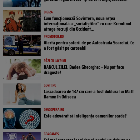
DIGI24
Cum funcționează Sovintern, noua rețea
internațională a „socialiștilor” cu care Kremlinul
atrage recruți din Occident...
PROMOTOR.RO
Alertă pentru șoferii de pe Autostrada Soarelui. Ce
a fost găsit pe carosabil
RÂZI CU LACRIMI
BANCUL ZILEI. Badea Gheorghe: – Nu pot face
dragoste!
GO4IT.RO
Cascadoarea de 137 cm care a fost dublura lui Matt
Damon în Odiseea
DESCOPERA.RO
Este adevărat că inteligența oamenilor scade?
GO4GAMES