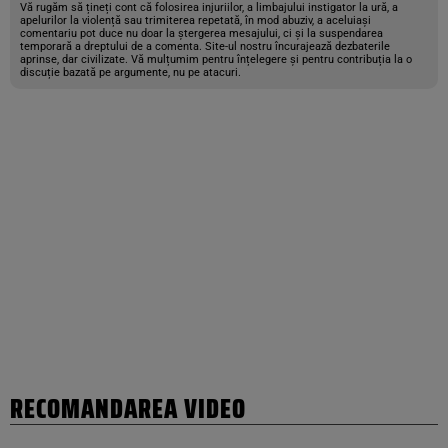
Vă rugăm să țineți cont că folosirea injuriilor, a limbajului instigator la ură, a
apelurilor la violență sau trimiterea repetată, în mod abuziv, a aceluiași
comentariu pot duce nu doar la ștergerea mesajului, ci și la suspendarea
temporară a dreptului de a comenta. Site-ul nostru încurajează dezbaterile
aprinse, dar civilizate. Vă mulțumim pentru înțelegere și pentru contribuția la o
discuție bazată pe argumente, nu pe atacuri.
RECOMANDAREA VIDEO