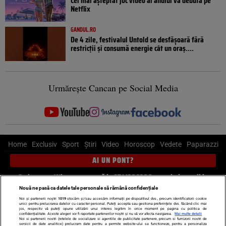
Cel mai așteptat joc video al anului va debuta pe
Netflix
GANDUL.RO
De 4 zile, festivalul Untold se desfășoară fără
restricții și consumă energie cât un oraș....
Urmărește Cancan pe Social Media
Home
Exclusiv
Sport
Știri
Video
Horoscop
Vedete
Paparazzi
AI UN PONT?
Scrie-ne pe Whatsapp
, sună la 0741226226 sau trimite mail la
pont@cancan.ro
Nouă ne pasă ca datele tale personale să rămână confidențiale
Noi și partenerii noștri
1019
stocăm și/sau accesăm informații pe dispozitivul dvs., precum identificatorii cookie
unici pentru prelucrarea datelor cu caracter personal. Puteți accepta sau gestiona preferințele dvs. făcând clic mai
Știri interne
Știri externe
Politică
jos, respectiv vă puteți opune utilizării unui interes legitim în orice moment pe pagina cu politica de
confidențialitate. Aceste alegeri vor fi raportate partenerilor noștri și nu vă vor afecta navigarea.
Mai multe detalii
Noi si partenerii nostri (retelele de socializare si agentiile de publicitate partenere, precum si furnizorii nostri de
servicii de date analitice) prelucram date pentru a permite website-ului sa functioneze, pentru a personaliza