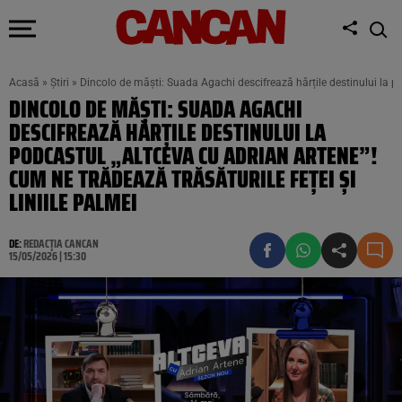
Acasă
»
Știri
»
Dincolo de măști: Suada Agachi descifrează hărțile destinului la pod
DINCOLO DE MĂȘTI: SUADA AGACHI
DESCIFREAZĂ HĂRȚILE DESTINULUI LA
PODCASTUL „ALTCEVA CU ADRIAN ARTENE”!
CUM NE TRĂDEAZĂ TRĂSĂTURILE FEȚEI ȘI
LINIILE PALMEI
DE:
REDACȚIA CANCAN
15/05/2026 | 15:30