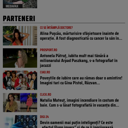
MEDIAFAX
PARTENERI
CE SE ÎNTÂMPLĂ DOCTORE?
Alina Pușcău, mărturisire sfâșietoare înainte de
operație. A fost diagnosticată cu cancer la sân în...
PROSPORT.RO
Antonela Pătruț, iubita mult mai tânără a
milionarului Arpad Paszkany, s-a fotografiat în
jacuzzi
CIAO.RO
Poveştile de iubire care au rămas doar o amintire!
Imagini tari cu Gina Pistol, Răzvan...
CLICK.RO
Natalia Mateuț, imagini incendiare în costum de
baie. Cum s-a lăsat fotografiată în vacanța din...
DIGI 24
Devin oamenii mai puțin inteligenți? Ce este
„efectul Flynn invers” și de ce îi îngrijorează...