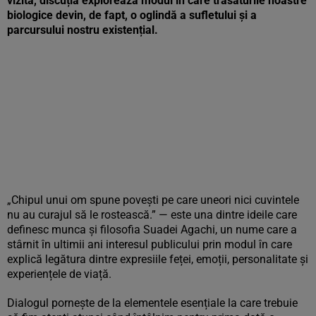
vizită, discuția explorează modul în care trăsăturile noastre
biologice devin, de fapt, o oglindă a sufletului și a
parcursului nostru existențial.
„Chipul unui om spune povești pe care uneori nici cuvintele
nu au curajul să le rostească.” — este una dintre ideile care
definesc munca și filosofia Suadei Agachi, un nume care a
stârnit în ultimii ani interesul publicului prin modul în care
explică legătura dintre expresiile feței, emoții, personalitate și
experiențele de viață.
Dialogul pornește de la elementele esențiale la care trebuie