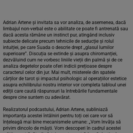
Adrian Artene și invitata sa vor analiza, de asemenea, dacă
limbajul non-verbal este o abilitate ce poate fi antrenată sau
dacă acesta rămâne un instinct pur, atingând inclusiv
subiecte delicate precum tehnicile de seducție și rolul
intuiției, pe care Suada o descrie drept „glasul lumilor
superioare”. Discuția se extinde și asupra chiromanției,
dezvăluind cum ne vorbesc liniile vieții din palmă și de ce
analiza degetelor poate oferi indicii prețioase despre
caracterul celor din jur. Mai mult, misterele din spatele
cărților de tarot și impactul psihologic al operațiilor estetice
asupra echilibrului nostru interior vor completa tabloul unei
ediții care caută răspunsuri la întrebările fundamentale
despre cine suntem cu adevărat.
Realizatorul podcastului, Adrian Artene, subliniază
importanța acestei întâlniri pentru toți cei care vor să
înțeleagă mai bine mecanismele umane: „Vom învăța să
privim dincolo de măști. Vom descoperi în cadrul acestei