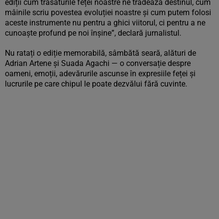
ediții cum trăsăturile feței noastre ne trădează destinul, cum
mâinile scriu povestea evoluției noastre și cum putem folosi
aceste instrumente nu pentru a ghici viitorul, ci pentru a ne
cunoaște profund pe noi înșine”, declară jurnalistul.
Nu ratați o ediție memorabilă, sâmbătă seară, alături de
Adrian Artene și Suada Agachi — o conversație despre
oameni, emoții, adevărurile ascunse în expresiile feței și
lucrurile pe care chipul le poate dezvălui fără cuvinte.