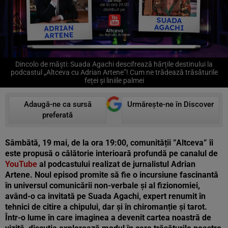
Dincolo de măști: Suada Agachi descifrează hărțile destinului la
podcastul „Altceva cu Adrian Artene”! Cum ne trădează trăsăturile
feței și liniile palmei
Adaugă-ne ca sursă
Urmărește-ne în Discover
preferată
Sâmbătă, 19 mai, de la ora 19:00, comunității ”Altceva” îi
este propusă o călătorie interioară profundă pe canalul de
YouTube
al podcastului realizat de jurnalistul Adrian
Artene. Noul episod promite să fie o incursiune fascinantă
în universul comunicării non-verbale și al fizionomiei,
având-o ca invitată pe Suada Agachi, expert renumit în
tehnici de citire a chipului, dar și în chiromanție și tarot.
Într-o lume în care imaginea a devenit cartea noastră de