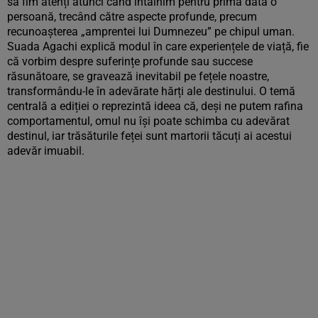
să fim atenți atunci când întâlnim pentru prima dată o
persoană, trecând către aspecte profunde, precum
recunoașterea „amprentei lui Dumnezeu” pe chipul uman.
Suada Agachi explică modul în care experiențele de viață, fie
că vorbim despre suferințe profunde sau succese
răsunătoare, se gravează inevitabil pe fețele noastre,
transformându-le în adevărate hărți ale destinului. O temă
centrală a ediției o reprezintă ideea că, deși ne putem rafina
comportamentul, omul nu își poate schimba cu adevărat
destinul, iar trăsăturile feței sunt martorii tăcuți ai acestui
adevăr imuabil.