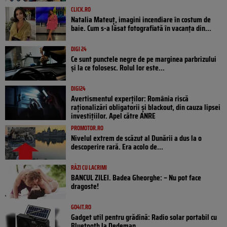
CLICK.RO
Natalia Mateuț, imagini incendiare în costum de
baie. Cum s-a lăsat fotografiată în vacanța din...
DIGI 24
Ce sunt punctele negre de pe marginea parbrizului
și la ce folosesc. Rolul lor este...
DIGI24
Avertismentul experților: România riscă
raționalizări obligatorii și blackout, din cauza lipsei
investițiilor. Apel către ANRE
PROMOTOR.RO
Nivelul extrem de scăzut al Dunării a dus la o
descoperire rară. Era acolo de...
RÂZI CU LACRIMI
BANCUL ZILEI. Badea Gheorghe: – Nu pot face
dragoste!
GO4IT.RO
Gadget util pentru grădină: Radio solar portabil cu
Bluetooth la Dedeman