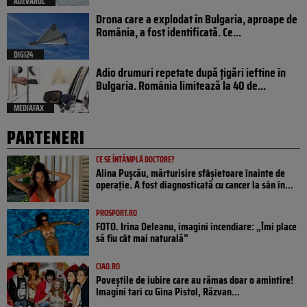
ADEVARUL
Drona care a explodat în Bulgaria, aproape de
România, a fost identificată. Ce...
DIGI24
Adio drumuri repetate după țigări ieftine în
Bulgaria. România limitează la 40 de...
MEDIAFAX
PARTENERI
CE SE ÎNTÂMPLĂ DOCTORE?
Alina Pușcău, mărturisire sfâșietoare înainte de
operație. A fost diagnosticată cu cancer la sân în...
PROSPORT.RO
FOTO. Irina Deleanu, imagini incendiare: „Îmi place
să fiu cât mai naturală”
CIAO.RO
Poveştile de iubire care au rămas doar o amintire!
Imagini tari cu Gina Pistol, Răzvan...