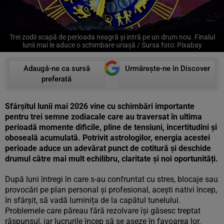
Trei zodii scapă de perioada neagră și intră pe un drum nou. Finalul
lunii mai le aduce o schimbare uriașă / Sursa foto: Pixabay
Adaugă-ne ca sursă
Urmărește-ne în Discover
preferată
Sfârșitul lunii mai 2026 vine cu schimbări importante
pentru trei semne zodiacale care au traversat în ultima
perioadă momente dificile, pline de tensiuni, incertitudini și
oboseală acumulată. Potrivit astrologilor, energia acestei
perioade aduce un adevărat punct de cotitură și deschide
drumul către mai mult echilibru, claritate și noi oportunități.
După luni întregi în care s-au confruntat cu stres, blocaje sau
provocări pe plan personal și profesional, acești nativi încep,
în sfârșit, să vadă luminița de la capătul tunelului.
Problemele care păreau fără rezolvare își găsesc treptat
răspunsul, iar lucrurile încep să se așeze în favoarea lor.