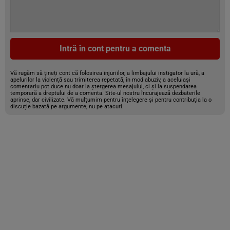
Intră în cont pentru a comenta
Vă rugăm să țineți cont că folosirea injuriilor, a limbajului instigator la ură, a
apelurilor la violență sau trimiterea repetată, în mod abuziv, a aceluiași
comentariu pot duce nu doar la ștergerea mesajului, ci și la suspendarea
temporară a dreptului de a comenta. Site-ul nostru încurajează dezbaterile
aprinse, dar civilizate. Vă mulțumim pentru înțelegere și pentru contribuția la o
discuție bazată pe argumente, nu pe atacuri.