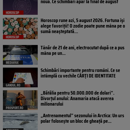
nouă. Ce schimbări apar la final de august
HOROSCOP
Horoscop rune azi, 5 august 2026. Fortuna își
alege favoriții! O zodie poate pune mâna pe o
sumă neașteptată…
HOROSCOP
Tânăr de 21 de ani, electrocutat după ce a pus
mâna pe un...
MEDIAFAX
Schimbări importante pentru români. Ce se
întâmplă cu vechile CĂRȚI DE IDENTITATE
GANDUL.RO
„Bătălia pentru 50.000.000 de dolari”.
Divorțul anului: Anamaria atacă averea
milionarului
PROSPORT.RO
„Antrenamentul” sezonului în Arctica: Un urs
polar folosește un bloc de gheață pe...