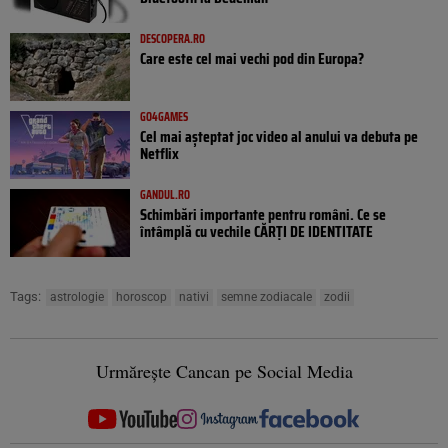
DESCOPERA.RO
Care este cel mai vechi pod din Europa?
GO4GAMES
Cel mai așteptat joc video al anului va debuta pe
Netflix
GANDUL.RO
Schimbări importante pentru români. Ce se
întâmplă cu vechile CĂRȚI DE IDENTITATE
Tags:
astrologie
horoscop
nativi
semne zodiacale
zodii
Urmărește Cancan pe Social Media