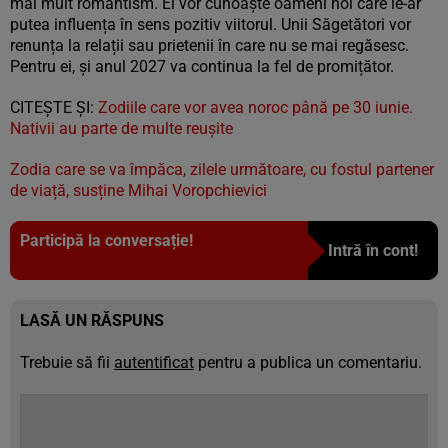
mai mult romantism. Ei vor cunoaște oameni noi care le-ar
putea influența în sens pozitiv viitorul. Unii Săgetători vor
renunța la relații sau prietenii în care nu se mai regăsesc.
Pentru ei, și anul 2027 va continua la fel de promițător.
CITEȘTE ȘI:
Zodiile care vor avea noroc până pe 30 iunie.
Nativii au parte de multe reușite
Zodia care se va împăca, zilele următoare, cu fostul partener
de viață, susține Mihai Voropchievici
Participă la conversație!
Intră în cont!
LASĂ UN RĂSPUNS
Trebuie să fii
autentificat
pentru a publica un comentariu.