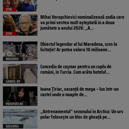
ȘTIRI
Mihai Voropchievici nominalizează zodia care
va primi vestea mult așteptată în a doua
jumătate a anului 2026: „A…
ȘTIRI
Obiectul legendar al lui Maradona, scos la
licitație! Ar putea valora 10 milioane...
MEDIAFAX
Concediu de coșmar pentru un cuplu de
români, în Turcia. Cum arăta hotelul...
GANDUL.RO
Ioana Țiriac, vacanță de mega – lux într-un
castel unde o noapte de...
PROSPORT.RO
„Antrenamentul” sezonului în Arctica: Un urs
polar folosește un bloc de gheață pe...
ADEVARUL