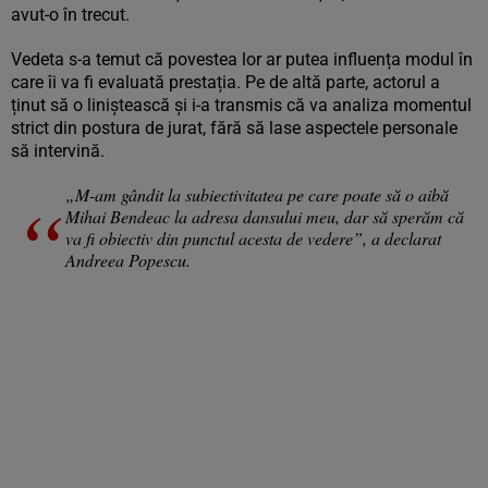
avut-o în trecut.
Vedeta s-a temut că povestea lor ar putea influența modul în
care îi va fi evaluată prestația. Pe de altă parte, actorul a
ținut să o liniștească și i-a transmis că va analiza momentul
strict din postura de jurat, fără să lase aspectele personale
să intervină.
„M-am gândit la subiectivitatea pe care poate să o aibă
Mihai Bendeac la adresa dansului meu, dar să sperăm că
va fi obiectiv din punctul acesta de vedere”, a declarat
Andreea Popescu.