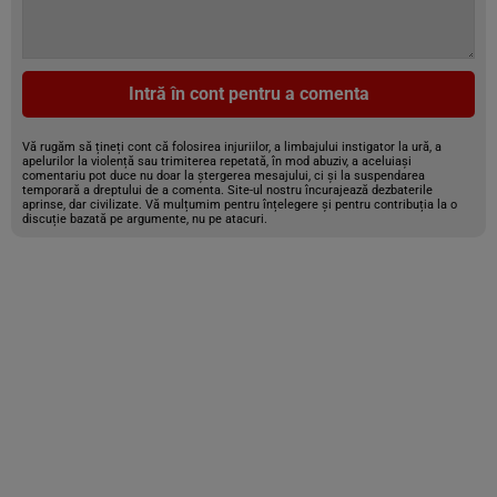
Intră în cont pentru a comenta
Vă rugăm să țineți cont că folosirea injuriilor, a limbajului instigator la ură, a
apelurilor la violență sau trimiterea repetată, în mod abuziv, a aceluiași
comentariu pot duce nu doar la ștergerea mesajului, ci și la suspendarea
temporară a dreptului de a comenta. Site-ul nostru încurajează dezbaterile
aprinse, dar civilizate. Vă mulțumim pentru înțelegere și pentru contribuția la o
discuție bazată pe argumente, nu pe atacuri.