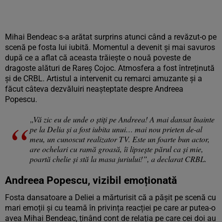
Mihai Bendeac s-a arătat surprins atunci când a revăzut-o pe
scenă pe fosta lui iubită. Momentul a devenit și mai savuros
după ce a aflat că aceasta trăiește o nouă poveste de
dragoste alături de Rareș Cojoc. Atmosfera a fost întreținută
și de CRBL. Artistul a intervenit cu remarci amuzante și a
făcut câteva dezvăluiri neașteptate despre Andreea
Popescu.
„Vă zic eu de unde o știți pe Andreea! A mai dansat înainte
pe la Delia și a fost iubita unui… mai nou prieten de-al
meu, un cunoscut realizator TV. Este un foarte bun actor,
are ochelari cu ramă groasă, îi lipsește părul ca și mie,
poartă chelie și stă la masa juriului!”, a declarat CRBL.
Andreea Popescu, vizibil emoționată
Fosta dansatoare a Deliei a mărturisit că a pășit pe scenă cu
mari emoții și cu teamă în privința reacției pe care ar putea-o
avea Mihai Bendeac, ținând cont de relația pe care cei doi au