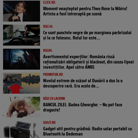
CLICK.RO
Moment neașteptat pentru Theo Rose la Nibiru!
Artista a fost întreruptă pe scenă
DIGI 24
Ce sunt punctele negre de pe marginea parbrizului
și la ce folosesc. Rolul lor este...
DIGI24
Avertismentul experților: România riscă
raționalizări obligatorii și blackout, din cauza lipsei
investițiilor. Apel către ANRE
PROMOTOR.RO
Nivelul extrem de scăzut al Dunării a dus la o
descoperire rară. Era acolo de...
RÂZI CU LACRIMI
BANCUL ZILEI. Badea Gheorghe: – Nu pot face
dragoste!
GO4IT.RO
Gadget util pentru grădină: Radio solar portabil cu
Bluetooth la Dedeman