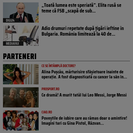
„Toată lumea este speriată”. Elita rusă se
teme că FSB „scapă de sub...
DIGI24
Adio drumuri repetate după țigări ieftine în
Bulgaria. România limitează la 40 de...
MEDIAFAX
PARTENERI
CE SE ÎNTÂMPLĂ DOCTORE?
Alina Pușcău, mărturisire sfâșietoare înainte de
operație. A fost diagnosticată cu cancer la sân în...
PROSPORT.RO
Ce dramă! A murit tatăl lui Leo Messi, Jorge Messi
CIAO.RO
Poveştile de iubire care au rămas doar o amintire!
Imagini tari cu Gina Pistol, Răzvan...