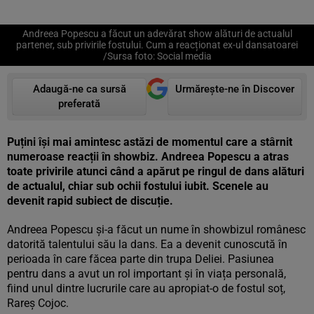
Andreea Popescu a făcut un adevărat show alături de actualul
partener, sub privirile fostului. Cum a reacționat ex-ul dansatoarei
/Sursa foto: Social media
Adaugă-ne ca sursă
Urmărește-ne în Discover
preferată
Puțini își mai amintesc astăzi de momentul care a stârnit
numeroase reacții în showbiz. Andreea Popescu a atras
toate privirile atunci când a apărut pe ringul de dans alături
de actualul, chiar sub ochii fostului iubit. Scenele au
devenit rapid subiect de discuție.
Andreea Popescu și-a făcut un nume în showbizul românesc
datorită talentului său la dans. Ea a devenit cunoscută în
perioada în care făcea parte din trupa Deliei. Pasiunea
pentru dans a avut un rol important și în viața personală,
fiind unul dintre lucrurile care au apropiat-o de fostul soț,
Rareș Cojoc.