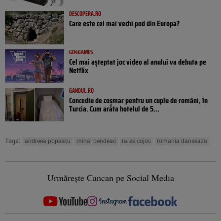
DESCOPERA.RO
Care este cel mai vechi pod din Europa?
GO4GAMES
Cel mai așteptat joc video al anului va debuta pe
Netflix
GANDUL.RO
Concediu de coșmar pentru un cuplu de români, în
Turcia. Cum arăta hotelul de 5...
Tags:
andreea popescu
mihai bendeac
rares cojoc
romania danseaza
Urmărește Cancan pe Social Media